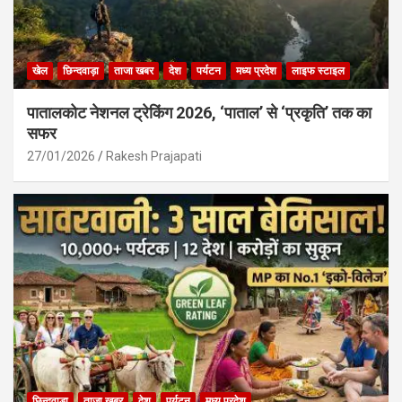
खेल
छिन्दवाड़ा
ताजा खबर
देश
पर्यटन
मध्य प्रदेश
लाइफ स्टाइल
पातालकोट नेशनल ट्रेकिंग 2026, ‘पाताल’ से ‘प्रकृति’ तक का
सफर
27/01/2026
Rakesh Prajapati
छिन्दवाड़ा
ताजा खबर
देश
पर्यटन
मध्य प्रदेश