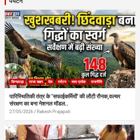
b
s
e
पर्यटन
o
A
o
p
k
p
छिन्दवाड़ा
ताजा खबर
देश
पर्यटन
मध्य प्रदेश
राजनीति
पारिस्थितिकी तंत्र के ‘सफाईकर्मियों’ की लौटी रौनक,वल्चर
संरक्षण का बना नेशनल मॉडल..
27/05/2026
Rakesh Prajapati