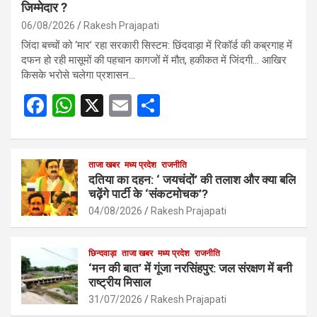
जिम्मेदार ?
06/08/2026
Rakesh Prajapati
जिंदा बच्चों को ‘मार’ रहा सरकारी सिस्टम: छिंदवाड़ा में रिकॉर्ड की कब्रगाह में
दफन हो रही मासूमों की पहचान कागजों में मौत, हकीकत में जिंदगी… आखिर
किसके भरोसे चलेगा प्रशासन…
F
W
X
E
S
a
h
m
h
ce
at
ail
ar
b
s
ताजा खबर
मध्य प्रदेश
e
राजनीति
दतिया का दहन: ‘ जयचंदों’ की तलाश और क्या बलि
o
A
चढ़ेंगे पार्टी के ‘संकटमोचक’?
o
p
04/08/2026
Rakesh Prajapati
k
p
छिन्दवाड़ा
ताजा खबर
मध्य प्रदेश
राजनीति
‘मन की बात’ में गूंजा नरसिंहपुर: जल संरक्षण में बनी
राष्ट्रीय मिसाल
31/07/2026
Rakesh Prajapati