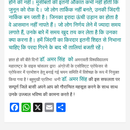
होने की नहीं। मुसीबतों की इतनी औकात कभी नहीं होती कि
जुनून को रोक दे। जो लोग तार्किक नहीं बनते, उनकी जिंदगी
नार्किक बन जाती है। जिनका इरादा ऊंची उड़ान का होता है
वे आसमान नहीं नापते हैं। जो लोग निर्णय लेने में ज्यादा समय
लगाते हैं, उनके बारे में समय खुद तय कर लेता है कि उनका
क्या करना है। हमें जिंदगी का किरदार इतनी शिद्दत से निभाना
चाहिए कि परदा गिरने के बाद भी तालियां बजती रहें।
डॉ. अमर सिंह को
ज्ञात हो की बीते दिनों
अमरावती विश्वविद्यालय
महाराष्ट्र के वाइस चांसलर द्वारा अंग्रेजी के एसोसिएट प्रोफेसर से
प्रोफेसर में प्रमोशन हेतु बनाई गई चयन समिति में विशेषज्ञ के रूप में नियुक्त
डॉ. अमर सिंह
की इस सफलता पर
किया गया है ! बहुमुखी प्रतिभा धनी
सम्पूर्ण जिले बासी अपने आप को गौरान्वित महसूस करने के साथ साथ
उनके उज्ज्वल भविष्य की कामना करते है !
F
W
X
E
S
a
h
m
h
ce
at
ail
ar