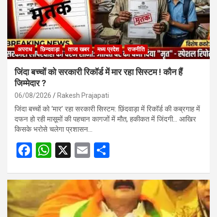
अपराध
छिन्दवाड़ा
ताजा खबर
मध्य प्रदेश
राजनीति
जिंदा बच्चों को सरकारी रिकॉर्ड में मार रहा सिस्टम ! कौन हैं
जिम्मेदार ?
06/08/2026
Rakesh Prajapati
जिंदा बच्चों को ‘मार’ रहा सरकारी सिस्टम: छिंदवाड़ा में रिकॉर्ड की कब्रगाह में
दफन हो रही मासूमों की पहचान कागजों में मौत, हकीकत में जिंदगी… आखिर
किसके भरोसे चलेगा प्रशासन…
F
W
X
E
S
a
h
m
h
ce
at
ail
ar
b
s
e
o
A