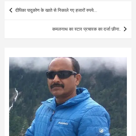
b
s
e
Post
दीपिका पादुकोण के खाते से निकाले गए हजारों रुपये….
o
A
navigation
o
p
कमलनाथ का स्टार प्रचारक का दर्जा छीना..
k
p