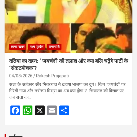
o
p
k
p
ताजा खबर
मध्य प्रदेश
राजनीति
दतिया का दहन: ‘ जयचंदों’ की तलाश और क्या बलि चढ़ेंगे पार्टी के
‘संकटमोचक’?
04/08/2026
Rakesh Prajapati
सत्ता के अहंकार और भितरघात ने ढहाया भाजपा का दुर्ग। किन ‘जयचंदों’ पर
गिरेगी गाज और नरोत्तम मिश्रा का अब क्या होगा ? सियासत की बिसात पर
जब सत्ता का…
F
W
X
E
S
a
h
m
h
ce
at
ail
ar