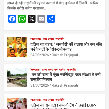
दफन हो रही मासूमों की पहचान कागजों में मौत, हकीकत में जिंदगी… आखिर
किसके भरोसे चलेगा प्रशासन…
F
W
X
E
S
a
h
m
h
ce
at
ail
ar
b
s
ताजा खबर
मध्य प्रदेश
e
राजनीति
दतिया का दहन: ‘ जयचंदों’ की तलाश और क्या बलि
o
A
चढ़ेंगे पार्टी के ‘संकटमोचक’?
o
p
04/08/2026
Rakesh Prajapati
k
p
छिन्दवाड़ा
ताजा खबर
मध्य प्रदेश
राजनीति
‘मन की बात’ में गूंजा नरसिंहपुर: जल संरक्षण में बनी
राष्ट्रीय मिसाल
31/07/2026
Rakesh Prajapati
ताजा खबर
मध्य प्रदेश
राजनीति
दतिया का सन्नाटा ! कम वोटिंग ने उड़ाई BJP-