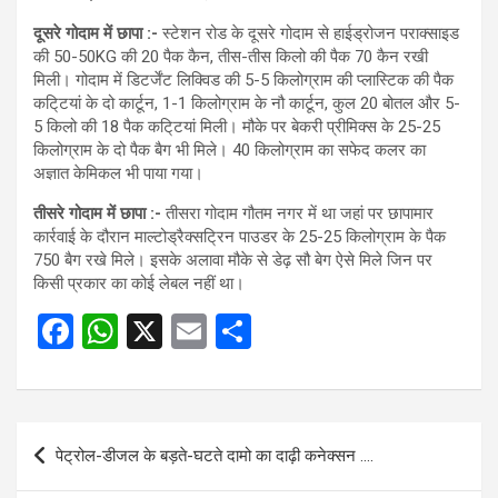
दूसरे गोदाम में छापा :-
स्टेशन रोड के दूसरे गोदाम से हाईड्रोजन पराक्साइड
की 50-50KG की 20 पैक कैन, तीस-तीस किलो की पैक 70 कैन रखी
मिली। गोदाम में डिटर्जेंट लिक्विड की 5-5 किलोग्राम की प्लास्टिक की पैक
कटि्टयां के दो कार्टून, 1-1 किलोग्राम के नौ कार्टून, कुल 20 बोतल और 5-
5 किलो की 18 पैक कटि्टयां मिली। मौके पर बेकरी प्रीमिक्स के 25-25
किलोग्राम के दो पैक बैग भी मिले। 40 किलोग्राम का सफेद कलर का
अज्ञात केमिकल भी पाया गया।
तीसरे गोदाम में छापा :-
तीसरा गोदाम गौतम नगर में था जहां पर छापामार
कार्रवाई के दौरान माल्टोड्रैक्सट्रिन पाउडर के 25-25 किलोग्राम के पैक
750 बैग रखे मिले। इसके अलावा मौके से डेढ़ सौ बेग ऐसे मिले जिन पर
किसी प्रकार का कोई लेबल नहीं था।
F
W
X
E
S
a
h
m
h
ce
at
ail
ar
b
s
e
Post
पेट्रोल-डीजल के बड़ते-घटते दामो का दाढ़ी कनेक्सन ….
o
A
navigation