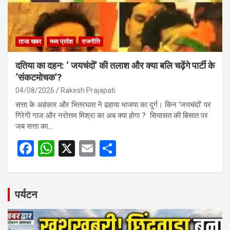
ताजा खबर
मध्य प्रदेश
राजनीति
दतिया का दहन: ‘ जयचंदों’ की तलाश और क्या बलि चढ़ेंगे पार्टी के
‘संकटमोचक’?
04/08/2026
Rakesh Prajapati
सत्ता के अहंकार और भितरघात ने ढहाया भाजपा का दुर्ग। किन ‘जयचंदों’ पर
गिरेगी गाज और नरोत्तम मिश्रा का अब क्या होगा ? सियासत की बिसात पर
जब सत्ता का…
F
W
X
E
S
a
h
m
h
ce
at
ail
ar
b
s
e
पर्यटन
o
A