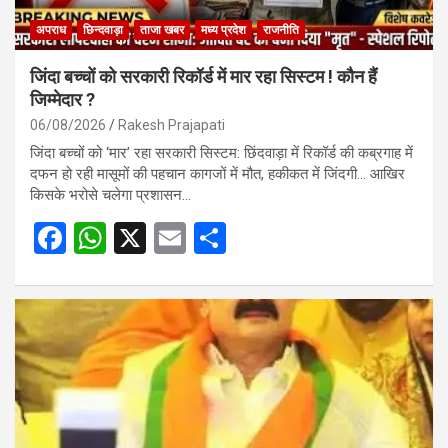
अपराध
छिन्दवाड़ा
ताजा खबर
मध्य प्रदेश
राजनीति
जिंदा बच्चों को सरकारी रिकॉर्ड में मार रहा सिस्टम ! कौन हैं
जिम्मेदार ?
06/08/2026
Rakesh Prajapati
जिंदा बच्चों को ‘मार’ रहा सरकारी सिस्टम: छिंदवाड़ा में रिकॉर्ड की कब्रगाह में
दफन हो रही मासूमों की पहचान कागजों में मौत, हकीकत में जिंदगी… आखिर
किसके भरोसे चलेगा प्रशासन…
F
W
X
E
S
a
h
m
h
ce
at
ail
ar
b
s
e
o
A
o
p
k
p