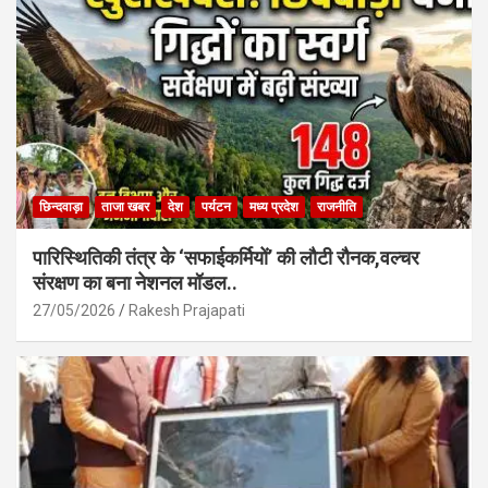
o
p
k
p
छिन्दवाड़ा
ताजा खबर
देश
पर्यटन
मध्य प्रदेश
राजनीति
पारिस्थितिकी तंत्र के ‘सफाईकर्मियों’ की लौटी रौनक,वल्चर
संरक्षण का बना नेशनल मॉडल..
27/05/2026
Rakesh Prajapati