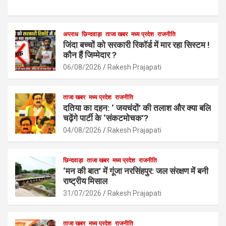
a
h
m
h
ce
at
ail
ar
b
s
अपराध
छिन्दवाड़ा
ताजा खबर
e
मध्य प्रदेश
राजनीति
जिंदा बच्चों को सरकारी रिकॉर्ड में मार रहा सिस्टम !
o
A
कौन हैं जिम्मेदार ?
o
p
06/08/2026
Rakesh Prajapati
k
p
ताजा खबर
मध्य प्रदेश
राजनीति
दतिया का दहन: ‘ जयचंदों’ की तलाश और क्या बलि
चढ़ेंगे पार्टी के ‘संकटमोचक’?
04/08/2026
Rakesh Prajapati
छिन्दवाड़ा
ताजा खबर
मध्य प्रदेश
राजनीति
‘मन की बात’ में गूंजा नरसिंहपुर: जल संरक्षण में बनी
राष्ट्रीय मिसाल
31/07/2026
Rakesh Prajapati
ताजा खबर
मध्य प्रदेश
राजनीति