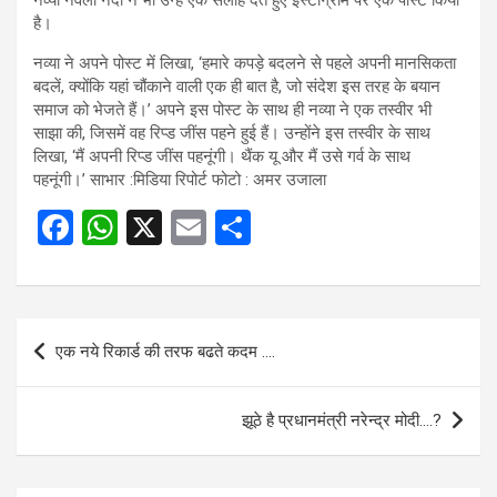
नव्या नवेली नंदा ने भी उन्हें एक सलाह देते हुए इंस्टाग्राम पर एक पोस्ट किया
है।
नव्या ने अपने पोस्ट में लिखा, ‘हमारे कपड़े बदलने से पहले अपनी मानसिकता
बदलें, क्योंकि यहां चौंकाने वाली एक ही बात है, जो संदेश इस तरह के बयान
समाज को भेजते हैं।’ अपने इस पोस्ट के साथ ही नव्या ने एक तस्वीर भी
साझा की, जिसमें वह रिप्ड जींस पहने हुई हैं। उन्होंने इस तस्वीर के साथ
लिखा, ‘मैं अपनी रिप्ड जींस पहनूंगी। थैंक यू और मैं उसे गर्व के साथ
पहनूंगी।’ साभार :मिडिया रिपोर्ट फोटो : अमर उजाला
F
W
X
E
S
a
h
m
h
ce
at
ail
ar
b
s
e
Post
एक नये रिकार्ड की तरफ बढते कदम ….
o
A
navigation
o
p
झूठे है प्रधानमंत्री नरेन्द्र मोदी….?
k
p