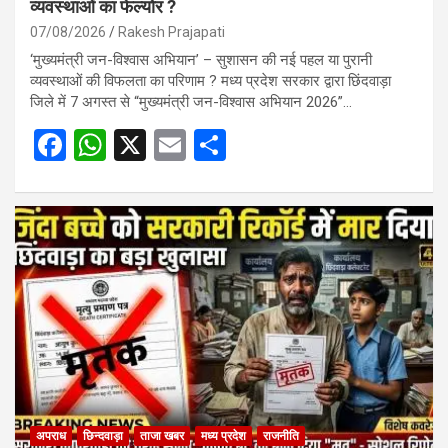
व्यवस्थाओं का फेल्योर ?
07/08/2026
Rakesh Prajapati
‘मुख्यमंत्री जन-विश्वास अभियान’ – सुशासन की नई पहल या पुरानी
व्यवस्थाओं की विफलता का परिणाम ? मध्य प्रदेश सरकार द्वारा छिंदवाड़ा
जिले में 7 अगस्त से “मुख्यमंत्री जन-विश्वास अभियान 2026”…
F
W
X
E
S
a
h
m
h
ce
at
ail
ar
b
s
e
o
A
o
p
k
p
अपराध
छिन्दवाड़ा
ताजा खबर
मध्य प्रदेश
राजनीति