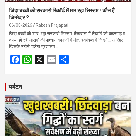
जिंदा बच्चों को सरकारी रिकॉर्ड में मार रहा सिस्टम ! कौन हैं
जिम्मेदार ?
06/08/2026
Rakesh Prajapati
जिंदा बच्चों को ‘मार’ रहा सरकारी सिस्टम: छिंदवाड़ा में रिकॉर्ड की कब्रगाह में
दफन हो रही मासूमों की पहचान कागजों में मौत, हकीकत में जिंदगी… आखिर
किसके भरोसे चलेगा प्रशासन…
F
W
X
E
S
a
h
m
h
ce
at
ail
ar
b
s
e
पर्यटन
o
A
o
p
k
p