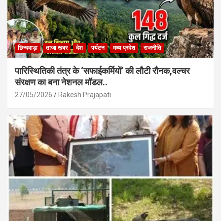
छिन्दवाड़ा
ताजा खबर
देश
पर्यटन
मध्य प्रदेश
राजनीति
पारिस्थितिकी तंत्र के ‘सफाईकर्मियों’ की लौटी रौनक,वल्चर
संरक्षण का बना नेशनल मॉडल..
27/05/2026
Rakesh Prajapati