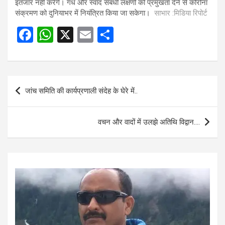
इंतजार नहीं करेंगे। गंध और स्वाद संबंधी लक्षणों को प्रमुखता देने से कोरोना
संक्रमण को दुनियाभर में नियंत्रित किया जा सकेगा।
साभार :मिडिया रिपोर्ट
F
W
X
E
S
a
h
m
h
ce
at
ail
ar
b
s
e
Post
जांच समिति की कार्यप्रणाली संदेह के घेरे में..
o
A
navigation
o
p
वचन और वादों में उलझे अतिथि विद्वान….
k
p