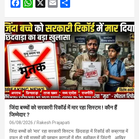
F
W
X
E
S
a
h
m
h
ce
at
ail
ar
b
s
e
o
A
o
p
k
p
अपराध
छिन्दवाड़ा
ताजा खबर
मध्य प्रदेश
राजनीति
जिंदा बच्चों को सरकारी रिकॉर्ड में मार रहा सिस्टम ! कौन हैं
जिम्मेदार ?
06/08/2026
Rakesh Prajapati
जिंदा बच्चों को ‘मार’ रहा सरकारी सिस्टम: छिंदवाड़ा में रिकॉर्ड की कब्रगाह में
दफन हो रही मासूमों की पहचान कागजों में मौत, हकीकत में जिंदगी… आखिर