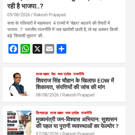
रही है भाजपा..?
09/08/2026
Rakesh Prajapati
सत्ता के गलियारों में महामंथन: 4 राज्यों में ‘चेहरा’ बदलने की तैयारी में
भाजपा ..? भारतीय राजनीति में जब खामोशी छाती है, तो वह अक्सर किसी
बड़े ‘सियासी तूफान’ की…
F
W
X
E
S
a
h
m
h
ce
at
ail
ar
b
s
ताजा खबर
देश
मध्य प्रदेश
e
राजनीति
शिवराज सिंह चौहान के खिलाफ EOW में
o
A
शिकायत, संपत्तियों की जांच की मांग
o
p
08/08/2026
Rakesh Prajapati
k
p
छिन्दवाड़ा
ताजा खबर
मध्य प्रदेश
राजनीति
मुख्यमंत्री जन-विश्वास अभियान: सुशासन
की पहल या पुरानी व्यवस्थाओं का फेल्योर ?
07/08/2026
Rakesh Prajapati