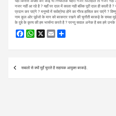
यहाँ किससे अपेक्षा करे कोई भी निष्कलंक चेहरा नजर फिलहाल तो नजर नही आत
नजर नहीं आ रहे है ? यहाँ पर दाल में काला नही बल्कि पूरी दाल ही काली है ? य
प्रदान कर पाएंगे ? मनुष्यो में सर्वश्रेष्ठ होने का गौरब हासिल कर पाएंगे ? 
नाम कुल ओर पूर्वजो के मान को बरकरार रखने की चुनौती बरकड़े के समक्ष मुहँ
के दुबे के कृत्य की हम भर्त्सना करते है ? परन्तु सवाल अनेक है बस हमे उनके
F
W
X
E
S
a
h
m
h
ce
at
ail
ar
b
s
e
Post
o
A
सबालो से क्यों मुहँ चुराते है सहायक आयुक्त बरकड़े..
navigation
o
p
k
p