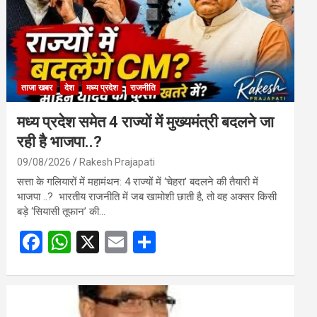
ताजा खबर
देश
मध्य प्रदेश
राजनीति
मध्य प्रदेश समेत 4 राज्यों में मुख्यमंत्री बदलने जा
रही है भाजपा..?
09/08/2026
Rakesh Prajapati
सत्ता के गलियारों में महामंथन: 4 राज्यों में ‘चेहरा’ बदलने की तैयारी में
भाजपा ..? भारतीय राजनीति में जब खामोशी छाती है, तो वह अक्सर किसी
बड़े ‘सियासी तूफान’ की…
F
W
X
E
S
a
h
m
h
ce
at
ail
ar
b
s
e