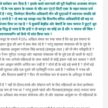
ो शर्मशार कर दिया है ? इसके काले कारनामो की पूरी फेहरिस्त अजाक्स संगठन
 पी के नाम ज्ञापन के माध्यम से सौप कर एंट्रो सिटी एक्ट के तहत मामला दर्ज
 है ! परंतु जिम्मेदार विभागीय अधिकारी मौन की मुद्राओं में ध्यानस्थ समाधि को
 लगते है ? तो क्या यह समझा जाए कि विभागीय वरिष्ठ अधिकारियों की शह पर
ंजाम दिया जा रहा है ? ये कुकर्मी बेख़ौफ़ ओर बेशर्मी के साथ समाज मे छुट्टे धूम
यह सिद्ध हो जाता है कि इन्हें न तो कानून का कोई डर है और न समाज की चिंता ?
 वासनात्मकग्नि को कैसे भी शांत किया जाय ?
र राजपूत के मामले में Dfo अखिल बंसल का रुख साफ है कि वह इस वासना के
में हवन कुंड की आग में हाथ सेक रहे है ? परंतु सहायक संचालक सी के दुबे के
्या सहायक आयुक्त नरोत्तम सिंह बरकड़े (हंसमुख लाल ) की भी मौन स्वीकृति है ?
 कि रेंजर सुरेंद्र राजपूत ओर सहायक संचालक सी के दुबे एक ही थाली के चट्टे
ों ही के नाम अनेको महिलाओं के साथ संबंधों से कोई इंकार नही कर सकता ? दोनों
र कर आकूत संपत्ति अर्जित कर रखी है ? दोनो ही के बड़े बड़े बच्चे है ? दोनों बड़े
 की दुशाला ओढे एक दूसरे की प्रतिमूर्ति नजर आते है ? मालिक ने गजब की
 और फितरत बक्शी है ? फिर भी मानसिक रूप से वासना के अभिभूत ये बेचारे
ी है ? यहाँ तो दौलत,रुतबे और शोहरत पाने के लिए महिलाओं का बेजा इस्तेमाल
े कुछ कम हो गया था ? परंतु इससे पहले और फिलहाल(हंसमुख लाल) मसला चरम
 हास्टल अधिक्ष्ल क्या मण्डल संयोजक और तो और सहायक आयुक्त पर भी महिलाओ के