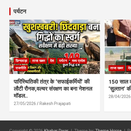
पर्यटन
छिन्दवाड़ा
ताजा खबर
देश
पर्यटन
मध्य प्रदेश
राजनीति
ताजा खबर
दे
पारिस्थितिकी तंत्र के ‘सफाईकर्मियों’ की
150 साल का
लौटी रौनक,वल्चर संरक्षण का बना नेशनल
‘सुल्तान’ क
मॉडल..
28/04/2026
27/05/2026
Rakesh Prajapati
Copyright © 2026
Khabar Dwar
Theme by:
Theme Horse
P