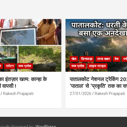
खेल
छिन्दवाड़ा
ताजा खबर
देश
पर
श
पर्यटन
मध्य प्रदेश
मध्य प्रदेश
लाइफ स्टाइल
 इंतज़ार खत्म: कान्हा के
पातालकोट नेशनल ट्रेकिंग 2
ी वापसी !
‘पाताल’ से ‘प्रकृति’ तक का 
Rakesh Prajapati
27/01/2026
Rakesh Prajapati
roudly Powered by:
WordPress