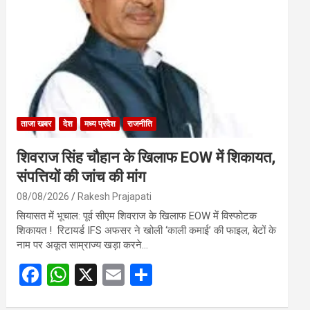
o
A
o
p
k
p
ताजा खबर
देश
मध्य प्रदेश
राजनीति
शिवराज सिंह चौहान के खिलाफ EOW में शिकायत,
संपत्तियों की जांच की मांग
08/08/2026
Rakesh Prajapati
सियासत में भूचाल: पूर्व सीएम शिवराज के खिलाफ EOW में विस्फोटक
शिकायत ! रिटायर्ड IFS अफसर ने खोली ‘काली कमाई’ की फाइल, बेटों के
नाम पर अकूत साम्राज्य खड़ा करने…
F
W
X
E
S
a
h
m
h