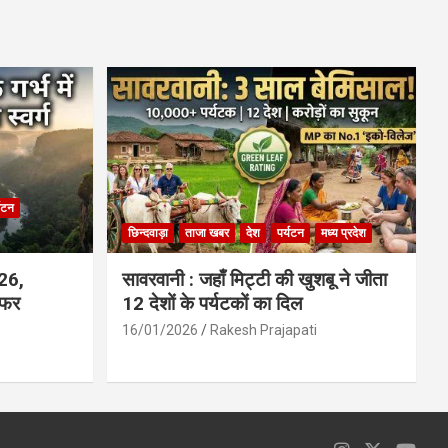
ce
at
ail
ar
b
s
e
o
A
o
p
k
p
्यटन
छिन्दवाड़ा
ताजा खबर
देश
पर्यटन
मध्य प्रदेश
026,
सावरवानी : जहाँ मिट्टी की खुशबू ने जीता
सफर
12 देशों के पर्यटकों का दिल
16/01/2026
Rakesh Prajapati