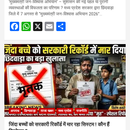
‘मुख्यमंत्री जन-विश्वास अभियान’ – सुशासन की नई पहल या पुरानी
व्यवस्थाओं की विफलता का परिणाम ? मध्य प्रदेश सरकार द्वारा छिंदवाड़ा
जिले में 7 अगस्त से “मुख्यमंत्री जन-विश्वास अभियान 2026”…
F
W
X
E
S
a
h
m
h
ce
at
ail
ar
b
s
e
o
A
o
p
k
p
अपराध
छिन्दवाड़ा
ताजा खबर
मध्य प्रदेश
राजनीति
जिंदा बच्चों को सरकारी रिकॉर्ड में मार रहा सिस्टम ! कौन हैं