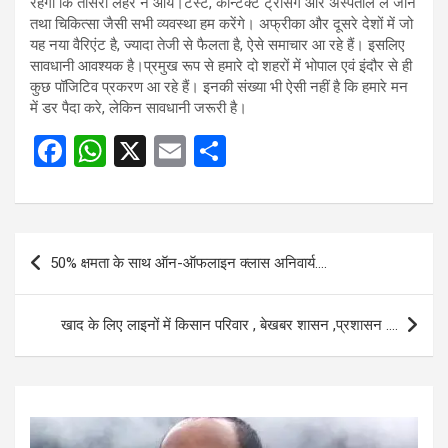
रहेगी कि तीसरी लहर न आये।टेस्ट, कॉन्टैक्ट ट्रेसिंग और अस्पताल ले जाने
तथा चिकित्सा जैसी सभी व्यवस्था हम करेंगे। अफ्रीका और दूसरे देशों में जो
यह नया वैरिएंट है, ज्यादा तेजी से फैलता है, ऐसे समाचार आ रहे हैं। इसलिए
सावधानी आवश्यक है।प्रमुख रूप से हमारे दो शहरों में भोपाल एवं इंदौर से ही
कुछ पॉजिटिव प्रकरण आ रहे हैं। इनकी संख्या भी ऐसी नहीं है कि हमारे मन
में डर पैदा करे, लेकिन सावधानी जरूरी है।
F
W
X
E
S
a
h
m
h
ce
at
ail
ar
b
s
e
Post
50% क्षमता के साथ ऑन-ऑफलाइन क्लास अनिवार्य….
o
A
navigation
o
p
खाद के लिए लाइनों में किसान परिवार , बेखबर शासन ,प्रशासन ….
k
p