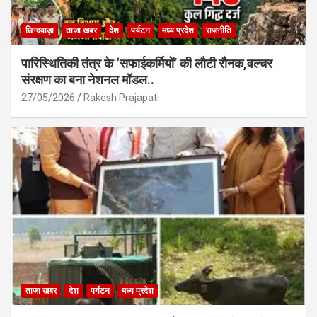
छिन्दवाड़ा
ताजा खबर
देश
पर्यटन
मध्य प्रदेश
राजनीति
पारिस्थितिकी तंत्र के ‘सफाईकर्मियों’ की लौटी रौनक,वल्चर
संरक्षण का बना नेशनल मॉडल..
27/05/2026
Rakesh Prajapati
ताजा खबर
देश
पर्यटन
मध्य प्रदेश