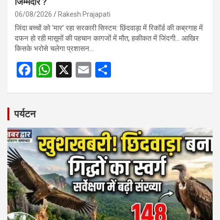
जिम्मेदार ?
06/08/2026
Rakesh Prajapati
जिंदा बच्चों को ‘मार’ रहा सरकारी सिस्टम: छिंदवाड़ा में रिकॉर्ड की कब्रगाह में
दफन हो रही मासूमों की पहचान कागजों में मौत, हकीकत में जिंदगी… आखिर
किसके भरोसे चलेगा प्रशासन…
F
W
X
E
S
a
h
m
h
ce
at
ail
ar
b
s
e
पर्यटन
o
A
o
p
k
p