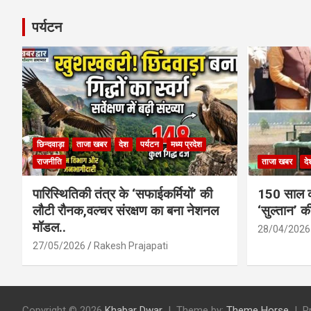
पर्यटन
छिन्दवाड़ा
ताजा खबर
देश
पर्यटन
मध्य प्रदेश
राजनीति
ताजा खबर
दे
पारिस्थितिकी तंत्र के ‘सफाईकर्मियों’ की
150 साल का
लौटी रौनक,वल्चर संरक्षण का बना नेशनल
‘सुल्तान’ क
मॉडल..
28/04/2026
27/05/2026
Rakesh Prajapati
Copyright © 2026
Khabar Dwar
Theme by:
Theme Horse
P