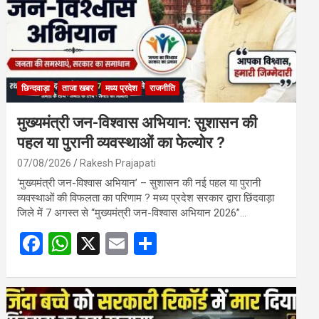
छिन्दवाड़ा
ताजा खबर
मध्य प्रदेश
राजनीति
मुख्यमंत्री जन-विश्वास अभियान: सुशासन की
पहल या पुरानी व्यवस्थाओं का फेल्योर ?
07/08/2026
Rakesh Prajapati
‘मुख्यमंत्री जन-विश्वास अभियान’ – सुशासन की नई पहल या पुरानी
व्यवस्थाओं की विफलता का परिणाम ? मध्य प्रदेश सरकार द्वारा छिंदवाड़ा
जिले में 7 अगस्त से “मुख्यमंत्री जन-विश्वास अभियान 2026”…
F
W
X
E
S
a
h
m
h
ce
at
ail
ar
b
s
e