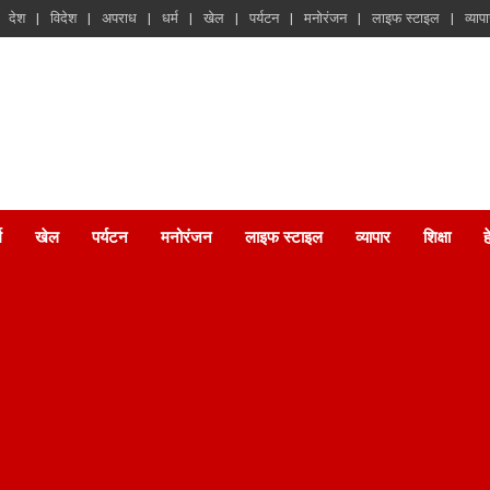
देश
विदेश
अपराध
धर्म
खेल
पर्यटन
मनोरंजन
लाइफ स्टाइल
व्याप
म
खेल
पर्यटन
मनोरंजन
लाइफ स्टाइल
व्यापार
शिक्षा
ह