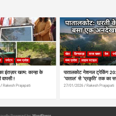
खेल
छिन्दवाड़ा
ताजा खबर
देश
पर
श
पर्यटन
मध्य प्रदेश
मध्य प्रदेश
लाइफ स्टाइल
 इंतज़ार खत्म: कान्हा के
पातालकोट नेशनल ट्रेकिंग 2
ी वापसी !
‘पाताल’ से ‘प्रकृति’ तक का 
Rakesh Prajapati
27/01/2026
Rakesh Prajapati
roudly Powered by:
WordPress