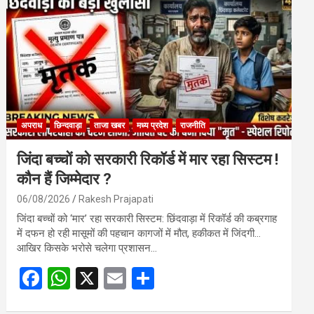
o
A
o
p
k
p
अपराध
छिन्दवाड़ा
ताजा खबर
मध्य प्रदेश
राजनीति
जिंदा बच्चों को सरकारी रिकॉर्ड में मार रहा सिस्टम !
कौन हैं जिम्मेदार ?
06/08/2026
Rakesh Prajapati
जिंदा बच्चों को ‘मार’ रहा सरकारी सिस्टम: छिंदवाड़ा में रिकॉर्ड की कब्रगाह
में दफन हो रही मासूमों की पहचान कागजों में मौत, हकीकत में जिंदगी…
आखिर किसके भरोसे चलेगा प्रशासन…
F
W
X
E
S
a
h
m
h