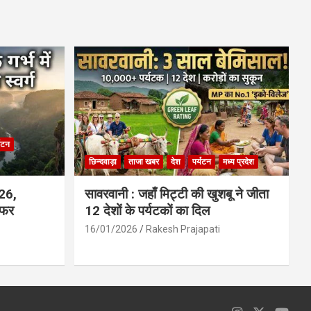
ce
at
ail
ar
b
s
e
o
A
o
p
k
p
्यटन
छिन्दवाड़ा
ताजा खबर
देश
पर्यटन
मध्य प्रदेश
026,
सावरवानी : जहाँ मिट्टी की खुशबू ने जीता
सफर
12 देशों के पर्यटकों का दिल
16/01/2026
Rakesh Prajapati