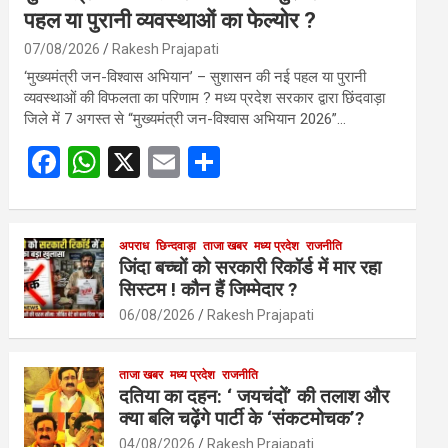
पहल या पुरानी व्यवस्थाओं का फेल्योर ?
07/08/2026
Rakesh Prajapati
‘मुख्यमंत्री जन-विश्वास अभियान’ – सुशासन की नई पहल या पुरानी
व्यवस्थाओं की विफलता का परिणाम ? मध्य प्रदेश सरकार द्वारा छिंदवाड़ा
जिले में 7 अगस्त से “मुख्यमंत्री जन-विश्वास अभियान 2026”…
F
W
X
E
S
a
h
m
h
ce
at
ail
ar
b
s
अपराध
छिन्दवाड़ा
ताजा खबर
e
मध्य प्रदेश
राजनीति
जिंदा बच्चों को सरकारी रिकॉर्ड में मार रहा
o
A
सिस्टम ! कौन हैं जिम्मेदार ?
o
p
06/08/2026
Rakesh Prajapati
k
p
ताजा खबर
मध्य प्रदेश
राजनीति
दतिया का दहन: ‘ जयचंदों’ की तलाश और
क्या बलि चढ़ेंगे पार्टी के ‘संकटमोचक’?
04/08/2026
Rakesh Prajapati