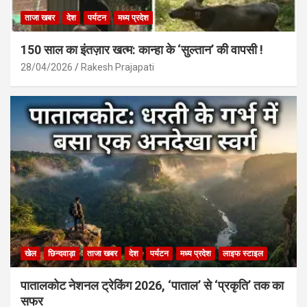
ताजा खबर
देश
पर्यटन
मध्य प्रदेश
150 साल का इंतज़ार खत्म: कान्हा के ‘सुल्तान’ की वापसी !
28/04/2026
Rakesh Prajapati
खेल
छिन्दवाड़ा
ताजा खबर
देश
पर्यटन
मध्य प्रदेश
लाइफ स्टाइल
पातालकोट नेशनल ट्रेकिंग 2026, ‘पाताल’ से ‘प्रकृति’ तक का
सफर