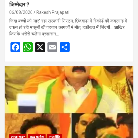
जिम्मेदार ?
06/08/2026
Rakesh Prajapati
जिंदा बच्चों को ‘मार’ रहा सरकारी सिस्टम: छिंदवाड़ा में रिकॉर्ड की कब्रगाह में
दफन हो रही मासूमों की पहचान कागजों में मौत, हकीकत में जिंदगी… आखिर
किसके भरोसे चलेगा प्रशासन…
F
W
X
E
S
a
h
m
h
ce
at
ail
ar
b
s
e
o
A
o
p
k
p
ताजा खबर
मध्य प्रदेश
राजनीति