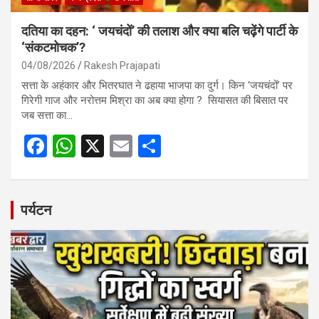
दतिया का दहन: ‘ जयचंदों’ की तलाश और क्या बलि चढ़ेंगे पार्टी के
‘संकटमोचक’?
04/08/2026
Rakesh Prajapati
सत्ता के अहंकार और भितरघात ने ढहाया भाजपा का दुर्ग। किन ‘जयचंदों’ पर
गिरेगी गाज और नरोत्तम मिश्रा का अब क्या होगा ? सियासत की बिसात पर
जब सत्ता का…
F
W
X
E
S
a
h
m
h
ce
at
ail
ar
b
s
e
पर्यटन
o
A
o
p
k
p