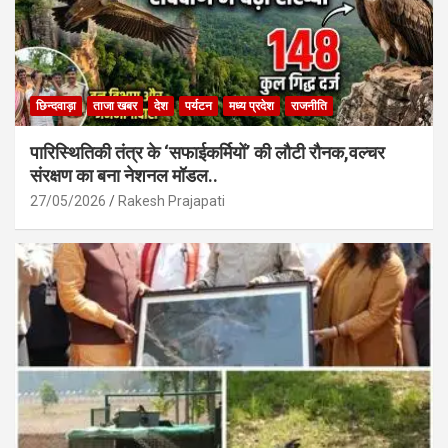
छिन्दवाड़ा
ताजा खबर
देश
पर्यटन
मध्य प्रदेश
राजनीति
पारिस्थितिकी तंत्र के ‘सफाईकर्मियों’ की लौटी रौनक,वल्चर
संरक्षण का बना नेशनल मॉडल..
27/05/2026
Rakesh Prajapati