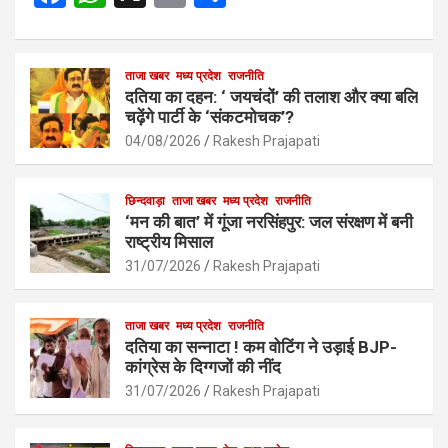
a
h
m
h
ce
at
ail
ar
b
s
ताजा खबर
मध्य प्रदेश
e
राजनीति
दतिया का दहन: ‘ जयचंदों’ की तलाश और क्या बलि
o
A
चढ़ेंगे पार्टी के ‘संकटमोचक’?
o
p
04/08/2026
Rakesh Prajapati
k
p
छिन्दवाड़ा
ताजा खबर
मध्य प्रदेश
राजनीति
‘मन की बात’ में गूंजा नरसिंहपुर: जल संरक्षण में बनी
राष्ट्रीय मिसाल
31/07/2026
Rakesh Prajapati
ताजा खबर
मध्य प्रदेश
राजनीति
दतिया का सन्नाटा ! कम वोटिंग ने उड़ाई BJP-
कांग्रेस के दिग्गजों की नींद
31/07/2026
Rakesh Prajapati