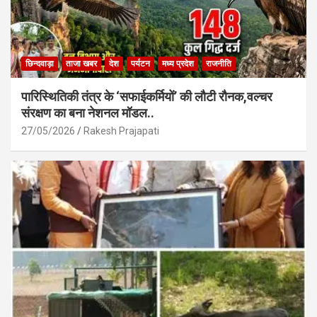
छिन्दवाड़ा
ताजा खबर
देश
पर्यटन
मध्य प्रदेश
राजनीति
पारिस्थितिकी तंत्र के ‘सफाईकर्मियों’ की लौटी रौनक,वल्चर
संरक्षण का बना नेशनल मॉडल..
27/05/2026
Rakesh Prajapati