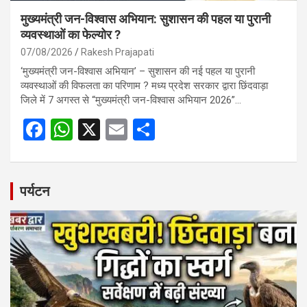
मुख्यमंत्री जन-विश्वास अभियान: सुशासन की पहल या पुरानी
व्यवस्थाओं का फेल्योर ?
07/08/2026
Rakesh Prajapati
‘मुख्यमंत्री जन-विश्वास अभियान’ – सुशासन की नई पहल या पुरानी
व्यवस्थाओं की विफलता का परिणाम ? मध्य प्रदेश सरकार द्वारा छिंदवाड़ा
जिले में 7 अगस्त से “मुख्यमंत्री जन-विश्वास अभियान 2026”…
F
W
X
E
S
a
h
m
h
ce
at
ail
ar
b
s
e
पर्यटन
o
A
o
p
k
p