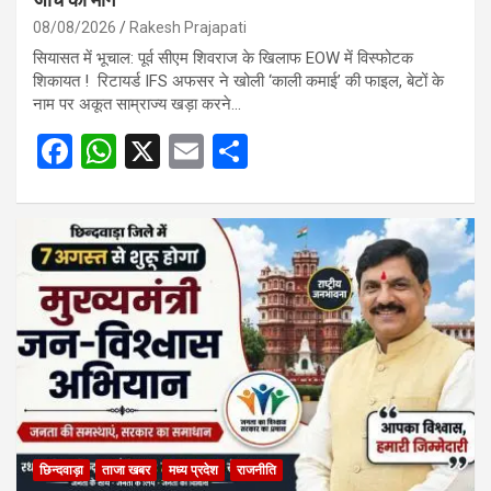
08/08/2026
Rakesh Prajapati
सियासत में भूचाल: पूर्व सीएम शिवराज के खिलाफ EOW में विस्फोटक
शिकायत ! रिटायर्ड IFS अफसर ने खोली ‘काली कमाई’ की फाइल, बेटों के
नाम पर अकूत साम्राज्य खड़ा करने…
F
W
X
E
S
a
h
m
h
ce
at
ail
ar
b
s
e
o
A
o
p
k
p
छिन्दवाड़ा
ताजा खबर
मध्य प्रदेश
राजनीति