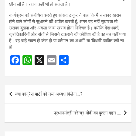
छीन ली है। रावण कहीं भी हो सकता है।
कार्यक्रम को संबोधित करते हुए सांसद ठाकुर ने कहा कि मैं संस्कार खराब
होने वाले लोगों से सुधारने की अपील करती हूं, अगर वह नहीं सुधारता तो
उसका बुढ़ापा और अगला जन्म खराब होना निश्चित है। क्योंकि देशभक्तों,
क्रांतिकारियों और संतों से जिसने टकराने की कोशिश की है वह बच नहीं पाया
है। वह चाहे रावण हो कंस हो या वर्तमान का अधर्मी’ या ‘विधर्मी’ व्यक्ति क्यों ना
हों।
F
W
X
E
S
a
h
m
h
ce
at
ail
ar
b
s
e
Post
क्या कांग्रेस पार्टी को नया अध्यक्ष मिलेगा….?
o
A
navigation
o
p
प्रधानमंत्री नरेन्द्र मोदी का पुतला दहन ….
k
p