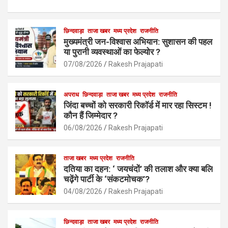
a
h
m
h
ce
at
ail
ar
b
s
छिन्दवाड़ा
ताजा खबर
मध्य प्रदेश
e
राजनीति
मुख्यमंत्री जन-विश्वास अभियान: सुशासन की पहल
o
A
या पुरानी व्यवस्थाओं का फेल्योर ?
o
p
07/08/2026
Rakesh Prajapati
k
p
अपराध
छिन्दवाड़ा
ताजा खबर
मध्य प्रदेश
राजनीति
जिंदा बच्चों को सरकारी रिकॉर्ड में मार रहा सिस्टम !
कौन हैं जिम्मेदार ?
06/08/2026
Rakesh Prajapati
ताजा खबर
मध्य प्रदेश
राजनीति
दतिया का दहन: ‘ जयचंदों’ की तलाश और क्या बलि
चढ़ेंगे पार्टी के ‘संकटमोचक’?
04/08/2026
Rakesh Prajapati
छिन्दवाड़ा
ताजा खबर
मध्य प्रदेश
राजनीति