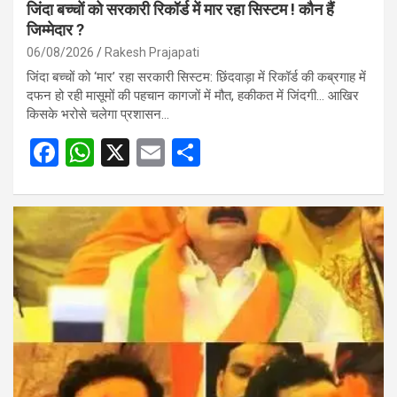
जिंदा बच्चों को सरकारी रिकॉर्ड में मार रहा सिस्टम ! कौन हैं
जिम्मेदार ?
06/08/2026
Rakesh Prajapati
जिंदा बच्चों को ‘मार’ रहा सरकारी सिस्टम: छिंदवाड़ा में रिकॉर्ड की कब्रगाह में
दफन हो रही मासूमों की पहचान कागजों में मौत, हकीकत में जिंदगी… आखिर
किसके भरोसे चलेगा प्रशासन…
F
W
X
E
S
a
h
m
h
ce
at
ail
ar
b
s
e
o
A
o
p
k
p