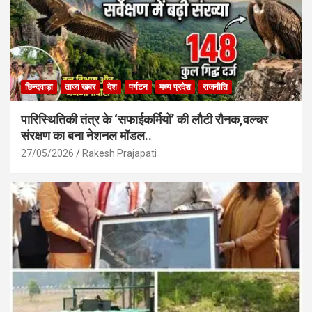
छिन्दवाड़ा
ताजा खबर
देश
पर्यटन
मध्य प्रदेश
राजनीति
पारिस्थितिकी तंत्र के ‘सफाईकर्मियों’ की लौटी रौनक,वल्चर
संरक्षण का बना नेशनल मॉडल..
27/05/2026
Rakesh Prajapati