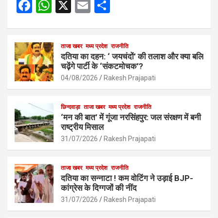
F
W
X
E
S
a
h
m
h
ce
at
ail
ar
b
s
ताजा खबर
मध्य प्रदेश
e
राजनीति
दतिया का दहन: ‘ जयचंदों’ की तलाश और क्या बलि
o
A
चढ़ेंगे पार्टी के ‘संकटमोचक’?
o
p
04/08/2026
Rakesh Prajapati
k
p
छिन्दवाड़ा
ताजा खबर
मध्य प्रदेश
राजनीति
‘मन की बात’ में गूंजा नरसिंहपुर: जल संरक्षण में बनी
राष्ट्रीय मिसाल
31/07/2026
Rakesh Prajapati
ताजा खबर
मध्य प्रदेश
राजनीति
दतिया का सन्नाटा ! कम वोटिंग ने उड़ाई BJP-
कांग्रेस के दिग्गजों की नींद
31/07/2026
Rakesh Prajapati