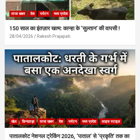
ताजा खबर
देश
पर्यटन
मध्य प्रदेश
150 साल का इंतज़ार खत्म: कान्हा के ‘सुल्तान’ की वापसी !
28/04/2026
Rakesh Prajapati
खेल
छिन्दवाड़ा
ताजा खबर
देश
पर्यटन
मध्य प्रदेश
लाइफ स्टाइल
पातालकोट नेशनल ट्रेकिंग 2026, ‘पाताल’ से ‘प्रकृति’ तक का