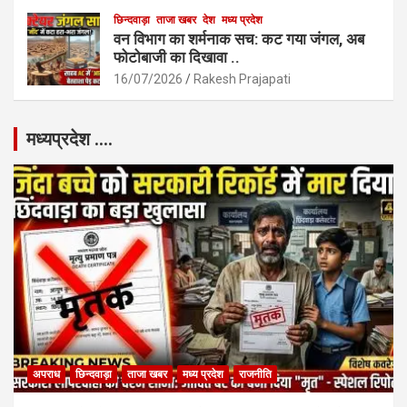
छिन्दवाड़ा
ताजा खबर
देश
मध्य प्रदेश
वन विभाग का शर्मनाक सच: कट गया जंगल, अब
फोटोबाजी का दिखावा ..
16/07/2026
Rakesh Prajapati
मध्यप्रदेश ….
अपराध
छिन्दवाड़ा
ताजा खबर
मध्य प्रदेश
राजनीति