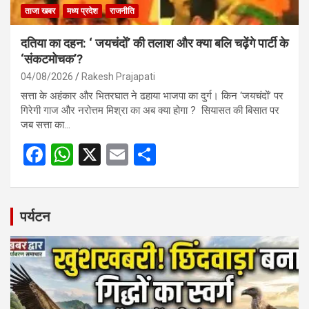
ताजा खबर
मध्य प्रदेश
राजनीति
दतिया का दहन: ‘ जयचंदों’ की तलाश और क्या बलि चढ़ेंगे पार्टी के
‘संकटमोचक’?
04/08/2026
Rakesh Prajapati
सत्ता के अहंकार और भितरघात ने ढहाया भाजपा का दुर्ग। किन ‘जयचंदों’ पर
गिरेगी गाज और नरोत्तम मिश्रा का अब क्या होगा ? सियासत की बिसात पर
जब सत्ता का…
F
W
X
E
S
a
h
m
h
ce
at
ail
ar
b
s
e
पर्यटन
o
A
o
p
k
p