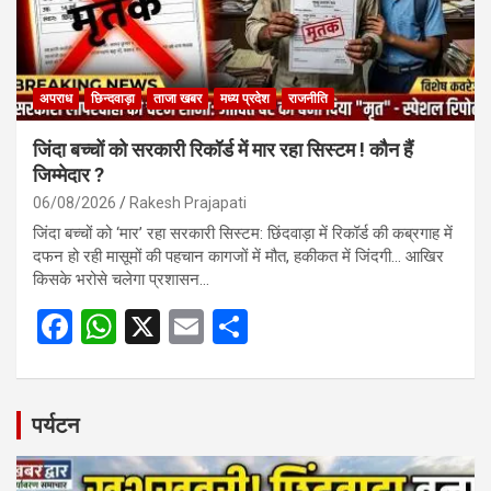
अपराध
छिन्दवाड़ा
ताजा खबर
मध्य प्रदेश
राजनीति
जिंदा बच्चों को सरकारी रिकॉर्ड में मार रहा सिस्टम ! कौन हैं
जिम्मेदार ?
06/08/2026
Rakesh Prajapati
जिंदा बच्चों को ‘मार’ रहा सरकारी सिस्टम: छिंदवाड़ा में रिकॉर्ड की कब्रगाह में
दफन हो रही मासूमों की पहचान कागजों में मौत, हकीकत में जिंदगी… आखिर
किसके भरोसे चलेगा प्रशासन…
F
W
X
E
S
a
h
m
h
ce
at
ail
ar
b
s
e
पर्यटन
o
A