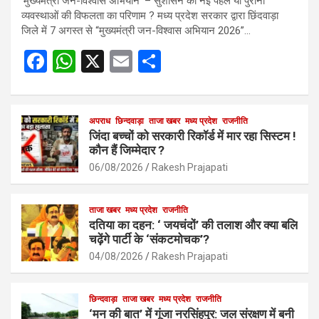
‘मुख्यमंत्री जन-विश्वास अभियान’ – सुशासन की नई पहल या पुरानी
व्यवस्थाओं की विफलता का परिणाम ? मध्य प्रदेश सरकार द्वारा छिंदवाड़ा
जिले में 7 अगस्त से “मुख्यमंत्री जन-विश्वास अभियान 2026”…
F
W
X
E
S
a
h
m
h
ce
at
ail
ar
b
s
अपराध
छिन्दवाड़ा
ताजा खबर
e
मध्य प्रदेश
राजनीति
जिंदा बच्चों को सरकारी रिकॉर्ड में मार रहा सिस्टम !
o
A
कौन हैं जिम्मेदार ?
o
p
06/08/2026
Rakesh Prajapati
k
p
ताजा खबर
मध्य प्रदेश
राजनीति
दतिया का दहन: ‘ जयचंदों’ की तलाश और क्या बलि
चढ़ेंगे पार्टी के ‘संकटमोचक’?
04/08/2026
Rakesh Prajapati
छिन्दवाड़ा
ताजा खबर
मध्य प्रदेश
राजनीति
‘मन की बात’ में गूंजा नरसिंहपुर: जल संरक्षण में बनी