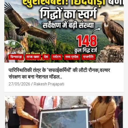
o
p
k
p
छिन्दवाड़ा
ताजा खबर
देश
पर्यटन
मध्य प्रदेश
राजनीति
पारिस्थितिकी तंत्र के ‘सफाईकर्मियों’ की लौटी रौनक,वल्चर
संरक्षण का बना नेशनल मॉडल..
27/05/2026
Rakesh Prajapati