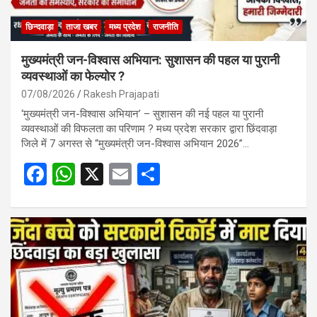
छिन्दवाड़ा
ताजा खबर
मध्य प्रदेश
राजनीति
मुख्यमंत्री जन-विश्वास अभियान: सुशासन की पहल या पुरानी
व्यवस्थाओं का फेल्योर ?
07/08/2026
Rakesh Prajapati
‘मुख्यमंत्री जन-विश्वास अभियान’ – सुशासन की नई पहल या पुरानी
व्यवस्थाओं की विफलता का परिणाम ? मध्य प्रदेश सरकार द्वारा छिंदवाड़ा
जिले में 7 अगस्त से “मुख्यमंत्री जन-विश्वास अभियान 2026”…
F
W
X
E
S
a
h
m
h
ce
at
ail
ar
b
s
e
o
A
o
p
k
p