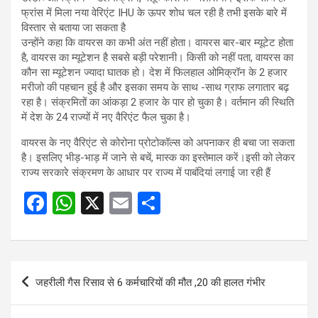
फ्रांस में मिला नया वेरिएंट IHU के ऊपर शोध चल रही है तभी इसके बारे में
विस्तार से बताया जा सकता है
उन्होंने कहा कि वायरस का कभी अंत नहीं होता। वायरस बार-बार म्यूटेट होता
है, वायरस का म्यूटेशन है सबसे बड़ी परेशानी। किसी को नहीं पता, वायरस का
कौन सा म्यूटेशन ज्यादा घातक हो। देश में फिलहाल ओमिक्रॉन के 2 हजार
मरीजो की पहचान हुई है और इसका समय के साथ -साथ ग्राफ लगातार बढ़
रहा है। संक्रमितों का आंकड़ा 2 हजार के पार हो चुका है। वर्तमान की स्थिति
में देश के 24 राज्यों में नए वैरिएंट फैल चुका है।
वायरस के नए वैरिएंट से कोरोना प्रोटोकॉल्स को अपनाकर ही बचा जा सकता
है। इसलिए भीड़-भाड़ में जाने से बचें, मास्क का इस्तेमाल करें।इसी को लेकर
राज्य सरकारे संक्रमण के आधार पर राज्य में पाबंदियां लगाई जा रही हैं
F
W
X
E
S
a
h
m
h
ce
at
ail
ar
b
s
e
Post
जहरीली गैस रिसाव से 6 कर्मचारियों की मौत ,20 की हालत गंभीर
o
A
navigation
o
p