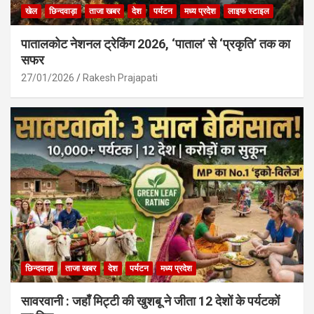
खेल
छिन्दवाड़ा
ताजा खबर
देश
पर्यटन
मध्य प्रदेश
लाइफ स्टाइल
पातालकोट नेशनल ट्रेकिंग 2026, ‘पाताल’ से ‘प्रकृति’ तक का
सफर
27/01/2026
Rakesh Prajapati
छिन्दवाड़ा
ताजा खबर
देश
पर्यटन
मध्य प्रदेश
सावरवानी : जहाँ मिट्टी की खुशबू ने जीता 12 देशों के पर्यटकों