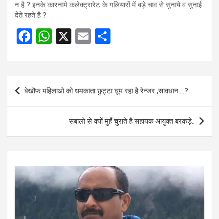
न है ? इनके कारनामे कलेक्ट्रारेट के गलियारों में बड़े चाव से सुनाये व सुनाई
देते रहते है ?
F
W
X
E
S
a
h
m
h
ce
at
ail
ar
b
s
e
Post
बेखौफ महिलाओ को धमकाता छुट्टा घूम रहा है रेन्जर ,सावधान….?
o
A
navigation
o
p
सबालो से क्यों मुहँ चुराते है सहायक आयुक्त बरकड़े..
k
p