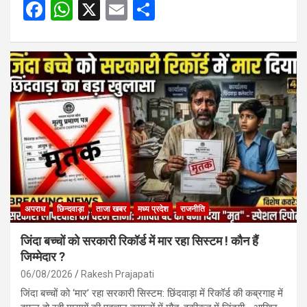
F
W
X
E
S
a
h
m
h
ce
at
ail
ar
b
s
e
o
A
o
p
k
p
अपराध
छिन्दवाड़ा
ताजा खबर
मध्य प्रदेश
राजनीति
जिंदा बच्चों को सरकारी रिकॉर्ड में मार रहा सिस्टम ! कौन हैं
जिम्मेदार ?
06/08/2026
Rakesh Prajapati
जिंदा बच्चों को ‘मार’ रहा सरकारी सिस्टम: छिंदवाड़ा में रिकॉर्ड की कब्रगाह में