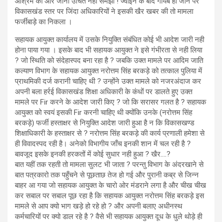
आश्रम की ओर जाना उचित नही समझा ! ज्वाइन के बाद गायब हो जाने पर
विकासखंड स्तर पर जिंदा अधिकारियों ने इसकी खैर खबर की तो मामला
फर्जीबाड़े का निकला ।
सहायक आयुक्त कार्यालय में उसके नियुक्ति संबंधित कोई भी आदेश जारी नही
होना पाया गया । इसके बाद भी सहायक आयुक्त ने इसे गंभीरता से नही लिया
? जो स्थिति को संदेहास्पद बना रहा है ? जबकि उक्त मामले पर आदिम जाति
कल्याण विभाग के सहायक आयुक्त नरोत्तम सिंह बरकड़े को तत्काल पुलिया में
प्राथमिकी दर्ज करानी चाहिए थी ? उन्होंने उक्त मामले को नजरअंदाज कर
अपनी बला हर्रई विकासखंड शिक्षा अधिकारी के कंधों पर डालते हुए उक्त
मामले पर Fir करने के आदेश जारी किए ? जो कि सरासर गलत है ? सहायक
आयुक्त को स्वयं इसकी Fir करनी चाहिए थी क्योंकि उनके (नरोत्तम सिंह
बरकड़े) फर्जी हस्ताक्षर से नियुक्ति आदेश जारी हुआ है न कि विकासखण्ड
शिक्षाधिकारी के हस्ताक्षर से ? नरोत्तम सिंह बरकड़े की कार्य प्रणाली हमेशा से
ही विवादस्पद रही है। अनेको विभागीय जाँच इनकी शान में चल रही है ?
बावजूद इसके इनकी हरकतों में कोई सुधार नही हुआ ? खैर….?
बात यहीं तक रहती तो मामला सुलट भी जाता ? परन्तु विभाग के अंदरखाने से
बात पत्रकारो तक पहुँचने से पूछताछ तेज हो गई और पुरानी कब्र से जिन्न
बाहर आ गया जो सहायक आयुक्त के चारो ओर मंडराने लगा है और चीख चीख
कर सबाल पर सबाल पूछ रहा है कि सहायक आयुक्त नरोत्तम सिंह बरकड़े इस
मामले से आप क्यो भाग खड़े हो रहे हो ? और अपनी बलाए अधीनस्थ
कर्मचारियों पर क्यो डाल रहे है ? वैसे भी सहायक आयुक्त दूध के धुले थोड़े ही