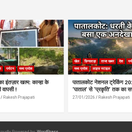
खेल
छिन्दवाड़ा
ताजा खबर
देश
पर
श
पर्यटन
मध्य प्रदेश
मध्य प्रदेश
लाइफ स्टाइल
 इंतज़ार खत्म: कान्हा के
पातालकोट नेशनल ट्रेकिंग 2
ी वापसी !
‘पाताल’ से ‘प्रकृति’ तक का 
Rakesh Prajapati
27/01/2026
Rakesh Prajapati
roudly Powered by:
WordPress