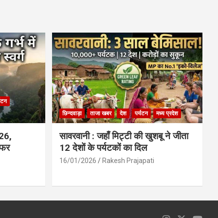
ce
at
ail
ar
b
s
e
o
A
o
p
k
p
्यटन
छिन्दवाड़ा
ताजा खबर
देश
पर्यटन
मध्य प्रदेश
026,
सावरवानी : जहाँ मिट्टी की खुशबू ने जीता
सफर
12 देशों के पर्यटकों का दिल
16/01/2026
Rakesh Prajapati