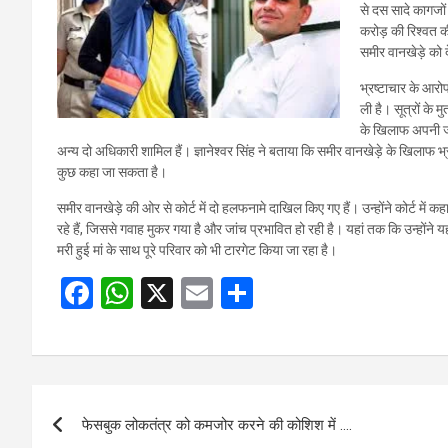
से दस सादे कागजों
करोड़ की रिश्वत क
समीर वानखेड़े को 
भ्रष्टाचार के आरोप
ली है। सूत्रों के 
के खिलाफ अपनी जां
अन्य दो अधिकारी शामिल हैं। ज्ञानेश्वर सिंह ने बताया कि समीर वानखेड़े के खिलाफ भ्
कुछ कहा जा सकता है।
समीर वानखेड़े की ओर से कोर्ट में दो हलफनामे दाखिल किए गए हैं। उन्होंने कोर्ट मे
रहे हैं, जिससे गवाह मुकर गया है और जांच प्रभावित हो रही है। यहां तक कि उन्होंने
मरी हुई मां के साथ पूरे परिवार को भी टारगेट किया जा रहा है।
F
W
X
E
S
a
h
m
h
ce
at
ail
ar
b
s
e
Post
o
A
फेसबुक लोकतंत्र को कमजोर करने की कोशिश में ….
navigation