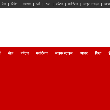
देश
विदेश
अपराध
धर्म
खेल
पर्यटन
मनोरंजन
लाइफ स्टाइल
व्याप
म
खेल
पर्यटन
मनोरंजन
लाइफ स्टाइल
व्यापार
शिक्षा
ह