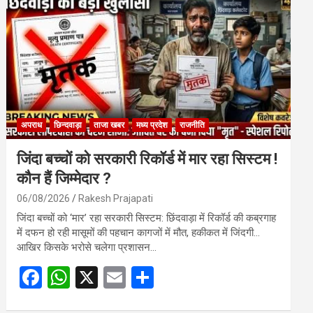
o
A
o
p
k
p
अपराध
छिन्दवाड़ा
ताजा खबर
मध्य प्रदेश
राजनीति
जिंदा बच्चों को सरकारी रिकॉर्ड में मार रहा सिस्टम !
कौन हैं जिम्मेदार ?
06/08/2026
Rakesh Prajapati
जिंदा बच्चों को ‘मार’ रहा सरकारी सिस्टम: छिंदवाड़ा में रिकॉर्ड की कब्रगाह
में दफन हो रही मासूमों की पहचान कागजों में मौत, हकीकत में जिंदगी…
आखिर किसके भरोसे चलेगा प्रशासन…
F
W
X
E
S
a
h
m
h