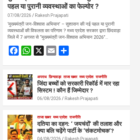
पहल या पुरानी व्यवस्थाओं का फेल्योर ?
07/08/2026
Rakesh Prajapati
‘मुख्यमंत्री जन-विश्वास अभियान’ – सुशासन की नई पहल या पुरानी
व्यवस्थाओं की विफलता का परिणाम ? मध्य प्रदेश सरकार द्वारा छिंदवाड़ा
जिले में 7 अगस्त से “मुख्यमंत्री जन-विश्वास अभियान 2026”…
F
W
X
E
S
a
h
m
h
ce
at
ail
ar
b
s
अपराध
छिन्दवाड़ा
ताजा खबर
e
मध्य प्रदेश
राजनीति
जिंदा बच्चों को सरकारी रिकॉर्ड में मार रहा
o
A
सिस्टम ! कौन हैं जिम्मेदार ?
o
p
06/08/2026
Rakesh Prajapati
k
p
ताजा खबर
मध्य प्रदेश
राजनीति
दतिया का दहन: ‘ जयचंदों’ की तलाश और
क्या बलि चढ़ेंगे पार्टी के ‘संकटमोचक’?
04/08/2026
Rakesh Prajapati