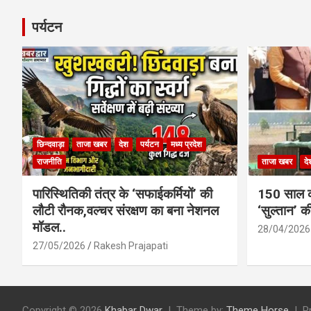
पर्यटन
छिन्दवाड़ा
ताजा खबर
देश
पर्यटन
मध्य प्रदेश
राजनीति
ताजा खबर
दे
पारिस्थितिकी तंत्र के ‘सफाईकर्मियों’ की
150 साल का
लौटी रौनक,वल्चर संरक्षण का बना नेशनल
‘सुल्तान’ क
मॉडल..
28/04/2026
27/05/2026
Rakesh Prajapati
Copyright © 2026
Khabar Dwar
Theme by:
Theme Horse
P