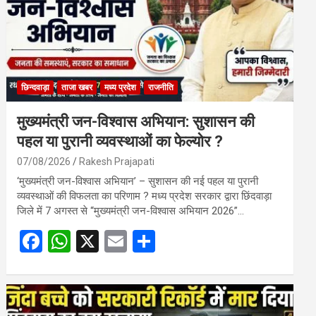
छिन्दवाड़ा
ताजा खबर
मध्य प्रदेश
राजनीति
मुख्यमंत्री जन-विश्वास अभियान: सुशासन की
पहल या पुरानी व्यवस्थाओं का फेल्योर ?
07/08/2026
Rakesh Prajapati
‘मुख्यमंत्री जन-विश्वास अभियान’ – सुशासन की नई पहल या पुरानी
व्यवस्थाओं की विफलता का परिणाम ? मध्य प्रदेश सरकार द्वारा छिंदवाड़ा
जिले में 7 अगस्त से “मुख्यमंत्री जन-विश्वास अभियान 2026”…
F
W
X
E
S
a
h
m
h
ce
at
ail
ar
b
s
e