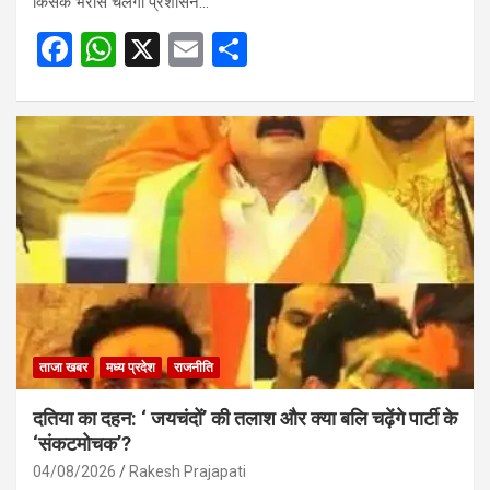
किसके भरोसे चलेगा प्रशासन…
F
W
X
E
S
a
h
m
h
ce
at
ail
ar
b
s
e
o
A
o
p
k
p
ताजा खबर
मध्य प्रदेश
राजनीति
दतिया का दहन: ‘ जयचंदों’ की तलाश और क्या बलि चढ़ेंगे पार्टी के
‘संकटमोचक’?
04/08/2026
Rakesh Prajapati