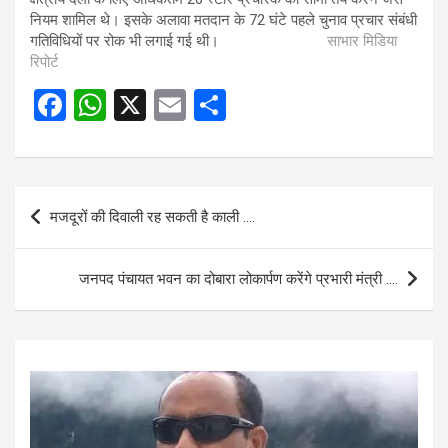
नियम शामिल थे। इसके अलावा मतदान के 72 घंटे पहले चुनाव प्रचार संबंधी
गतिविधियों पर रोक भी लगाई गई थी।
साभार मिडिया
रिपोर्ट
F
W
X
E
S
a
h
m
h
ce
at
ail
ar
b
s
e
Post
मजदूरों की दिवाली रह सकती है काली ….
o
A
navigation
o
p
जनपद पंचायत भवन का दोबारा लोकार्पण करेंगे प्रभारी मंत्री ….
k
p