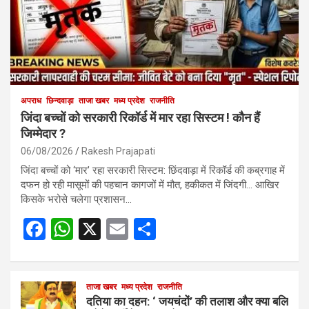
अपराध
छिन्दवाड़ा
ताजा खबर
मध्य प्रदेश
राजनीति
जिंदा बच्चों को सरकारी रिकॉर्ड में मार रहा सिस्टम ! कौन हैं
जिम्मेदार ?
06/08/2026
Rakesh Prajapati
जिंदा बच्चों को ‘मार’ रहा सरकारी सिस्टम: छिंदवाड़ा में रिकॉर्ड की कब्रगाह में
दफन हो रही मासूमों की पहचान कागजों में मौत, हकीकत में जिंदगी… आखिर
किसके भरोसे चलेगा प्रशासन…
F
W
X
E
S
a
h
m
h
ce
at
ail
ar
b
s
ताजा खबर
मध्य प्रदेश
e
राजनीति
दतिया का दहन: ‘ जयचंदों’ की तलाश और क्या बलि