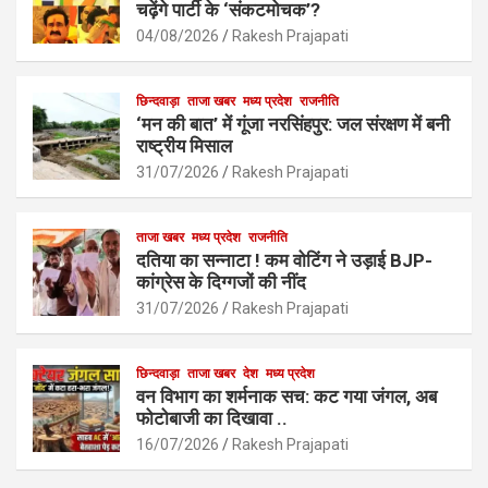
o
A
चढ़ेंगे पार्टी के ‘संकटमोचक’?
o
p
04/08/2026
Rakesh Prajapati
k
p
छिन्दवाड़ा
ताजा खबर
मध्य प्रदेश
राजनीति
‘मन की बात’ में गूंजा नरसिंहपुर: जल संरक्षण में बनी
राष्ट्रीय मिसाल
31/07/2026
Rakesh Prajapati
ताजा खबर
मध्य प्रदेश
राजनीति
दतिया का सन्नाटा ! कम वोटिंग ने उड़ाई BJP-
कांग्रेस के दिग्गजों की नींद
31/07/2026
Rakesh Prajapati
छिन्दवाड़ा
ताजा खबर
देश
मध्य प्रदेश
वन विभाग का शर्मनाक सच: कट गया जंगल, अब
फोटोबाजी का दिखावा ..
16/07/2026
Rakesh Prajapati