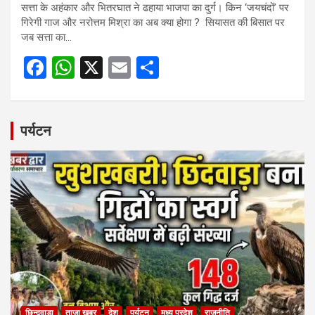
सत्ता के अहंकार और भितरघात ने ढहाया भाजपा का दुर्ग। किन ‘जयचंदों’ पर
गिरेगी गाज और नरोत्तम मिश्रा का अब क्या होगा ? सियासत की बिसात पर
जब सत्ता का…
F
W
X
E
S
a
h
m
h
ce
at
ail
ar
b
s
e
पर्यटन
o
A
o
p
k
p
छिन्दवाड़ा
ताजा खबर
देश
पर्यटन
मध्य प्रदेश
राजनीति