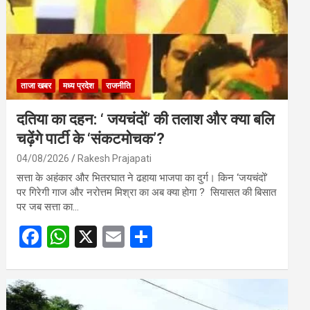
ताजा खबर
मध्य प्रदेश
राजनीति
दतिया का दहन: ‘ जयचंदों’ की तलाश और क्या बलि
चढ़ेंगे पार्टी के ‘संकटमोचक’?
04/08/2026
Rakesh Prajapati
सत्ता के अहंकार और भितरघात ने ढहाया भाजपा का दुर्ग। किन ‘जयचंदों’
पर गिरेगी गाज और नरोत्तम मिश्रा का अब क्या होगा ? सियासत की बिसात
पर जब सत्ता का…
F
W
X
E
S
a
h
m
h
ce
at
ail
ar
b
s
e