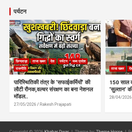
पर्यटन
छिन्दवाड़ा
ताजा खबर
देश
पर्यटन
मध्य प्रदेश
राजनीति
ताजा खबर
दे
पारिस्थितिकी तंत्र के ‘सफाईकर्मियों’ की
150 साल का
लौटी रौनक,वल्चर संरक्षण का बना नेशनल
‘सुल्तान’ क
मॉडल..
28/04/2026
27/05/2026
Rakesh Prajapati
Copyright © 2026
Khabar Dwar
Theme by:
Theme Horse
P