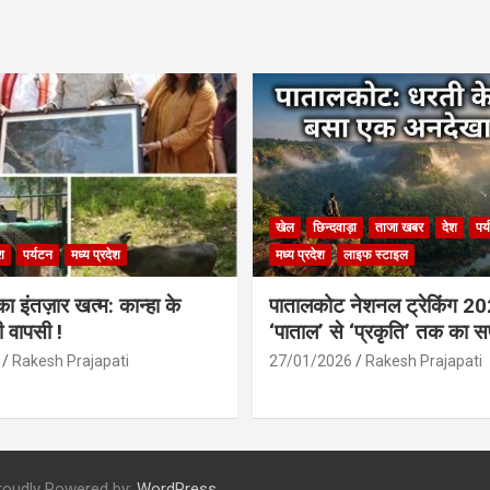
खेल
छिन्दवाड़ा
ताजा खबर
देश
पर
श
पर्यटन
मध्य प्रदेश
मध्य प्रदेश
लाइफ स्टाइल
 इंतज़ार खत्म: कान्हा के
पातालकोट नेशनल ट्रेकिंग 2
ी वापसी !
‘पाताल’ से ‘प्रकृति’ तक का 
Rakesh Prajapati
27/01/2026
Rakesh Prajapati
roudly Powered by:
WordPress