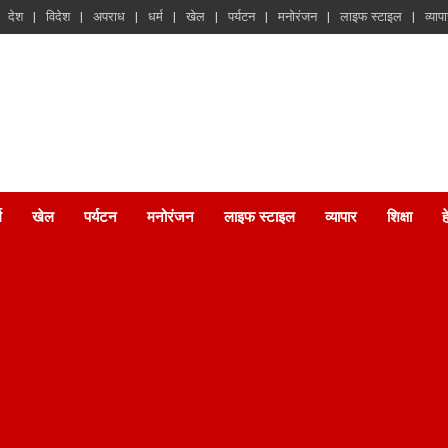
देश
विदेश
अपराध
धर्म
खेल
पर्यटन
मनोरंजन
लाइफ स्टाइल
व्याप
म
खेल
पर्यटन
मनोरंजन
लाइफ स्टाइल
व्यापार
शिक्षा
ह