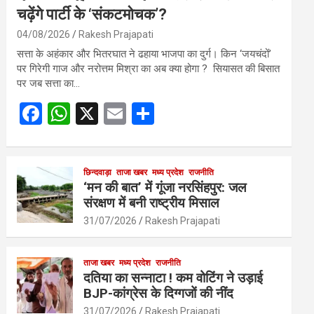
चढ़ेंगे पार्टी के ‘संकटमोचक’?
04/08/2026
Rakesh Prajapati
सत्ता के अहंकार और भितरघात ने ढहाया भाजपा का दुर्ग। किन ‘जयचंदों’
पर गिरेगी गाज और नरोत्तम मिश्रा का अब क्या होगा ? सियासत की बिसात
पर जब सत्ता का…
F
W
X
E
S
a
h
m
h
ce
at
ail
ar
b
s
छिन्दवाड़ा
ताजा खबर
मध्य प्रदेश
e
राजनीति
‘मन की बात’ में गूंजा नरसिंहपुर: जल
o
A
संरक्षण में बनी राष्ट्रीय मिसाल
o
p
31/07/2026
Rakesh Prajapati
k
p
ताजा खबर
मध्य प्रदेश
राजनीति
दतिया का सन्नाटा ! कम वोटिंग ने उड़ाई
BJP-कांग्रेस के दिग्गजों की नींद
31/07/2026
Rakesh Prajapati