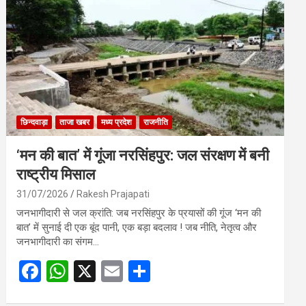
o
A
o
p
k
p
छिन्दवाड़ा
ताजा खबर
मध्य प्रदेश
राजनीति
‘मन की बात’ में गूंजा नरसिंहपुर: जल संरक्षण में बनी
राष्ट्रीय मिसाल
31/07/2026
Rakesh Prajapati
जनभागीदारी से जल क्रांति: जब नरसिंहपुर के प्रयासों की गूंज ‘मन की
बात’ में सुनाई दी एक बूंद पानी, एक बड़ा बदलाव ! जब नीति, नेतृत्व और
जनभागीदारी का संगम…
F
W
X
E
S
a
h
m
h