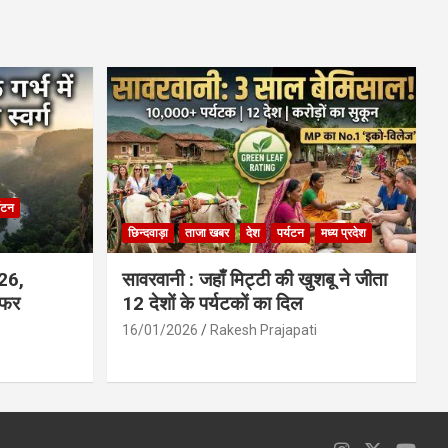
ce
at
ail
ar
b
s
e
o
A
o
p
k
p
्यटन
छिन्दवाड़ा
ताजा खबर
देश
पर्यटन
मध्य प्रदेश
026,
सावरवानी : जहाँ मिट्टी की खुशबू ने जीता
सफर
12 देशों के पर्यटकों का दिल
16/01/2026
Rakesh Prajapati