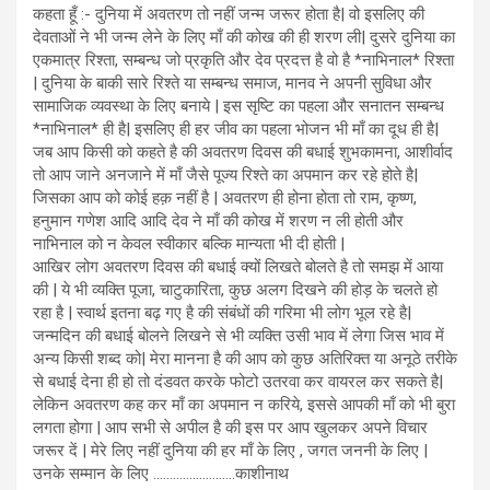
कहता हूँ :- दुनिया में अवतरण तो नहीं जन्म जरूर होता है| वो इसलिए की
देवताओं ने भी जन्म लेने के लिए माँ की कोख की ही शरण ली| दुसरे दुनिया का
एकमात्र रिश्ता, सम्बन्ध जो प्रकृति और देव प्रदत्त है वो है *नाभिनाल* रिश्ता
| दुनिया के बाकी सारे रिश्ते या सम्बन्ध समाज, मानव ने अपनी सुविधा और
सामाजिक व्यवस्था के लिए बनाये | इस सृष्टि का पहला और सनातन सम्बन्ध
*नाभिनाल* ही है| इसलिए ही हर जीव का पहला भोजन भी माँ का दूध ही है|
जब आप किसी को कहते है की अवतरण दिवस की बधाई शुभकामना, आशीर्वाद
तो आप जाने अनजाने में माँ जैसे पूज्य रिश्ते का अपमान कर रहे होते है|
जिसका आप को कोई हक़ नहीं है | अवतरण ही होना होता तो राम, कृष्ण,
हनुमान गणेश आदि आदि देव ने माँ की कोख में शरण न ली होती और
नाभिनाल को न केवल स्वीकार बल्कि मान्यता भी दी होती |
आखिर लोग अवतरण दिवस की बधाई क्यों लिखते बोलते है तो समझ में आया
की | ये भी व्यक्ति पूजा, चाटुकारिता, कुछ अलग दिखने की होड़ के चलते हो
रहा है | स्वार्थ इतना बढ़ गए है की संबंधों की गरिमा भी लोग भूल रहे है|
जन्मदिन की बधाई बोलने लिखने से भी व्यक्ति उसी भाव में लेगा जिस भाव में
अन्य किसी शब्द को| मेरा मानना है की आप को कुछ अतिरिक्त या अनूठे तरीके
से बधाई देना ही हो तो दंडवत करके फोटो उतरवा कर वायरल कर सकते है|
लेकिन अवतरण कह कर माँ का अपमान न करिये, इससे आपकी माँ को भी बुरा
लगता होगा | आप सभी से अपील है की इस पर आप खुलकर अपने विचार
जरूर दें | मेरे लिए नहीं दुनिया की हर माँ के लिए , जगत जननी के लिए |
उनके सम्मान के लिए …………………….काशीनाथ