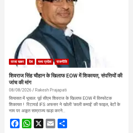
ताजा खबर
देश
मध्य प्रदेश
राजनीति
शिवराज सिंह चौहान के खिलाफ EOW में शिकायत, संपत्तियों की
जांच की मांग
08/08/2026
Rakesh Prajapati
सियासत में भूचाल: पूर्व सीएम शिवराज के खिलाफ EOW में विस्फोटक
शिकायत ! रिटायर्ड IFS अफसर ने खोली ‘काली कमाई’ की फाइल, बेटों के
नाम पर अकूत साम्राज्य खड़ा करने…
F
W
X
E
S
a
h
m
h