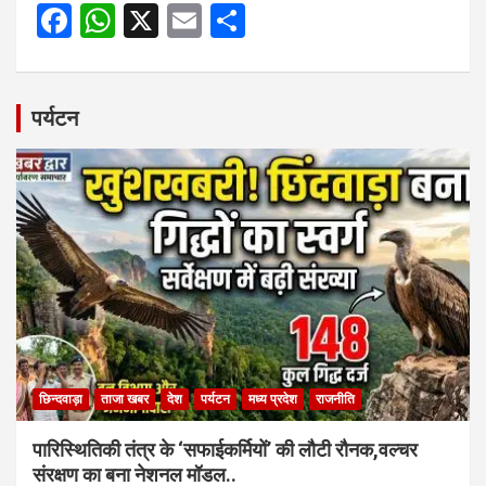
F
W
X
E
S
a
h
m
h
ce
at
ail
ar
b
s
e
पर्यटन
o
A
o
p
k
p
छिन्दवाड़ा
ताजा खबर
देश
पर्यटन
मध्य प्रदेश
राजनीति
पारिस्थितिकी तंत्र के ‘सफाईकर्मियों’ की लौटी रौनक,वल्चर
संरक्षण का बना नेशनल मॉडल..