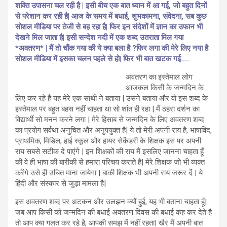
शक्ति उपासना चल रही है | इसी बीच एक बात ध्यान में आ गई, जो बहुत दिनों
से परेशान कर रही है| आज के समय में बधाई, शुभकामना, संवेदना, सब कुछ
सोशल मीडिया पर तेजी से बह रहा है| फिर इन संदेशों में ज्ञान का उफान भी
देखने मिल जाता है| इसी सन्देश नदी में एक शब्द उतराता मिल गया
*अवतरण* | मैं तो चौंक गया की ये क्या बला है ?
फिर लगा की मेरे लिए नया है
सोशल मीडिया में इसका चलन पहले से हो| फिर भी बात खटक गई….
अवतरण का इस्तेमाल लोग
आजकल किसी के जन्मदिन के
लिए कर रहे हैं यह मेरे एक साथी ने बताया | उसने बताया और वो इस शब्द के
इस्तेमाल पर बहुत बहस नहीं चाहता था सो शांत ही रहा | मैं ठहरा दर्शन का
विद्यार्थी सो मनन करने लगा | मेरे हिसाब से जन्मदिन के लिए अवतरण शब्द
का प्रयोग सर्वथा अनुचित और अनुपयुक्त है| ये तो मेरी अपनी राय है, भाषाविद,
प्राथमिक, मिडिल, हाई स्कूल और हायर सेकेंडरी के शिक्षक इस पर अपनी
राय सबसे सटीक दे पाएंगे | इन शिक्षकों की राय मैं इसलिए जानना चाहता हूँ
की वे ही भाषा की बारीकी से हमारा परिचय कराते है| मेरे शिक्षक जो भी व्यक्त
करेंगे उसे ही उचित माना जायेगा | बाकी शिक्षक भी अपनी राय जरूर दें | ये
हिंदी और संस्कार से जुड़ा मामला है|
इस अवतरण शब्द पर अटकन और उलझन क्यों हुई, यह भी बताना चाहता हूँ|
जब आप किसी को जन्मदिन की बधाई अवतरण दिवस की बधाई कह कर देते है
तो आप क्या गलत कर रहे है, आपकी समझ में नहीं रहता| खैर मैं अपनी बात