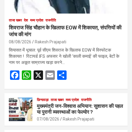
ताजा खबर
देश
मध्य प्रदेश
राजनीति
शिवराज सिंह चौहान के खिलाफ EOW में शिकायत, संपत्तियों की
जांच की मांग
08/08/2026
Rakesh Prajapati
सियासत में भूचाल: पूर्व सीएम शिवराज के खिलाफ EOW में विस्फोटक
शिकायत ! रिटायर्ड IFS अफसर ने खोली ‘काली कमाई’ की फाइल, बेटों के
नाम पर अकूत साम्राज्य खड़ा करने…
F
W
X
E
S
a
h
m
h
ce
at
ail
ar
b
s
छिन्दवाड़ा
ताजा खबर
मध्य प्रदेश
e
राजनीति
मुख्यमंत्री जन-विश्वास अभियान: सुशासन की पहल
o
A
या पुरानी व्यवस्थाओं का फेल्योर ?
o
p
07/08/2026
Rakesh Prajapati
k
p