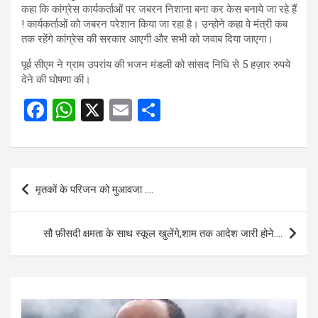
कहा कि कांग्रेस कार्यकर्ताओं पर जबरन निशाना बना कर केस बनाये जा रहे हैं
! कार्यकर्ताओं को जबरन परेशान किया जा रहा है। उन्होने कहा वे मंत्री कब
तक रहेंगे कांग्रेस की सरकार आएगी और सभी को जवाब दिया जाएगा।
पूर्व सीएम ने ग्राम उपरांय की भजन मंडली को सांसद निधि से 5 हज़ार रुपये
देने की घोषणा की।
F
W
X
E
S
a
h
m
h
ce
at
ail
ar
b
s
e
Post
मृतकों के परिजन को मुआवजा ….
o
A
navigation
o
p
सौ फ़ीसदी क्षमता के साथ स्कूल खुलेंगे,शाम तक आदेश जारी होने….
k
p