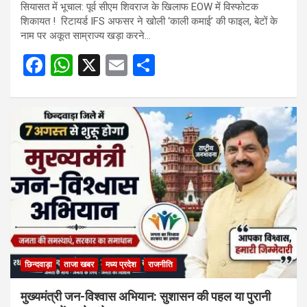
सियासत में भूचाल: पूर्व सीएम शिवराज के खिलाफ EOW में विस्फोटक
शिकायत ! रिटायर्ड IFS अफसर ने खोली ‘काली कमाई’ की फाइल, बेटों के
नाम पर अकूत साम्राज्य खड़ा करने…
F
W
X
E
S
a
h
m
h
ce
at
ail
ar
b
s
e
o
A
o
p
k
p
छिन्दवाड़ा
ताजा खबर
मध्य प्रदेश
राजनीति
मुख्यमंत्री जन-विश्वास अभियान: सुशासन की पहल या पुरानी