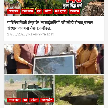
छिन्दवाड़ा
ताजा खबर
देश
पर्यटन
मध्य प्रदेश
राजनीति
पारिस्थितिकी तंत्र के ‘सफाईकर्मियों’ की लौटी रौनक,वल्चर
संरक्षण का बना नेशनल मॉडल..
27/05/2026
Rakesh Prajapati
ताजा खबर
देश
पर्यटन
मध्य प्रदेश