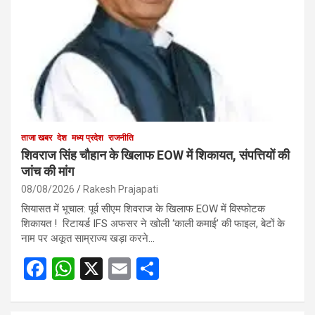
ताजा खबर
देश
मध्य प्रदेश
राजनीति
शिवराज सिंह चौहान के खिलाफ EOW में शिकायत, संपत्तियों की
जांच की मांग
08/08/2026
Rakesh Prajapati
सियासत में भूचाल: पूर्व सीएम शिवराज के खिलाफ EOW में विस्फोटक
शिकायत ! रिटायर्ड IFS अफसर ने खोली ‘काली कमाई’ की फाइल, बेटों के
नाम पर अकूत साम्राज्य खड़ा करने…
F
W
X
E
S
a
h
m
h
ce
at
ail
ar