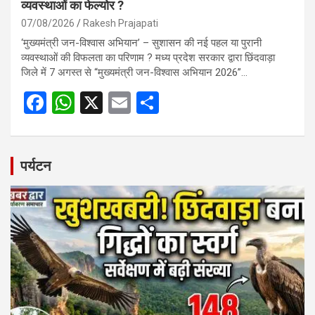
व्यवस्थाओं का फेल्योर ?
07/08/2026
Rakesh Prajapati
‘मुख्यमंत्री जन-विश्वास अभियान’ – सुशासन की नई पहल या पुरानी
व्यवस्थाओं की विफलता का परिणाम ? मध्य प्रदेश सरकार द्वारा छिंदवाड़ा
जिले में 7 अगस्त से “मुख्यमंत्री जन-विश्वास अभियान 2026”…
F
W
X
E
S
a
h
m
h
ce
at
ail
ar
b
s
e
पर्यटन
o
A
o
p
k
p