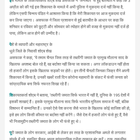
इ
स मामले के शिकायतकर्ता शोएब शेख असफाक ने ‘जनज्वार’ से हुई बातचीत में कहा कि 3
अप्रैल को की गई इस शिकायत के मामले में अभी पुलिस ने मुकदमा दर्ज नहीं किया है,
लेकिन एसपी चिन्मय पंडित ने आश्वस्त किया है कि मेरी शिकायत पर आज मुकदमा दर्ज
कर लिया जाएगा। असफाक ने जिला प्रशासन से हुई बातचीत के आधार पर कहा कि
शनिवार व रविवार को छुट्टी और सोमवार को त्योहार होने की वजह से मुकदमा नहीं दर्ज हो
पाया, लेकिन आज होने की उम्मीद है।
पे
शे से व्यापारी और महाराष्ट्र के
धुले जिले के निवासी शोएब शेख
असफाक ने कहा, ‘ये तमाम चैनल जिस तरह से तब्लीगी जमात के प्रमुख मौलाना साद के
खिलाफ अपशब्द बोल रहे हैं, वह बर्दाश्त नहीं किया जा सकता। अगर लॉकडाउन नहीं होता
तो हजारों लोग इसके खिलाफ सड़कों पर होते। इन तीनों चैनलों जिनका जिक्र मैंने अपनी
शिकायत में किया है, उनकी ​खबरें रातों दिन कोरोना महामारी के संकट में फंसी जनता को
सांप्रदायिक बना सिर्फ नफरत सिखा रहे हैं।
शि
कायतकर्ता शोएब ने बताया, ‘​​तब्लीगी जमात सिर्फ भारत में नहीं है, दुनिया के 195 देशों में
इसकी शाखाएं हैं। इसके प्रमुख मौलाना साद सिर्फ भारतीय मुस्लिम समाज में नहीं, बल्कि
विश्वभर में सम्मानित हैं। उनको ऐसे पेश करना जैसे भारत के खिलाफ कोई साजिश की हो,
इसे हम लोग किसी कीमत पर बर्दाश्त नहीं करेंगे। जैसे देश में हजारों लोग फंसे हुए हैं, वैसे
भी निजामुद्दीन तब्लीगी जमात के लोग भी फंसे हुए थे।
पू
री जमात के लोग सरकार, आईबी से लेकर हर तरह के प्रशासनिक अमले से लगातार
संपर्क में रहे, इसलिए चैनल अपना सांप्रदायिक एजेंडा तत्काल बंद करें। दुख, तकलीफ