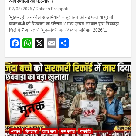
व्यवस्थाओं का फेल्योर ?
07/08/2026
Rakesh Prajapati
‘मुख्यमंत्री जन-विश्वास अभियान’ – सुशासन की नई पहल या पुरानी
व्यवस्थाओं की विफलता का परिणाम ? मध्य प्रदेश सरकार द्वारा छिंदवाड़ा
जिले में 7 अगस्त से “मुख्यमंत्री जन-विश्वास अभियान 2026”…
F
W
X
E
S
a
h
m
h
ce
at
ail
ar
b
s
e
o
A
o
p
k
p
अपराध
छिन्दवाड़ा
ताजा खबर
मध्य प्रदेश
राजनीति