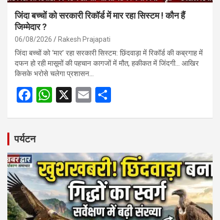
जिंदा बच्चों को सरकारी रिकॉर्ड में मार रहा सिस्टम ! कौन हैं
जिम्मेदार ?
06/08/2026
Rakesh Prajapati
जिंदा बच्चों को ‘मार’ रहा सरकारी सिस्टम: छिंदवाड़ा में रिकॉर्ड की कब्रगाह में
दफन हो रही मासूमों की पहचान कागजों में मौत, हकीकत में जिंदगी… आखिर
किसके भरोसे चलेगा प्रशासन…
F
W
X
E
S
a
h
m
h
ce
at
ail
ar
b
s
e
पर्यटन
o
A
o
p
k
p