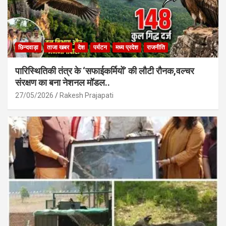
छिन्दवाड़ा
ताजा खबर
देश
पर्यटन
मध्य प्रदेश
राजनीति
पारिस्थितिकी तंत्र के ‘सफाईकर्मियों’ की लौटी रौनक,वल्चर
संरक्षण का बना नेशनल मॉडल..
27/05/2026
Rakesh Prajapati