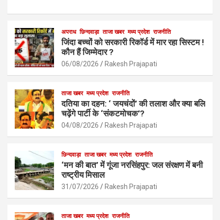
a
h
m
h
ce
at
ail
ar
b
s
अपराध
छिन्दवाड़ा
ताजा खबर
e
मध्य प्रदेश
राजनीति
जिंदा बच्चों को सरकारी रिकॉर्ड में मार रहा सिस्टम !
o
A
कौन हैं जिम्मेदार ?
o
p
06/08/2026
Rakesh Prajapati
k
p
ताजा खबर
मध्य प्रदेश
राजनीति
दतिया का दहन: ‘ जयचंदों’ की तलाश और क्या बलि
चढ़ेंगे पार्टी के ‘संकटमोचक’?
04/08/2026
Rakesh Prajapati
छिन्दवाड़ा
ताजा खबर
मध्य प्रदेश
राजनीति
‘मन की बात’ में गूंजा नरसिंहपुर: जल संरक्षण में बनी
राष्ट्रीय मिसाल
31/07/2026
Rakesh Prajapati
ताजा खबर
मध्य प्रदेश
राजनीति