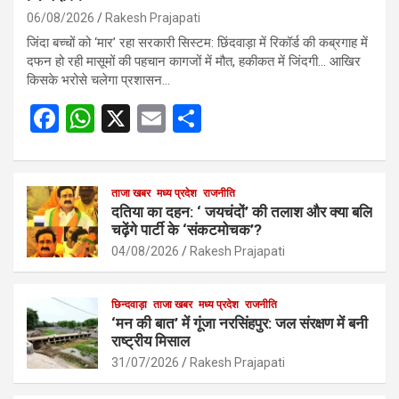
06/08/2026
Rakesh Prajapati
जिंदा बच्चों को ‘मार’ रहा सरकारी सिस्टम: छिंदवाड़ा में रिकॉर्ड की कब्रगाह में
दफन हो रही मासूमों की पहचान कागजों में मौत, हकीकत में जिंदगी… आखिर
किसके भरोसे चलेगा प्रशासन…
F
W
X
E
S
a
h
m
h
ce
at
ail
ar
b
s
ताजा खबर
मध्य प्रदेश
e
राजनीति
दतिया का दहन: ‘ जयचंदों’ की तलाश और क्या बलि
o
A
चढ़ेंगे पार्टी के ‘संकटमोचक’?
o
p
04/08/2026
Rakesh Prajapati
k
p
छिन्दवाड़ा
ताजा खबर
मध्य प्रदेश
राजनीति
‘मन की बात’ में गूंजा नरसिंहपुर: जल संरक्षण में बनी
राष्ट्रीय मिसाल
31/07/2026
Rakesh Prajapati