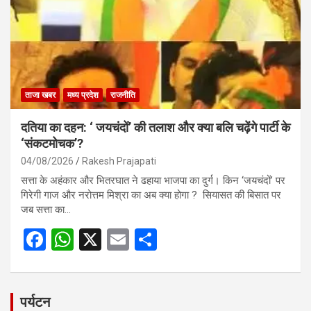
o
p
k
p
ताजा खबर
मध्य प्रदेश
राजनीति
दतिया का दहन: ‘ जयचंदों’ की तलाश और क्या बलि चढ़ेंगे पार्टी के
‘संकटमोचक’?
04/08/2026
Rakesh Prajapati
सत्ता के अहंकार और भितरघात ने ढहाया भाजपा का दुर्ग। किन ‘जयचंदों’ पर
गिरेगी गाज और नरोत्तम मिश्रा का अब क्या होगा ? सियासत की बिसात पर
जब सत्ता का…
F
W
X
E
S
a
h
m
h
ce
at
ail
ar
b
s
e
पर्यटन