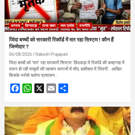
अपराध
छिन्दवाड़ा
ताजा खबर
मध्य प्रदेश
राजनीति
जिंदा बच्चों को सरकारी रिकॉर्ड में मार रहा सिस्टम ! कौन हैं
जिम्मेदार ?
06/08/2026
Rakesh Prajapati
जिंदा बच्चों को ‘मार’ रहा सरकारी सिस्टम: छिंदवाड़ा में रिकॉर्ड की कब्रगाह में
दफन हो रही मासूमों की पहचान कागजों में मौत, हकीकत में जिंदगी… आखिर
किसके भरोसे चलेगा प्रशासन…
F
W
X
E
S
a
h
m
h
ce
at
ail
ar
b
s
e
o
A