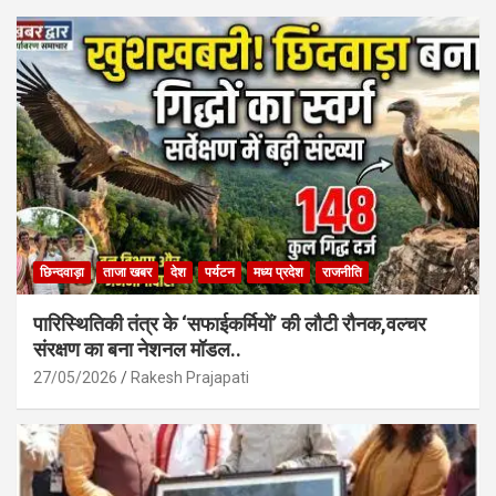
o
A
o
p
k
p
छिन्दवाड़ा
ताजा खबर
देश
पर्यटन
मध्य प्रदेश
राजनीति
पारिस्थितिकी तंत्र के ‘सफाईकर्मियों’ की लौटी रौनक,वल्चर
संरक्षण का बना नेशनल मॉडल..
27/05/2026
Rakesh Prajapati