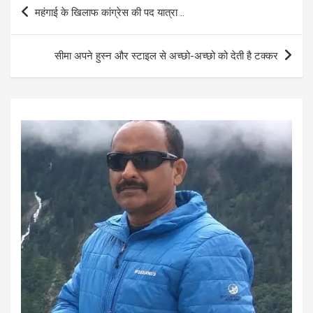
b
s
e
Post
महंगाई के खिलाफ कांग्रेस की पद यात्रा ..
o
A
navigation
o
p
सीमा अपने हुस्न और स्टाइल से अच्छो-अच्छो को देती है टक्कर
k
p