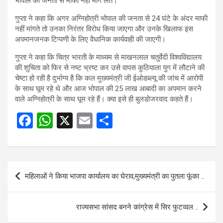
भोपाल की जनता से माफी नहीं मांग लेते।
गुप्ता ने कहा कि अगर अग्निहोत्री भोपाल की जनता से 24 घंटे के अंदर माफी
नहीं मांगते तो उनका निरंतर विरोध किया जाएगा और उनके खिलाफ इस
अपमानजनक टिप्पणी के लिए वैधानिक कार्यवाही की जाएगी।
गुप्ता ने कहा कि चित्र भारती के माध्यम से माखनलाल चतुर्वेदी विश्वविद्यालय
की शुचिता को फिर से नष्ट भ्रष्ट कर उसे वापस कुठियाला युग में लौटाने की
चेष्टा हो रही है दुर्भाग्य है कि कल मुख्यमंत्री जी ईओडब्ल्यू की जांच में आरोपी
के साथ घूम रहे थे और आज भोपाल की 25 लाख आबादी का अपमान करने
वाले अग्निहोत्री के साथ घूम रहे हैं। क्या इसे ही बुलडोजरवाद कहते हैं।
F
W
X
E
S
a
h
m
h
ce
at
ail
ar
b
s
e
Post
महिलाओं ने किया भाजपा कार्यालय का घेराव,मुख्यमंत्री का पुतला फूंका ..
o
A
navigation
o
p
राज्यसभा सांसद बनने कांग्रेस में सिर फुटव्वल ..
k
p