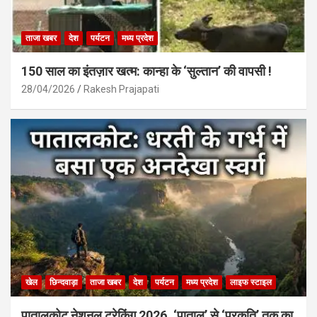
ताजा खबर
देश
पर्यटन
मध्य प्रदेश
150 साल का इंतज़ार खत्म: कान्हा के ‘सुल्तान’ की वापसी !
28/04/2026
Rakesh Prajapati
खेल
छिन्दवाड़ा
ताजा खबर
देश
पर्यटन
मध्य प्रदेश
लाइफ स्टाइल
पातालकोट नेशनल ट्रेकिंग 2026, ‘पाताल’ से ‘प्रकृति’ तक का