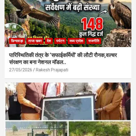
छिन्दवाड़ा
ताजा खबर
देश
पर्यटन
मध्य प्रदेश
राजनीति
पारिस्थितिकी तंत्र के ‘सफाईकर्मियों’ की लौटी रौनक,वल्चर
संरक्षण का बना नेशनल मॉडल..
27/05/2026
Rakesh Prajapati