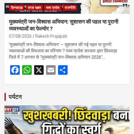
छिन्दवाड़ा
ताजा खबर
मध्य प्रदेश
राजनीति
मुख्यमंत्री जन-विश्वास अभियान: सुशासन की पहल या पुरानी
व्यवस्थाओं का फेल्योर ?
07/08/2026
Rakesh Prajapati
‘मुख्यमंत्री जन-विश्वास अभियान’ – सुशासन की नई पहल या पुरानी
व्यवस्थाओं की विफलता का परिणाम ? मध्य प्रदेश सरकार द्वारा छिंदवाड़ा
जिले में 7 अगस्त से “मुख्यमंत्री जन-विश्वास अभियान 2026”…
F
W
X
E
S
a
h
m
h
ce
at
ail
ar
b
s
e
पर्यटन
o
A
o
p
k
p