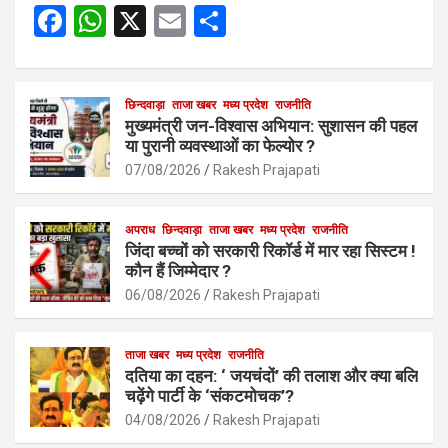
F
W
X
E
S
a
h
m
h
ce
at
ail
ar
b
s
छिन्दवाड़ा
ताजा खबर
मध्य प्रदेश
e
राजनीति
मुख्यमंत्री जन-विश्वास अभियान: सुशासन की पहल
o
A
या पुरानी व्यवस्थाओं का फेल्योर ?
o
p
07/08/2026
Rakesh Prajapati
k
p
अपराध
छिन्दवाड़ा
ताजा खबर
मध्य प्रदेश
राजनीति
जिंदा बच्चों को सरकारी रिकॉर्ड में मार रहा सिस्टम !
कौन हैं जिम्मेदार ?
06/08/2026
Rakesh Prajapati
ताजा खबर
मध्य प्रदेश
राजनीति
दतिया का दहन: ‘ जयचंदों’ की तलाश और क्या बलि
चढ़ेंगे पार्टी के ‘संकटमोचक’?
04/08/2026
Rakesh Prajapati