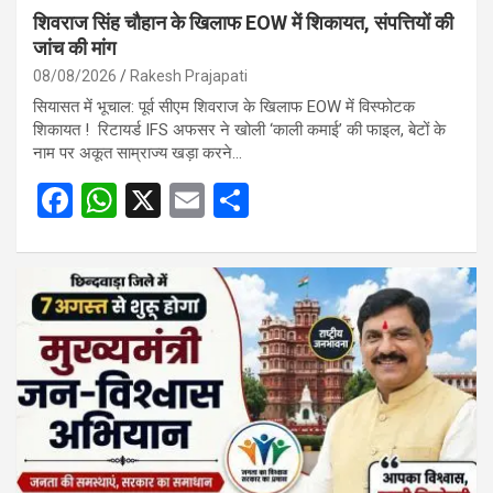
शिवराज सिंह चौहान के खिलाफ EOW में शिकायत, संपत्तियों की
जांच की मांग
08/08/2026
Rakesh Prajapati
सियासत में भूचाल: पूर्व सीएम शिवराज के खिलाफ EOW में विस्फोटक
शिकायत ! रिटायर्ड IFS अफसर ने खोली ‘काली कमाई’ की फाइल, बेटों के
नाम पर अकूत साम्राज्य खड़ा करने…
F
W
X
E
S
a
h
m
h
ce
at
ail
ar
b
s
e
o
A
o
p
k
p