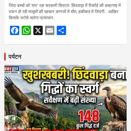
जिंदा बच्चों को ‘मार’ रहा सरकारी सिस्टम: छिंदवाड़ा में रिकॉर्ड की कब्रगाह में
दफन हो रही मासूमों की पहचान कागजों में मौत, हकीकत में जिंदगी… आखिर
किसके भरोसे चलेगा प्रशासन…
F
W
X
E
S
a
h
m
h
ce
at
ail
ar
b
s
e
पर्यटन
o
A
o
p
k
p