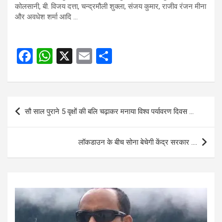
कोलसानी, बी. विजय दत्ता, चन्द्रमौली शुक्ला, संजय कुमार, राजीव रंजन मीना
और अवधेश शर्मा आदि …
F
W
X
E
S
a
h
m
h
ce
at
ail
ar
b
s
e
Post
सौ साल पुराने 5 वृक्षों की बलि चढ़ाकर मनाया विश्व पर्यावरण दिवस …
o
A
navigation
o
p
लॉकडाउन के बीच सोना बेचेगी केंद्र सरकार ….
k
p