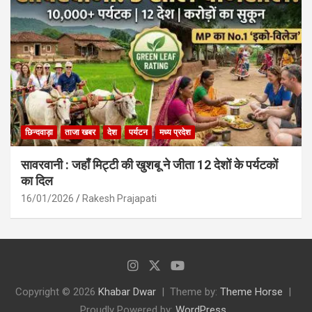
छिन्दवाड़ा
ताजा खबर
देश
पर्यटन
मध्य प्रदेश
सावरवानी : जहाँ मिट्टी की खुशबू ने जीता 12 देशों के पर्यटकों
का दिल
16/01/2026
Rakesh Prajapati
Copyright © 2026
Khabar Dwar
Theme by:
Theme Horse
Proudly Powered by:
WordPress