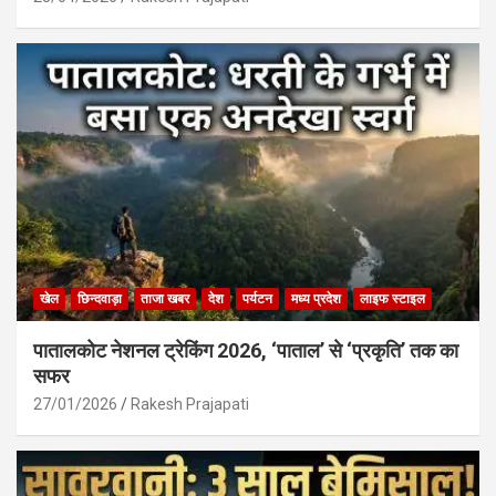
खेल
छिन्दवाड़ा
ताजा खबर
देश
पर्यटन
मध्य प्रदेश
लाइफ स्टाइल
पातालकोट नेशनल ट्रेकिंग 2026, ‘पाताल’ से ‘प्रकृति’ तक का
सफर
27/01/2026
Rakesh Prajapati