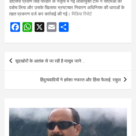
डीएसपी प्रवीण सिंह परिहार के नेतृत्व में गई लोकायुक्त टीम ने सीएमओ को
दबोच लिया और उसके खिलाफ भ्रष्टाचार निवारण अधिनियम की धाराओं के
तहत प्रकरण दर्ज कर कार्रवाई की गई।
मिडिया रिपोर्ट
F
W
X
E
S
a
h
m
h
ce
at
ail
ar
b
s
e
Post
सूदखोरों के आतंक से जा रही है मासूम जाने ..
o
A
navigation
o
p
हिंदुत्ववादियों ने हमेशा नफरत और हिंसा फैलाई :राहुल
k
p