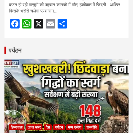
दफन हो रही मासूमों की पहचान कागजों में मौत, हकीकत में जिंदगी… आखिर
किसके भरोसे चलेगा प्रशासन…
F
W
X
E
S
a
h
m
h
ce
at
ail
ar
b
s
e
पर्यटन
o
A
o
p
k
p
छिन्दवाड़ा
ताजा खबर
देश
पर्यटन
मध्य प्रदेश
राजनीति