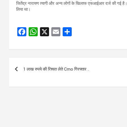
जितेंद्र नारायण त्यागी और अन्य लोगों के खिलाफ एफआईआर दर्ज की गई है। 
लिया था।
F
W
X
E
S
a
h
m
h
ce
at
ail
ar
b
s
e
Post
o
A
1 लाख रुपये की रिश्वत लेते Cmo गिरफ्तार ..
navigation
o
p
k
p