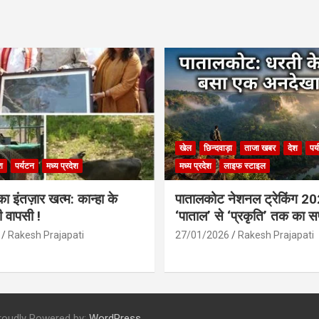
खेल
छिन्दवाड़ा
ताजा खबर
देश
पर
श
पर्यटन
मध्य प्रदेश
मध्य प्रदेश
लाइफ स्टाइल
 इंतज़ार खत्म: कान्हा के
पातालकोट नेशनल ट्रेकिंग 2
ी वापसी !
‘पाताल’ से ‘प्रकृति’ तक का 
Rakesh Prajapati
27/01/2026
Rakesh Prajapati
roudly Powered by:
WordPress