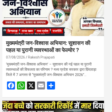
छिन्दवाड़ा
ताजा खबर
मध्य प्रदेश
राजनीति
मुख्यमंत्री जन-विश्वास अभियान: सुशासन की
पहल या पुरानी व्यवस्थाओं का फेल्योर ?
07/08/2026
Rakesh Prajapati
‘मुख्यमंत्री जन-विश्वास अभियान’ – सुशासन की नई पहल या पुरानी
व्यवस्थाओं की विफलता का परिणाम ? मध्य प्रदेश सरकार द्वारा छिंदवाड़ा
जिले में 7 अगस्त से “मुख्यमंत्री जन-विश्वास अभियान 2026”…
F
W
X
E
S
a
h
m
h
ce
at
ail
ar
b
s
e