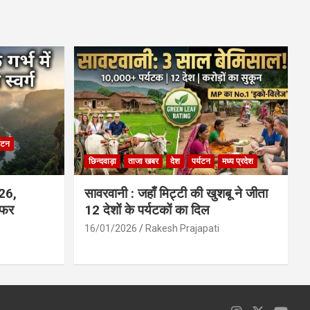
ce
at
ail
ar
b
s
e
o
A
o
p
k
p
्यटन
छिन्दवाड़ा
ताजा खबर
देश
पर्यटन
मध्य प्रदेश
026,
सावरवानी : जहाँ मिट्टी की खुशबू ने जीता
सफर
12 देशों के पर्यटकों का दिल
16/01/2026
Rakesh Prajapati