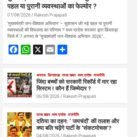
पहल या पुरानी व्यवस्थाओं का फेल्योर ?
07/08/2026
Rakesh Prajapati
‘मुख्यमंत्री जन-विश्वास अभियान’ – सुशासन की नई पहल या पुरानी
व्यवस्थाओं की विफलता का परिणाम ? मध्य प्रदेश सरकार द्वारा छिंदवाड़ा
जिले में 7 अगस्त से “मुख्यमंत्री जन-विश्वास अभियान 2026”…
F
W
X
E
S
a
h
m
h
ce
at
ail
ar
b
s
अपराध
छिन्दवाड़ा
ताजा खबर
e
मध्य प्रदेश
राजनीति
जिंदा बच्चों को सरकारी रिकॉर्ड में मार रहा
o
A
सिस्टम ! कौन हैं जिम्मेदार ?
o
p
06/08/2026
Rakesh Prajapati
k
p
ताजा खबर
मध्य प्रदेश
राजनीति
दतिया का दहन: ‘ जयचंदों’ की तलाश और
क्या बलि चढ़ेंगे पार्टी के ‘संकटमोचक’?
04/08/2026
Rakesh Prajapati