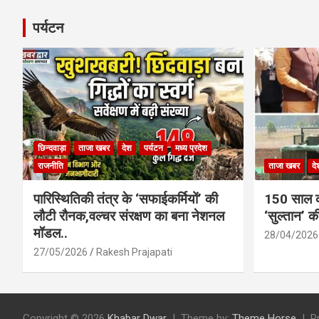
पर्यटन
छिन्दवाड़ा
ताजा खबर
देश
पर्यटन
मध्य प्रदेश
राजनीति
ताजा खबर
दे
पारिस्थितिकी तंत्र के ‘सफाईकर्मियों’ की
150 साल का
लौटी रौनक,वल्चर संरक्षण का बना नेशनल
‘सुल्तान’ क
मॉडल..
28/04/2026
27/05/2026
Rakesh Prajapati
Copyright © 2026
Khabar Dwar
Theme by:
Theme Horse
P