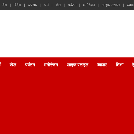
देश
विदेश
अपराध
धर्म
खेल
पर्यटन
मनोरंजन
लाइफ स्टाइल
व्याप
म
खेल
पर्यटन
मनोरंजन
लाइफ स्टाइल
व्यापार
शिक्षा
ह