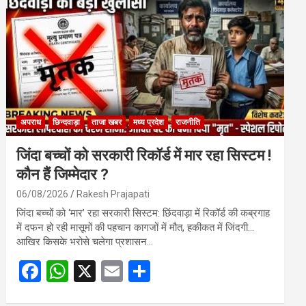
o
A
o
p
k
p
अपराध
छिन्दवाड़ा
ताजा खबर
मध्य प्रदेश
राजनीति
जिंदा बच्चों को सरकारी रिकॉर्ड में मार रहा सिस्टम !
कौन हैं जिम्मेदार ?
06/08/2026
Rakesh Prajapati
जिंदा बच्चों को ‘मार’ रहा सरकारी सिस्टम: छिंदवाड़ा में रिकॉर्ड की कब्रगाह
में दफन हो रही मासूमों की पहचान कागजों में मौत, हकीकत में जिंदगी…
आखिर किसके भरोसे चलेगा प्रशासन…
F
W
X
E
S
a
h
m
h