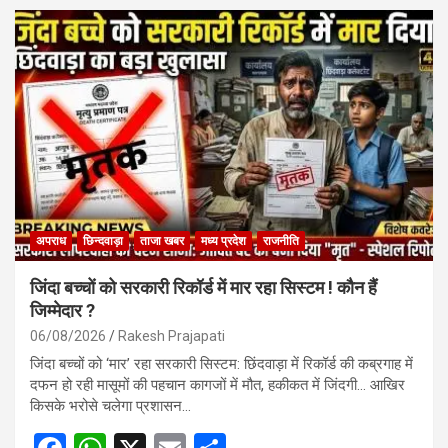
ce
at
ail
ar
b
s
e
o
A
o
p
k
p
अपराध
छिन्दवाड़ा
ताजा खबर
मध्य प्रदेश
राजनीति
जिंदा बच्चों को सरकारी रिकॉर्ड में मार रहा सिस्टम ! कौन हैं
जिम्मेदार ?
06/08/2026
Rakesh Prajapati
जिंदा बच्चों को ‘मार’ रहा सरकारी सिस्टम: छिंदवाड़ा में रिकॉर्ड की कब्रगाह में
दफन हो रही मासूमों की पहचान कागजों में मौत, हकीकत में जिंदगी… आखिर
किसके भरोसे चलेगा प्रशासन…