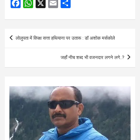
F
W
X
E
S
a
h
m
h
ce
at
ail
ar
b
s
e
Post
लोलुपता में विपक्ष सत्ता हथियाना पर उतारू : डॉ अशोक मर्सकोले
o
A
navigation
o
p
जहाँ नीच शब्द भी वजनदार लगने लगे..?
k
p