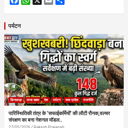
F
W
X
E
S
a
h
m
h
ce
at
ail
ar
b
s
e
पर्यटन
o
A
o
p
k
p
छिन्दवाड़ा
ताजा खबर
देश
पर्यटन
मध्य प्रदेश
राजनीति
पारिस्थितिकी तंत्र के ‘सफाईकर्मियों’ की लौटी रौनक,वल्चर
संरक्षण का बना नेशनल मॉडल..
27/05/2026
Rakesh Prajapati