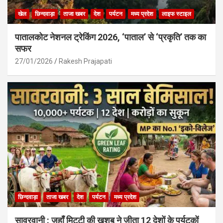
खेल
छिन्दवाड़ा
ताजा खबर
देश
पर्यटन
मध्य प्रदेश
लाइफ स्टाइल
पातालकोट नेशनल ट्रेकिंग 2026, ‘पाताल’ से ‘प्रकृति’ तक का
सफर
27/01/2026
Rakesh Prajapati
छिन्दवाड़ा
ताजा खबर
देश
पर्यटन
मध्य प्रदेश
सावरवानी : जहाँ मिट्टी की खुशबू ने जीता 12 देशों के पर्यटकों