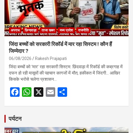
k
p
अपराध
छिन्दवाड़ा
ताजा खबर
मध्य प्रदेश
राजनीति
जिंदा बच्चों को सरकारी रिकॉर्ड में मार रहा सिस्टम ! कौन हैं
जिम्मेदार ?
06/08/2026
Rakesh Prajapati
जिंदा बच्चों को ‘मार’ रहा सरकारी सिस्टम: छिंदवाड़ा में रिकॉर्ड की कब्रगाह में
दफन हो रही मासूमों की पहचान कागजों में मौत, हकीकत में जिंदगी… आखिर
किसके भरोसे चलेगा प्रशासन…
F
W
X
E
S
a
h
m
h
ce
at
ail
ar
b
s
e
पर्यटन
o
A