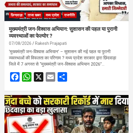
छिन्दवाड़ा
ताजा खबर
मध्य प्रदेश
राजनीति
मुख्यमंत्री जन-विश्वास अभियान: सुशासन की पहल या पुरानी
व्यवस्थाओं का फेल्योर ?
07/08/2026
Rakesh Prajapati
‘मुख्यमंत्री जन-विश्वास अभियान’ – सुशासन की नई पहल या पुरानी
व्यवस्थाओं की विफलता का परिणाम ? मध्य प्रदेश सरकार द्वारा छिंदवाड़ा
जिले में 7 अगस्त से “मुख्यमंत्री जन-विश्वास अभियान 2026”…
F
W
X
E
S
a
h
m
h
ce
at
ail
ar
b
s
e
o
A
o
p