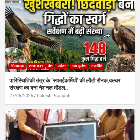
o
p
k
p
छिन्दवाड़ा
ताजा खबर
देश
पर्यटन
मध्य प्रदेश
राजनीति
पारिस्थितिकी तंत्र के ‘सफाईकर्मियों’ की लौटी रौनक,वल्चर
संरक्षण का बना नेशनल मॉडल..
27/05/2026
Rakesh Prajapati