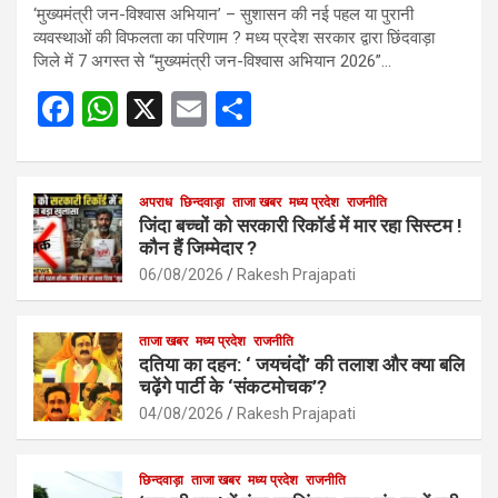
‘मुख्यमंत्री जन-विश्वास अभियान’ – सुशासन की नई पहल या पुरानी
व्यवस्थाओं की विफलता का परिणाम ? मध्य प्रदेश सरकार द्वारा छिंदवाड़ा
जिले में 7 अगस्त से “मुख्यमंत्री जन-विश्वास अभियान 2026”…
F
W
X
E
S
a
h
m
h
ce
at
ail
ar
b
s
अपराध
छिन्दवाड़ा
ताजा खबर
e
मध्य प्रदेश
राजनीति
जिंदा बच्चों को सरकारी रिकॉर्ड में मार रहा सिस्टम !
o
A
कौन हैं जिम्मेदार ?
o
p
06/08/2026
Rakesh Prajapati
k
p
ताजा खबर
मध्य प्रदेश
राजनीति
दतिया का दहन: ‘ जयचंदों’ की तलाश और क्या बलि
चढ़ेंगे पार्टी के ‘संकटमोचक’?
04/08/2026
Rakesh Prajapati
छिन्दवाड़ा
ताजा खबर
मध्य प्रदेश
राजनीति