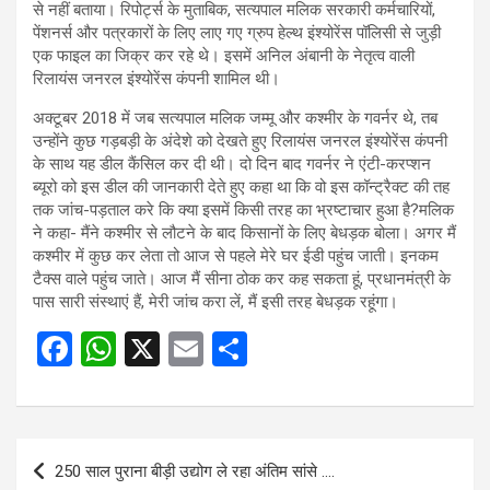
से नहीं बताया। रिपोर्ट्स के मुताबिक, सत्यपाल मलिक सरकारी कर्मचारियों,
पेंशनर्स और पत्रकारों के लिए लाए गए ग्रुप हेल्थ इंश्योरेंस पॉलिसी से जुड़ी
एक फाइल का जिक्र कर रहे थे। इसमें अनिल अंबानी के नेतृत्व वाली
रिलायंस जनरल इंश्योरेंस कंपनी शामिल थी।
अक्टूबर 2018 में जब सत्यपाल मलिक जम्मू और कश्मीर के गवर्नर थे, तब
उन्होंने कुछ गड़बड़ी के अंदेशे को देखते हुए रिलायंस जनरल इंश्योरेंस कंपनी
के साथ यह डील कैंसिल कर दी थी। दो दिन बाद गवर्नर ने एंटी-करप्शन
ब्यूरो को इस डील की जानकारी देते हुए कहा था कि वो इस कॉन्ट्रैक्ट की तह
तक जांच-पड़ताल करे कि क्या इसमें किसी तरह का भ्रष्टाचार हुआ है?मलिक
ने कहा- मैंने कश्मीर से लौटने के बाद किसानों के लिए बेधड़क बोला। अगर मैं
कश्मीर में कुछ कर लेता तो आज से पहले मेरे घर ईडी पहुंच जाती। इनकम
टैक्स वाले पहुंच जाते। आज मैं सीना ठोक कर कह सकता हूं, प्रधानमंत्री के
पास सारी संस्थाएं हैं, मेरी जांच करा लें, मैं इसी तरह बेधड़क रहूंगा।
F
W
X
E
S
a
h
m
h
ce
at
ail
ar
b
s
e
Post
250 साल पुराना बीड़ी उद्योग ले रहा अंतिम सांसे ….
o
A
navigation