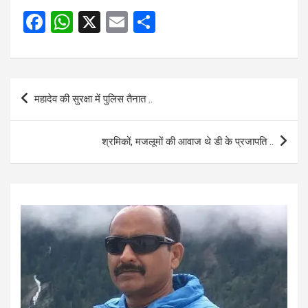
F
W
X
E
S
a
h
m
h
ce
at
ail
ar
b
s
e
Post
महादेव की सुरक्षा में पुलिस तैनात ..
o
A
navigation
o
p
श्रमिकों, मजलूमों की आवाज थे डी के प्रजापति ..
k
p