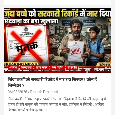
a
h
m
h
ce
at
ail
ar
b
s
e
o
A
o
p
k
p
अपराध
छिन्दवाड़ा
ताजा खबर
मध्य प्रदेश
राजनीति
जिंदा बच्चों को सरकारी रिकॉर्ड में मार रहा सिस्टम ! कौन हैं
जिम्मेदार ?
06/08/2026
Rakesh Prajapati
जिंदा बच्चों को ‘मार’ रहा सरकारी सिस्टम: छिंदवाड़ा में रिकॉर्ड की कब्रगाह में
दफन हो रही मासूमों की पहचान कागजों में मौत, हकीकत में जिंदगी… आखिर
किसके भरोसे चलेगा प्रशासन…