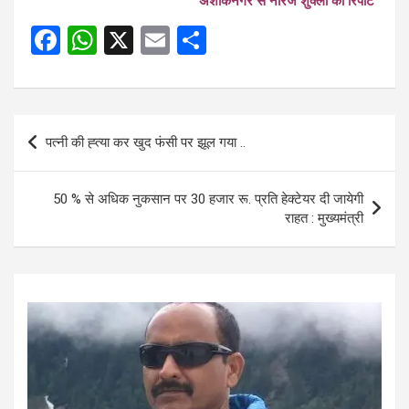
अशोकनगर से नीरज शुक्ला की रिपोर्ट
F
W
X
E
S
a
h
m
h
ce
at
ail
ar
b
s
e
Post
पत्नी की ह्त्या कर खुद फंसी पर झूल गया ..
o
A
navigation
o
p
50 % से अधिक नुकसान पर 30 हजार रू. प्रति हेक्टेयर दी जायेगी
k
p
राहत : मुख्यमंत्री