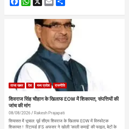
F
W
X
E
S
a
h
m
h
ce
at
ail
ar
b
s
e
o
A
o
p
k
p
ताजा खबर
देश
मध्य प्रदेश
राजनीति
शिवराज सिंह चौहान के खिलाफ EOW में शिकायत, संपत्तियों की
जांच की मांग
08/08/2026
Rakesh Prajapati
सियासत में भूचाल: पूर्व सीएम शिवराज के खिलाफ EOW में विस्फोटक
शिकायत ! रिटायर्ड IFS अफसर ने खोली ‘काली कमाई’ की फाइल, बेटों के