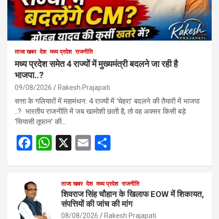
ताजा खबर
देश
मध्य प्रदेश
राजनीति
मध्य प्रदेश समेत 4 राज्यों में मुख्यमंत्री बदलने जा रही है
भाजपा..?
09/08/2026
Rakesh Prajapati
सत्ता के गलियारों में महामंथन: 4 राज्यों में ‘चेहरा’ बदलने की तैयारी में भाजपा
..? भारतीय राजनीति में जब खामोशी छाती है, तो वह अक्सर किसी बड़े
‘सियासी तूफान’ की…
F
W
X
E
S
a
h
m
h
ce
at
ail
ar
b
s
ताजा खबर
देश
मध्य प्रदेश
e
राजनीति
शिवराज सिंह चौहान के खिलाफ EOW में शिकायत,
o
A
संपत्तियों की जांच की मांग
08/08/2026
Rakesh Prajapati