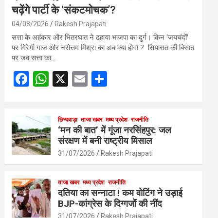
चढ़ेंगे पार्टी के ‘संकटमोचक’?
04/08/2026
Rakesh Prajapati
सत्ता के अहंकार और भितरघात ने ढहाया भाजपा का दुर्ग। किन ‘जयचंदों’
पर गिरेगी गाज और नरोत्तम मिश्रा का अब क्या होगा ? सियासत की बिसात
पर जब सत्ता का…
F
W
X
E
S
a
h
m
h
ce
at
ail
ar
b
s
छिन्दवाड़ा
ताजा खबर
मध्य प्रदेश
e
राजनीति
‘मन की बात’ में गूंजा नरसिंहपुर: जल
o
A
संरक्षण में बनी राष्ट्रीय मिसाल
o
p
31/07/2026
Rakesh Prajapati
k
p
ताजा खबर
मध्य प्रदेश
राजनीति
दतिया का सन्नाटा ! कम वोटिंग ने उड़ाई
BJP-कांग्रेस के दिग्गजों की नींद
31/07/2026
Rakesh Prajapati