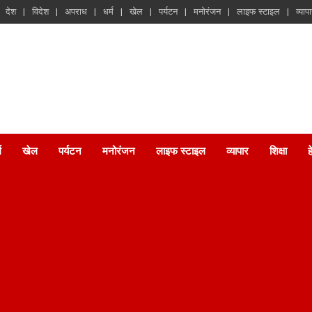
देश
विदेश
अपराध
धर्म
खेल
पर्यटन
मनोरंजन
लाइफ स्टाइल
व्याप
म
खेल
पर्यटन
मनोरंजन
लाइफ स्टाइल
व्यापार
शिक्षा
ह