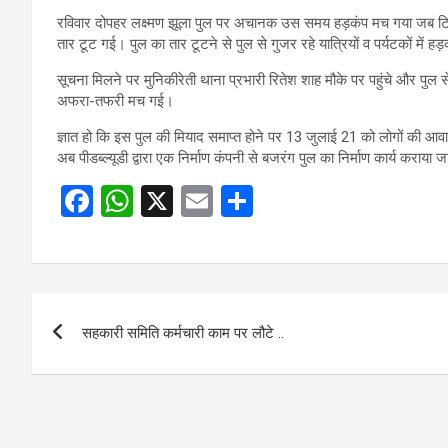
रविवार दोपहर लक्ष्मण झूला पुल पर अचानक उस समय हड़कंप मच गया जब टिहरी व
तार टूट गई। पुल का तार टूटने से पुल से गुजर रहे यात्रियों व पर्यटकों में 
सूचना मिलने पर मुनिकीरेती थाना प्रभारी रितेश शाह मौके पर पहुंचे और पुल से
अफरा-तफरी मच गई।
ज्ञात हो कि इस पुल की‌ मियाद समाप्त होने पर 13 जुलाई 21 को लोगों की आ
‌अब पीडब्ल्यूडी द्वारा एक निर्माण कंपनी से ‌बजरंग पुल का निर्माण कार्य कराया ज
F
W
X
E
S
a
h
m
h
ce
at
ail
ar
b
s
e
Post
o
A
सहकारी समिति कर्मचारी काम पर लौटे ..
navigation
o
p
k
p