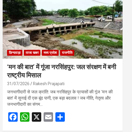
o
A
o
p
k
p
छिन्दवाड़ा
ताजा खबर
मध्य प्रदेश
राजनीति
‘मन की बात’ में गूंजा नरसिंहपुर: जल संरक्षण में बनी
राष्ट्रीय मिसाल
31/07/2026
Rakesh Prajapati
जनभागीदारी से जल क्रांति: जब नरसिंहपुर के प्रयासों की गूंज ‘मन की
बात’ में सुनाई दी एक बूंद पानी, एक बड़ा बदलाव ! जब नीति, नेतृत्व और
जनभागीदारी का संगम…
F
W
X
E
S
a
h
m
h