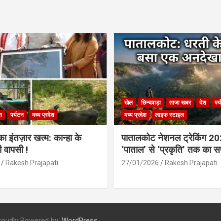
खेल
छिन्दवाड़ा
ताजा खबर
देश
पर
श
पर्यटन
मध्य प्रदेश
मध्य प्रदेश
लाइफ स्टाइल
 इंतज़ार खत्म: कान्हा के
पातालकोट नेशनल ट्रेकिंग 2
ी वापसी !
‘पाताल’ से ‘प्रकृति’ तक का 
Rakesh Prajapati
27/01/2026
Rakesh Prajapati
roudly Powered by:
WordPress