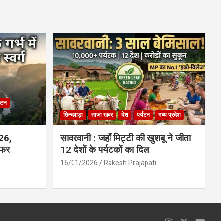
ce
at
ail
ar
b
s
e
o
A
o
p
k
p
्यटन
छिन्दवाड़ा
ताजा खबर
देश
पर्यटन
मध्य प्रदेश
026,
सावरवानी : जहाँ मिट्टी की खुशबू ने जीता
सफर
12 देशों के पर्यटकों का दिल
16/01/2026
Rakesh Prajapati