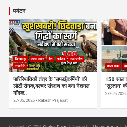
पर्यटन
छिन्दवाड़ा
ताजा खबर
देश
पर्यटन
मध्य प्रदेश
राजनीति
ताजा खबर
दे
पारिस्थितिकी तंत्र के ‘सफाईकर्मियों’ की
150 साल का
लौटी रौनक,वल्चर संरक्षण का बना नेशनल
‘सुल्तान’ क
मॉडल..
28/04/2026
27/05/2026
Rakesh Prajapati
Copyright © 2026
Khabar Dwar
Theme by:
Theme Horse
P