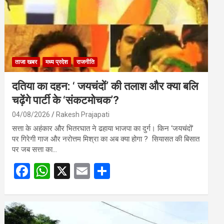
ताजा खबर
मध्य प्रदेश
राजनीति
दतिया का दहन: ‘ जयचंदों’ की तलाश और क्या बलि
चढ़ेंगे पार्टी के ‘संकटमोचक’?
04/08/2026
Rakesh Prajapati
सत्ता के अहंकार और भितरघात ने ढहाया भाजपा का दुर्ग। किन ‘जयचंदों’
पर गिरेगी गाज और नरोत्तम मिश्रा का अब क्या होगा ? सियासत की बिसात
पर जब सत्ता का…
F
W
X
E
S
a
h
m
h
ce
at
ail
ar
b
s
e