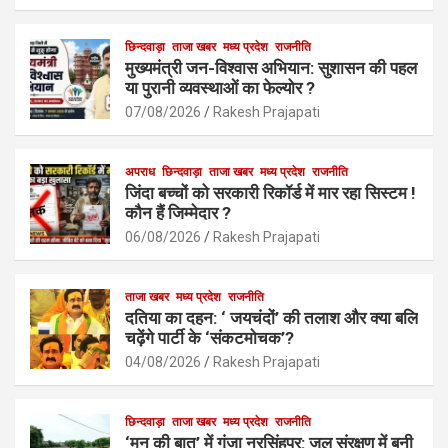
ce
at
ail
ar
b
s
छिन्दवाड़ा
ताजा खबर
मध्य प्रदेश
e
राजनीति
मुख्यमंत्री जन-विश्वास अभियान: सुशासन की पहल
o
A
या पुरानी व्यवस्थाओं का फेल्योर ?
o
p
07/08/2026
Rakesh Prajapati
k
p
अपराध
छिन्दवाड़ा
ताजा खबर
मध्य प्रदेश
राजनीति
जिंदा बच्चों को सरकारी रिकॉर्ड में मार रहा सिस्टम !
कौन हैं जिम्मेदार ?
06/08/2026
Rakesh Prajapati
ताजा खबर
मध्य प्रदेश
राजनीति
दतिया का दहन: ‘ जयचंदों’ की तलाश और क्या बलि
चढ़ेंगे पार्टी के ‘संकटमोचक’?
04/08/2026
Rakesh Prajapati
छिन्दवाड़ा
ताजा खबर
मध्य प्रदेश
राजनीति
‘मन की बात’ में गूंजा नरसिंहपुर: जल संरक्षण में बनी