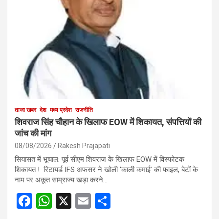
ताजा खबर
देश
मध्य प्रदेश
राजनीति
शिवराज सिंह चौहान के खिलाफ EOW में शिकायत, संपत्तियों की
जांच की मांग
08/08/2026
Rakesh Prajapati
सियासत में भूचाल: पूर्व सीएम शिवराज के खिलाफ EOW में विस्फोटक
शिकायत ! रिटायर्ड IFS अफसर ने खोली ‘काली कमाई’ की फाइल, बेटों के
नाम पर अकूत साम्राज्य खड़ा करने…
F
W
X
E
S
a
h
m
h