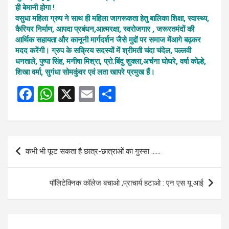
ही बेमानी होगा !
वसुधा महिला ग्रुप ने साथ ही महिला जागरूकता हेतु बालिका शिक्षा, स्वास्थ्य,
कैरियर निर्माण, आपदा प्रबंधन,आत्मरक्षा, स्वरोजगार , जरूरतमंदों की
आर्थिक सहायता और कानूनी मार्गदर्शन जैसे मुद्दों पर समाज मेंआगे बढ़कर
मदद करेंगी। ग्रुप के सक्रिय सदस्यों में श्रीमती चंदा चंदेल, पल्लवी
धनताले, पुष्पा सिंह, मनीषा मिश्रा, प्रो.बिंदु शुक्ला,अर्चना घोघरे, वर्षा कोल्हे,
शिखा वर्मा, सुगंधा सोमकुंवर एवं लता खापरे प्रमुख हैं।
F
W
X
E
S
a
h
m
h
ce
at
ail
ar
b
s
e
Post
कभी भी फूट सकता है छात्र-छात्राओं का गुस्सा ……
o
A
navigation
o
p
पॉलिटेक्निक कॉलेज बचाओ ,प्राचार्य हटाओ : एन एस यू आई
k
p