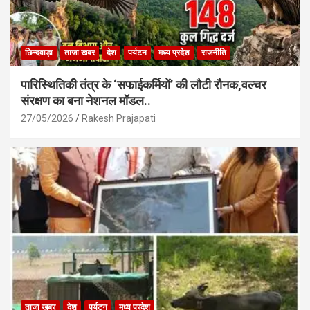
छिन्दवाड़ा
ताजा खबर
देश
पर्यटन
मध्य प्रदेश
राजनीति
पारिस्थितिकी तंत्र के ‘सफाईकर्मियों’ की लौटी रौनक,वल्चर
संरक्षण का बना नेशनल मॉडल..
27/05/2026
Rakesh Prajapati
ताजा खबर
देश
पर्यटन
मध्य प्रदेश