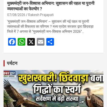
मुख्यमंत्री जन-विश्वास अभियान: सुशासन की पहल या पुरानी
व्यवस्थाओं का फेल्योर ?
07/08/2026
Rakesh Prajapati
‘मुख्यमंत्री जन-विश्वास अभियान’ – सुशासन की नई पहल या पुरानी
व्यवस्थाओं की विफलता का परिणाम ? मध्य प्रदेश सरकार द्वारा छिंदवाड़ा
जिले में 7 अगस्त से “मुख्यमंत्री जन-विश्वास अभियान 2026”…
F
W
X
E
S
a
h
m
h
ce
at
ail
ar
b
s
e
पर्यटन
o
A
o
p
k
p