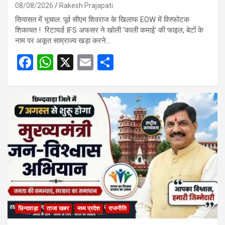
08/08/2026
Rakesh Prajapati
सियासत में भूचाल: पूर्व सीएम शिवराज के खिलाफ EOW में विस्फोटक
शिकायत ! रिटायर्ड IFS अफसर ने खोली ‘काली कमाई’ की फाइल, बेटों के
नाम पर अकूत साम्राज्य खड़ा करने…
F
W
X
E
S
a
h
m
h
ce
at
ail
ar
b
s
e
o
A
o
p
k
p
छिन्दवाड़ा
ताजा खबर
मध्य प्रदेश
राजनीति