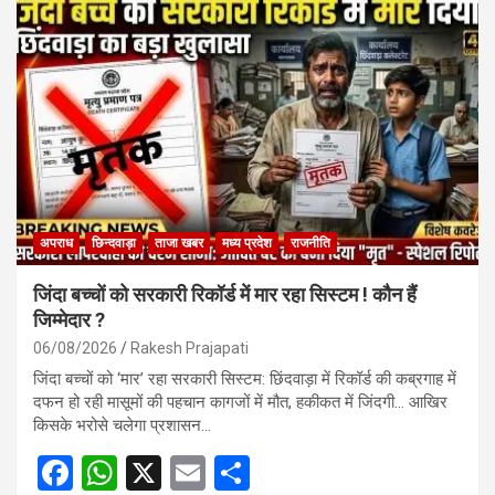
अपराध
छिन्दवाड़ा
ताजा खबर
मध्य प्रदेश
राजनीति
जिंदा बच्चों को सरकारी रिकॉर्ड में मार रहा सिस्टम ! कौन हैं
जिम्मेदार ?
06/08/2026
Rakesh Prajapati
जिंदा बच्चों को ‘मार’ रहा सरकारी सिस्टम: छिंदवाड़ा में रिकॉर्ड की कब्रगाह में
दफन हो रही मासूमों की पहचान कागजों में मौत, हकीकत में जिंदगी… आखिर
किसके भरोसे चलेगा प्रशासन…
F
W
X
E
S