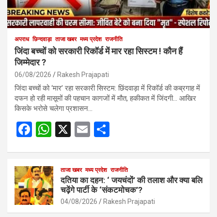
अपराध
छिन्दवाड़ा
ताजा खबर
मध्य प्रदेश
राजनीति
जिंदा बच्चों को सरकारी रिकॉर्ड में मार रहा सिस्टम ! कौन हैं
जिम्मेदार ?
06/08/2026
Rakesh Prajapati
जिंदा बच्चों को ‘मार’ रहा सरकारी सिस्टम: छिंदवाड़ा में रिकॉर्ड की कब्रगाह में
दफन हो रही मासूमों की पहचान कागजों में मौत, हकीकत में जिंदगी… आखिर
किसके भरोसे चलेगा प्रशासन…
F
W
X
E
S
a
h
m
h
ce
at
ail
ar
b
s
ताजा खबर
मध्य प्रदेश
e
राजनीति
दतिया का दहन: ‘ जयचंदों’ की तलाश और क्या बलि
o
A
चढ़ेंगे पार्टी के ‘संकटमोचक’?
o
p
04/08/2026
Rakesh Prajapati