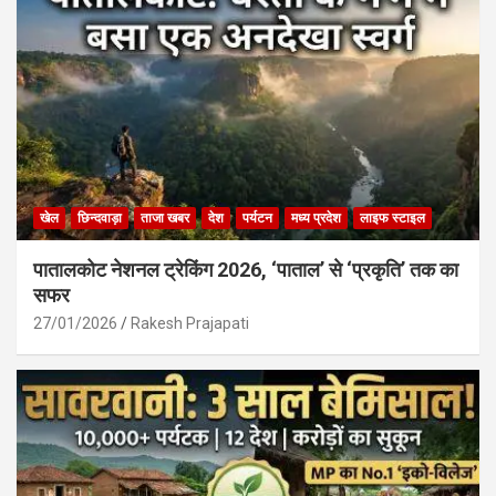
खेल
छिन्दवाड़ा
ताजा खबर
देश
पर्यटन
मध्य प्रदेश
लाइफ स्टाइल
पातालकोट नेशनल ट्रेकिंग 2026, ‘पाताल’ से ‘प्रकृति’ तक का
सफर
27/01/2026
Rakesh Prajapati