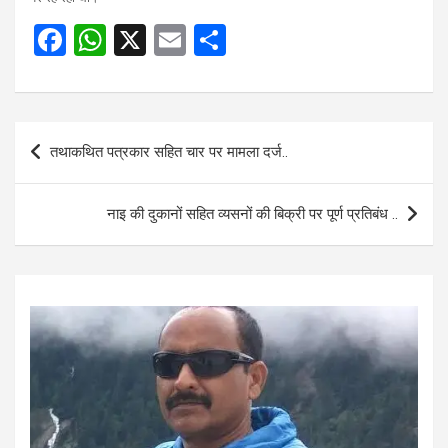
F
W
X
E
S
a
h
m
h
ce
at
ail
ar
b
s
e
Post
तथाकथित पत्रकार सहित चार पर मामला दर्ज..
o
A
navigation
o
p
नाइ की दुकानों सहित व्यसनों की बिक्री पर पूर्ण प्रतिबंध ..
k
p