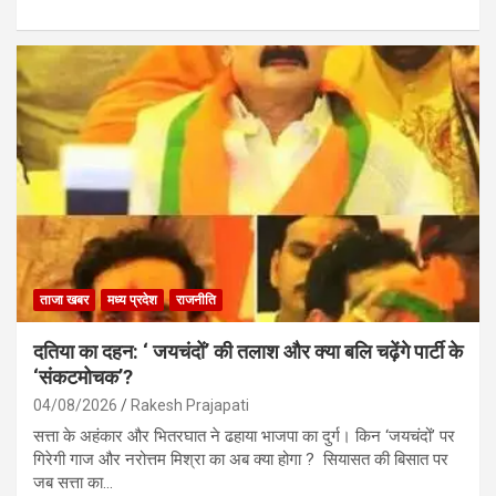
a
h
m
h
ce
at
ail
ar
b
s
e
o
A
o
p
k
p
ताजा खबर
मध्य प्रदेश
राजनीति
दतिया का दहन: ‘ जयचंदों’ की तलाश और क्या बलि चढ़ेंगे पार्टी के
‘संकटमोचक’?
04/08/2026
Rakesh Prajapati
सत्ता के अहंकार और भितरघात ने ढहाया भाजपा का दुर्ग। किन ‘जयचंदों’ पर
गिरेगी गाज और नरोत्तम मिश्रा का अब क्या होगा ? सियासत की बिसात पर
जब सत्ता का…