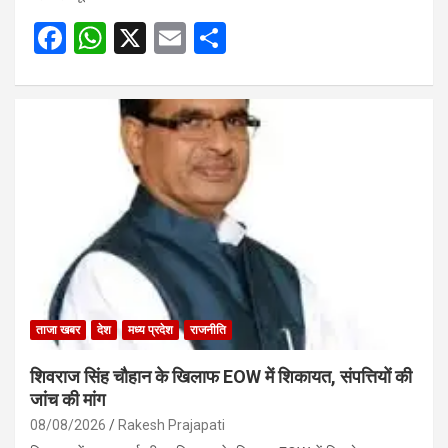
F
W
X
E
S
a
h
m
h
ce
at
ail
ar
b
s
e
o
A
o
p
k
p
ताजा खबर
देश
मध्य प्रदेश
राजनीति
शिवराज सिंह चौहान के खिलाफ EOW में शिकायत, संपत्तियों की
जांच की मांग
08/08/2026
Rakesh Prajapati