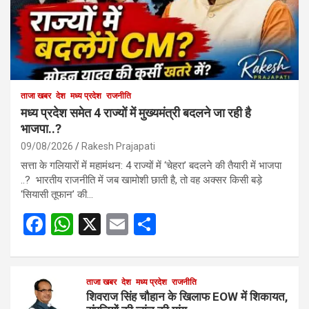
ताजा खबर
देश
मध्य प्रदेश
राजनीति
मध्य प्रदेश समेत 4 राज्यों में मुख्यमंत्री बदलने जा रही है
भाजपा..?
09/08/2026
Rakesh Prajapati
सत्ता के गलियारों में महामंथन: 4 राज्यों में ‘चेहरा’ बदलने की तैयारी में भाजपा
..? भारतीय राजनीति में जब खामोशी छाती है, तो वह अक्सर किसी बड़े
‘सियासी तूफान’ की…
F
W
X
E
S
a
h
m
h
ce
at
ail
ar
b
s
ताजा खबर
देश
मध्य प्रदेश
e
राजनीति
शिवराज सिंह चौहान के खिलाफ EOW में शिकायत,