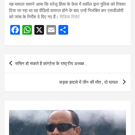
यह मामला सामने आया कि घरेलू हिंसा के केस में वकील द्वारा पुलिस को रिश्वत
दिया जा रहा था वह वीडियो वायरल होने के बाद उन्हें निलंबित कर एसडीओपी
को जांच के निर्देश दे दिए गए हैं।
मिडिया रिपोर्ट
F
W
X
E
S
a
h
m
h
ce
at
ail
ar
b
s
e
Post
सचिन हो सकते है कांग्रेस के राष्ट्रीय अध्यक्ष ..
o
A
navigation
o
p
सड़क हादसे में तीन की मौत , दो घायल .
k
p