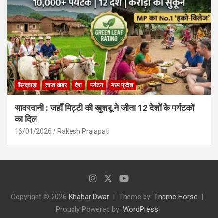
छिन्दवाड़ा
ताजा खबर
देश
पर्यटन
मध्य प्रदेश
सावरवानी : जहाँ मिट्टी की खुशबू ने जीता 12 देशों के पर्यटकों
का दिल
16/01/2026
Rakesh Prajapati
Copyright © 2026
Khabar Dwar
Theme by:
Theme Horse
Proudly Powered by:
WordPress