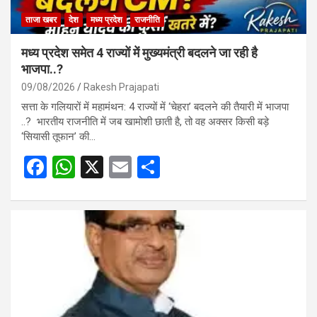
ताजा खबर
देश
मध्य प्रदेश
राजनीति
मध्य प्रदेश समेत 4 राज्यों में मुख्यमंत्री बदलने जा रही है
भाजपा..?
09/08/2026
Rakesh Prajapati
सत्ता के गलियारों में महामंथन: 4 राज्यों में ‘चेहरा’ बदलने की तैयारी में भाजपा
..? भारतीय राजनीति में जब खामोशी छाती है, तो वह अक्सर किसी बड़े
‘सियासी तूफान’ की…
F
W
X
E
S
a
h
m
h
ce
at
ail
ar
b
s
e
o
A
o
p
k
p