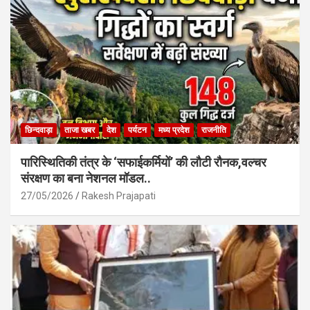
k
p
छिन्दवाड़ा
ताजा खबर
देश
पर्यटन
मध्य प्रदेश
राजनीति
पारिस्थितिकी तंत्र के ‘सफाईकर्मियों’ की लौटी रौनक,वल्चर
संरक्षण का बना नेशनल मॉडल..
27/05/2026
Rakesh Prajapati