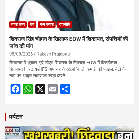
ताजा खबर
देश
मध्य प्रदेश
राजनीति
शिवराज सिंह चौहान के खिलाफ EOW में शिकायत, संपत्तियों की
जांच की मांग
08/08/2026
Rakesh Prajapati
सियासत में भूचाल: पूर्व सीएम शिवराज के खिलाफ EOW में विस्फोटक
शिकायत ! रिटायर्ड IFS अफसर ने खोली ‘काली कमाई’ की फाइल, बेटों के
नाम पर अकूत साम्राज्य खड़ा करने…
F
W
X
E
S
a
h
m
h
ce
at
ail
ar
b
s
e
पर्यटन
o
A
o
p