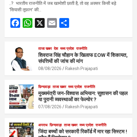
..? भारतीय राजनीति में जब खामोशी छाती है, तो वह अक्सर किसी बड़े
‘सियासी तूफान’ की…
F
W
X
E
S
a
h
m
h
ce
at
ail
ar
b
s
ताजा खबर
देश
मध्य प्रदेश
e
राजनीति
शिवराज सिंह चौहान के खिलाफ EOW में शिकायत,
o
A
संपत्तियों की जांच की मांग
o
p
08/08/2026
Rakesh Prajapati
k
p
छिन्दवाड़ा
ताजा खबर
मध्य प्रदेश
राजनीति
मुख्यमंत्री जन-विश्वास अभियान: सुशासन की पहल
या पुरानी व्यवस्थाओं का फेल्योर ?
07/08/2026
Rakesh Prajapati
अपराध
छिन्दवाड़ा
ताजा खबर
मध्य प्रदेश
राजनीति
जिंदा बच्चों को सरकारी रिकॉर्ड में मार रहा सिस्टम !