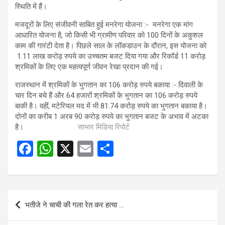
स्थिति में हैं।
मजदूरों के लिए संजीवनी साबित हुई मनरेगा योजना :- मनरेगा एक मांग
आधारित योजना है, जो किसी भी ग्रामीण परिवार को 100 दिनों के अकुशल
काम की गारंटी देता है। पिछले साल के लॉकडाउन के दौरान, इस योजना को
1.11 लाख करोड़ रुपये का उच्चतम बजट दिया गया और रिकॉर्ड 11 करोड़
श्रमिकों के लिए एक महत्वपूर्ण जीवन रेखा प्रदान की गई।
राजस्थान में श्रमिकों के भुगतान का 106 करोड़ रुपये बकाया :- दिवाली के
चार दिन बचे हैं और 64 हजारों श्रमिकों के भुगतान का 106 करोड़ रुपये
बाकी है। वहीं, मटेरियल मद में भी 81.74 करोड़ रुपये का भुगतान बकाया है।
दोनों का करीब 1 अरब 90 करोड़ रुपये का भुगतान बजट के अभाव में अटका
है।
साभार मिडिया रिपोर्ट
F
W
X
E
S
a
h
m
h
ce
at
ail
ar
b
s
e
Post
भतीजे ने चाची की गला रेत कर हत्या …
o
A
navigation