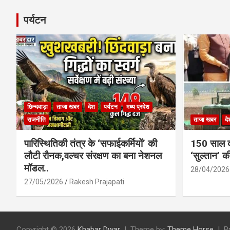
पर्यटन
छिन्दवाड़ा
ताजा खबर
देश
पर्यटन
मध्य प्रदेश
राजनीति
ताजा खबर
दे
पारिस्थितिकी तंत्र के ‘सफाईकर्मियों’ की
150 साल का
लौटी रौनक,वल्चर संरक्षण का बना नेशनल
‘सुल्तान’ क
मॉडल..
28/04/2026
27/05/2026
Rakesh Prajapati
Copyright © 2026
Khabar Dwar
Theme by:
Theme Horse
P