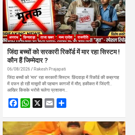
अपराध
छिन्दवाड़ा
ताजा खबर
मध्य प्रदेश
राजनीति
जिंदा बच्चों को सरकारी रिकॉर्ड में मार रहा सिस्टम !
कौन हैं जिम्मेदार ?
06/08/2026
Rakesh Prajapati
जिंदा बच्चों को ‘मार’ रहा सरकारी सिस्टम: छिंदवाड़ा में रिकॉर्ड की कब्रगाह
में दफन हो रही मासूमों की पहचान कागजों में मौत, हकीकत में जिंदगी…
आखिर किसके भरोसे चलेगा प्रशासन…
F
W
X
E
S
a
h
m
h
ce
at
ail
ar
b
s
e