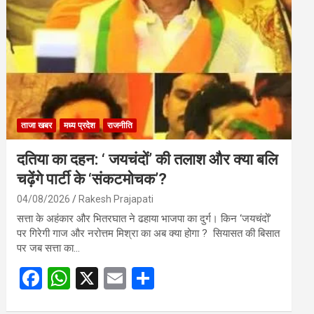
o
A
o
p
k
p
ताजा खबर
मध्य प्रदेश
राजनीति
दतिया का दहन: ‘ जयचंदों’ की तलाश और क्या बलि
चढ़ेंगे पार्टी के ‘संकटमोचक’?
04/08/2026
Rakesh Prajapati
सत्ता के अहंकार और भितरघात ने ढहाया भाजपा का दुर्ग। किन ‘जयचंदों’
पर गिरेगी गाज और नरोत्तम मिश्रा का अब क्या होगा ? सियासत की बिसात
पर जब सत्ता का…
F
W
X
E
S
a
h
m
h