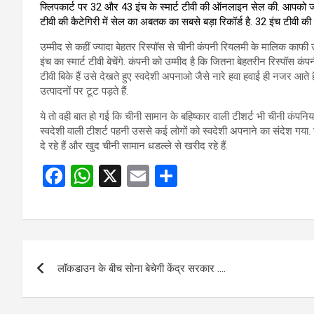
फ्लिपकार्ट पर 32 और 43 इंच के स्मार्ट टीवी की ऑनलाइन सेल की. आपको जा
टीवी की कैटेगिरी में सेल का अबतक का सबसे बड़ा रिकॉर्ड है. 32 इंच टीव
उम्मीद से कहीं ज्यादा बेहतर रिस्पॉस से चीनी कंपनी रियलमी के मालिक काफी उत
इंच का स्मार्ट टीवी बेचेंगे. कंपनी को उम्मीद है कि जितना बेहतरीन रिस्पॉस
टीवी बिके हैं उसे देखते हुए स्वदेशी अपनाओ जैसे नारे हवा हवाई ही नजर आते
उत्पादनों पर टूट पड़ते हैं.
ये तो वही बात हो गई कि चीनी सामान के बहिष्कार वाली टीशर्ट भी चीनी कंपनिय
स्वदेशी वाली टीशर्ट पहनी उससे कई लोगों को स्वदेशी अपनाने का संदेश गया
दे रहे हैं और खुद चीनी सामान धडल्ले से खरीद रहे हैं.
F
W
X
E
S
a
h
m
h
ce
at
ail
ar
b
s
e
Post
o
A
लॉकडाउन के बीच सोना बेचेगी केंद्र सरकार ….
navigation
o
p
k
p