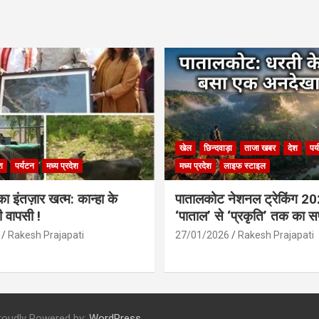
खेल
छिन्दवाड़ा
ताजा खबर
देश
पर
श
पर्यटन
मध्य प्रदेश
मध्य प्रदेश
लाइफ स्टाइल
 इंतज़ार खत्म: कान्हा के
पातालकोट नेशनल ट्रेकिंग 2
ी वापसी !
‘पाताल’ से ‘प्रकृति’ तक का 
Rakesh Prajapati
27/01/2026
Rakesh Prajapati
roudly Powered by:
WordPress