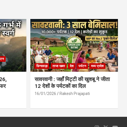
ce
at
ail
ar
b
s
e
o
A
o
p
k
p
्यटन
छिन्दवाड़ा
ताजा खबर
देश
पर्यटन
मध्य प्रदेश
026,
सावरवानी : जहाँ मिट्टी की खुशबू ने जीता
सफर
12 देशों के पर्यटकों का दिल
16/01/2026
Rakesh Prajapati