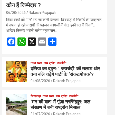
कौन हैं जिम्मेदार ?
06/08/2026
Rakesh Prajapati
जिंदा बच्चों को ‘मार’ रहा सरकारी सिस्टम: छिंदवाड़ा में रिकॉर्ड की कब्रगाह
में दफन हो रही मासूमों की पहचान कागजों में मौत, हकीकत में जिंदगी…
आखिर किसके भरोसे चलेगा प्रशासन…
F
W
X
E
S
a
h
m
h
ce
at
ail
ar
b
s
ताजा खबर
मध्य प्रदेश
e
राजनीति
दतिया का दहन: ‘ जयचंदों’ की तलाश और
o
A
क्या बलि चढ़ेंगे पार्टी के ‘संकटमोचक’?
o
p
04/08/2026
Rakesh Prajapati
k
p
छिन्दवाड़ा
ताजा खबर
मध्य प्रदेश
राजनीति
‘मन की बात’ में गूंजा नरसिंहपुर: जल
संरक्षण में बनी राष्ट्रीय मिसाल
31/07/2026
Rakesh Prajapati