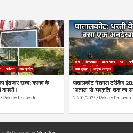
खेल
छिन्दवाड़ा
ताजा खबर
देश
पर
श
पर्यटन
मध्य प्रदेश
मध्य प्रदेश
लाइफ स्टाइल
 इंतज़ार खत्म: कान्हा के
पातालकोट नेशनल ट्रेकिंग 2
ी वापसी !
‘पाताल’ से ‘प्रकृति’ तक का 
Rakesh Prajapati
27/01/2026
Rakesh Prajapati
roudly Powered by:
WordPress