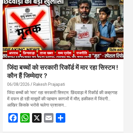
o
A
o
p
k
p
अपराध
छिन्दवाड़ा
ताजा खबर
मध्य प्रदेश
राजनीति
जिंदा बच्चों को सरकारी रिकॉर्ड में मार रहा सिस्टम !
कौन हैं जिम्मेदार ?
06/08/2026
Rakesh Prajapati
जिंदा बच्चों को ‘मार’ रहा सरकारी सिस्टम: छिंदवाड़ा में रिकॉर्ड की कब्रगाह
में दफन हो रही मासूमों की पहचान कागजों में मौत, हकीकत में जिंदगी…
आखिर किसके भरोसे चलेगा प्रशासन…
F
W
X
E
S
a
h
m
h