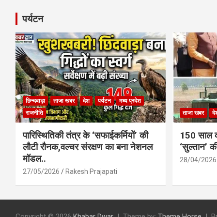
पर्यटन
छिन्दवाड़ा
ताजा खबर
देश
पर्यटन
मध्य प्रदेश
राजनीति
ताजा खबर
दे
पारिस्थितिकी तंत्र के ‘सफाईकर्मियों’ की
150 साल का
लौटी रौनक,वल्चर संरक्षण का बना नेशनल
‘सुल्तान’ क
मॉडल..
28/04/2026
27/05/2026
Rakesh Prajapati
Copyright © 2026
Khabar Dwar
Theme by:
Theme Horse
P