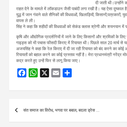
दी जाती थी।उन्होंने 
राहत देने के मामले में लॉकडाउन जैसी पाबंदी लगा रखी है। यह ऐसा दुष्काल 
युद्ध में जान गंवाने वाले सैनिकों की विधवाओं, खिलाड़ियों, किसानों,पत्रकारो
वापस ले ली।
सिंह ने कहा कि शहीदों की विधवाओं को सेकंड क्लास श्रेणी और शयनयान में
कृषि और औद्योगिक प्रदर्शनियों में जाने के लिए किसानों और श्रमिकों के ल
गाइड्स को भी पचास फीसदी किराए में रियायत थी। पिछले साल 20 मार्च से य
अजयसिंह ने कहा कि रेल किराए में दी जा रही रियायत को बंद करने का कोई औचि
रियायतों को बहाल करने का कोई प्रस्ताव नहीं है। मेरा प्रधानमंत्री नरेंद्र म
कद्र करते हुए उन्हें फिर से लागू किया जाए।
F
W
X
E
S
a
h
m
h
ce
at
ail
ar
b
s
e
Post
o
A
संत समाज का विरोध, भगवा पर बबाल, बदला ड्रेस ….
navigation
o
p