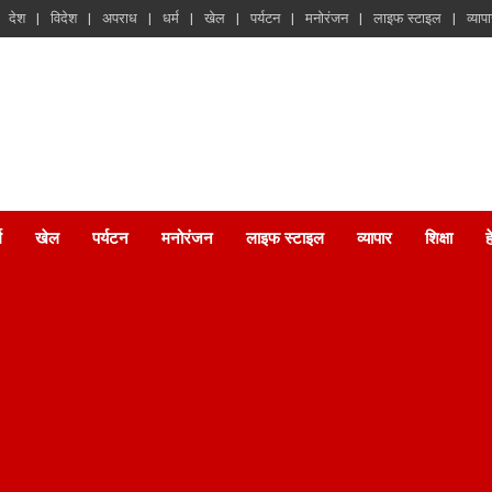
देश
विदेश
अपराध
धर्म
खेल
पर्यटन
मनोरंजन
लाइफ स्टाइल
व्याप
म
खेल
पर्यटन
मनोरंजन
लाइफ स्टाइल
व्यापार
शिक्षा
ह