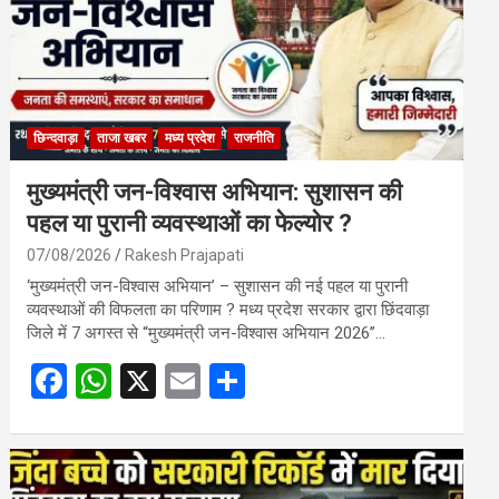
छिन्दवाड़ा
ताजा खबर
मध्य प्रदेश
राजनीति
मुख्यमंत्री जन-विश्वास अभियान: सुशासन की
पहल या पुरानी व्यवस्थाओं का फेल्योर ?
07/08/2026
Rakesh Prajapati
‘मुख्यमंत्री जन-विश्वास अभियान’ – सुशासन की नई पहल या पुरानी
व्यवस्थाओं की विफलता का परिणाम ? मध्य प्रदेश सरकार द्वारा छिंदवाड़ा
जिले में 7 अगस्त से “मुख्यमंत्री जन-विश्वास अभियान 2026”…
F
W
X
E
S
a
h
m
h
ce
at
ail
ar
b
s
e