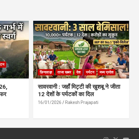
ce
at
ail
ar
b
s
e
o
A
o
p
k
p
्यटन
छिन्दवाड़ा
ताजा खबर
देश
पर्यटन
मध्य प्रदेश
026,
सावरवानी : जहाँ मिट्टी की खुशबू ने जीता
सफर
12 देशों के पर्यटकों का दिल
16/01/2026
Rakesh Prajapati