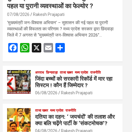
पहल या पुरानी व्यवस्थाओं का फेल्योर ?
07/08/2026
Rakesh Prajapati
‘मुख्यमंत्री जन-विश्वास अभियान’ – सुशासन की नई पहल या पुरानी
व्यवस्थाओं की विफलता का परिणाम ? मध्य प्रदेश सरकार द्वारा छिंदवाड़ा
जिले में 7 अगस्त से “मुख्यमंत्री जन-विश्वास अभियान 2026”…
F
W
X
E
S
a
h
m
h
ce
at
ail
ar
b
s
अपराध
छिन्दवाड़ा
ताजा खबर
e
मध्य प्रदेश
राजनीति
जिंदा बच्चों को सरकारी रिकॉर्ड में मार रहा
o
A
सिस्टम ! कौन हैं जिम्मेदार ?
o
p
06/08/2026
Rakesh Prajapati
k
p
ताजा खबर
मध्य प्रदेश
राजनीति
दतिया का दहन: ‘ जयचंदों’ की तलाश और
क्या बलि चढ़ेंगे पार्टी के ‘संकटमोचक’?
04/08/2026
Rakesh Prajapati