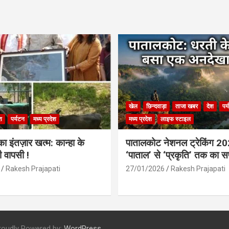
खेल
छिन्दवाड़ा
ताजा खबर
देश
पर
श
पर्यटन
मध्य प्रदेश
मध्य प्रदेश
लाइफ स्टाइल
 इंतज़ार खत्म: कान्हा के
पातालकोट नेशनल ट्रेकिंग 2
ी वापसी !
‘पाताल’ से ‘प्रकृति’ तक का 
Rakesh Prajapati
27/01/2026
Rakesh Prajapati
roudly Powered by:
WordPress