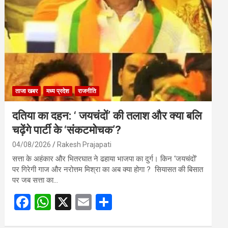
o
A
o
p
k
p
ताजा खबर
मध्य प्रदेश
राजनीति
दतिया का दहन: ‘ जयचंदों’ की तलाश और क्या बलि
चढ़ेंगे पार्टी के ‘संकटमोचक’?
04/08/2026
Rakesh Prajapati
सत्ता के अहंकार और भितरघात ने ढहाया भाजपा का दुर्ग। किन ‘जयचंदों’
पर गिरेगी गाज और नरोत्तम मिश्रा का अब क्या होगा ? सियासत की बिसात
पर जब सत्ता का…
F
W
X
E
S
a
h
m
h