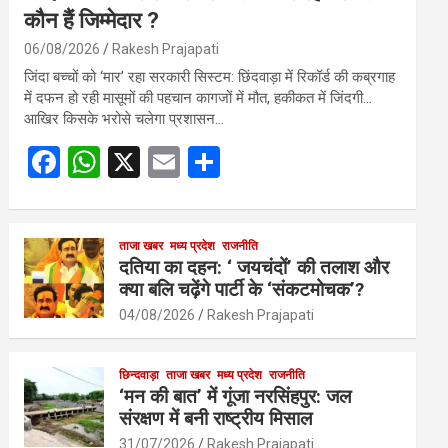
कौन हैं जिम्मेदार ?
06/08/2026
Rakesh Prajapati
जिंदा बच्चों को ‘मार’ रहा सरकारी सिस्टम: छिंदवाड़ा में रिकॉर्ड की कब्रगाह
में दफन हो रही मासूमों की पहचान कागजों में मौत, हकीकत में जिंदगी…
आखिर किसके भरोसे चलेगा प्रशासन…
F
W
X
E
S
a
h
m
h
ce
at
ail
ar
b
s
ताजा खबर
मध्य प्रदेश
e
राजनीति
दतिया का दहन: ‘ जयचंदों’ की तलाश और
o
A
क्या बलि चढ़ेंगे पार्टी के ‘संकटमोचक’?
o
p
04/08/2026
Rakesh Prajapati
k
p
छिन्दवाड़ा
ताजा खबर
मध्य प्रदेश
राजनीति
‘मन की बात’ में गूंजा नरसिंहपुर: जल
संरक्षण में बनी राष्ट्रीय मिसाल
31/07/2026
Rakesh Prajapati