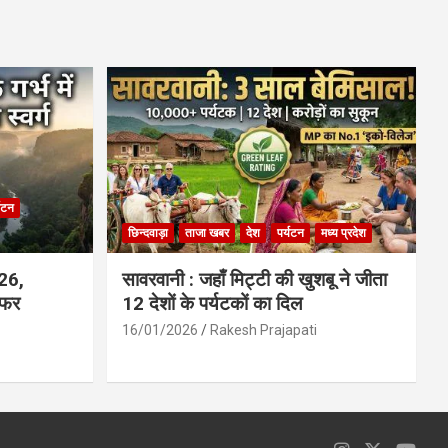
ce
at
ail
ar
b
s
e
o
A
o
p
k
p
्यटन
छिन्दवाड़ा
ताजा खबर
देश
पर्यटन
मध्य प्रदेश
026,
सावरवानी : जहाँ मिट्टी की खुशबू ने जीता
सफर
12 देशों के पर्यटकों का दिल
16/01/2026
Rakesh Prajapati