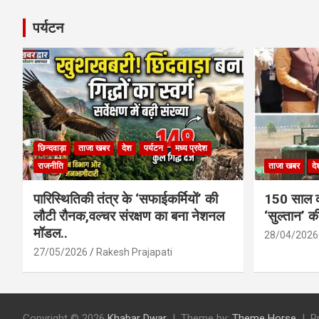
पर्यटन
छिन्दवाड़ा
ताजा खबर
देश
पर्यटन
मध्य प्रदेश
राजनीति
ताजा खबर
दे
पारिस्थितिकी तंत्र के ‘सफाईकर्मियों’ की
150 साल का
लौटी रौनक,वल्चर संरक्षण का बना नेशनल
‘सुल्तान’ क
मॉडल..
28/04/2026
27/05/2026
Rakesh Prajapati
Copyright © 2026
Khabar Dwar
Theme by:
Theme Horse
P