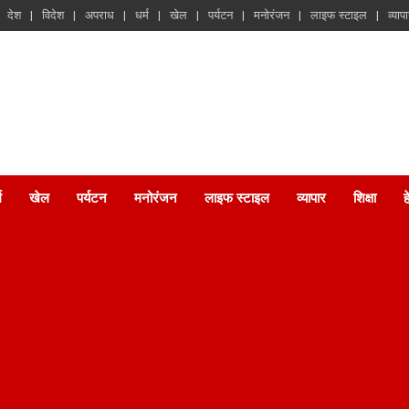
देश
विदेश
अपराध
धर्म
खेल
पर्यटन
मनोरंजन
लाइफ स्टाइल
व्याप
म
खेल
पर्यटन
मनोरंजन
लाइफ स्टाइल
व्यापार
शिक्षा
ह