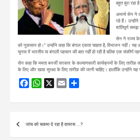
बहुत बुरा रहा ह
अमर्त्य सेन न
रहे हैं। उन्हो
शांतिपूर्ण सम
सेन ने राज्य क
को नुकसान हो।” उन्होंने कहा कि बंगाल एकता चाहता है, विभाजन नहीं। यह आश्च
चुनाव में भारतीय या बंगाली पहचान की बात नहीं हो रही है बल्कि एक संकीर्ण प
सेन कहा कि ममता बनर्जी सरकार के कल्याणकारी कार्यक्रमों के लिए तारीफ़ की
के लिए और खाद्य सुरक्षा के लिए तारीफ़ की जानी चाहिए। हालाँकि उन्होंने यह भी
F
W
X
E
S
a
h
m
h
ce
at
ail
ar
b
s
e
Post
o
A
जांच को चकमा दे रहा है वायरस ….?
navigation
o
p