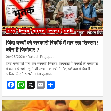
अपराध
छिन्दवाड़ा
ताजा खबर
मध्य प्रदेश
राजनीति
जिंदा बच्चों को सरकारी रिकॉर्ड में मार रहा सिस्टम !
कौन हैं जिम्मेदार ?
06/08/2026
Rakesh Prajapati
जिंदा बच्चों को ‘मार’ रहा सरकारी सिस्टम: छिंदवाड़ा में रिकॉर्ड की कब्रगाह
में दफन हो रही मासूमों की पहचान कागजों में मौत, हकीकत में जिंदगी…
आखिर किसके भरोसे चलेगा प्रशासन…
F
W
X
E
S
a
h
m
h
ce
at
ail
ar
b
s
e