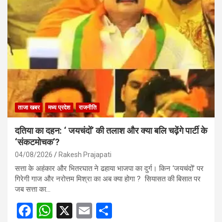
b
s
e
o
A
o
p
k
p
ताजा खबर
मध्य प्रदेश
राजनीति
दतिया का दहन: ‘ जयचंदों’ की तलाश और क्या बलि चढ़ेंगे पार्टी के
‘संकटमोचक’?
04/08/2026
Rakesh Prajapati
सत्ता के अहंकार और भितरघात ने ढहाया भाजपा का दुर्ग। किन ‘जयचंदों’ पर
गिरेगी गाज और नरोत्तम मिश्रा का अब क्या होगा ? सियासत की बिसात पर
जब सत्ता का…
F
W
X
E
S