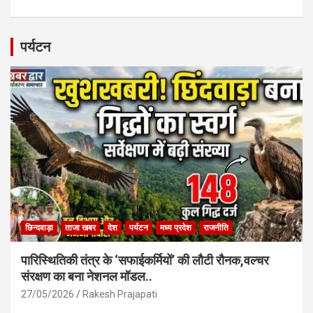
a
h
m
h
ce
at
ail
ar
b
s
e
पर्यटन
o
A
o
p
k
p
छिन्दवाड़ा
ताजा खबर
देश
पर्यटन
मध्य प्रदेश
राजनीति
पारिस्थितिकी तंत्र के ‘सफाईकर्मियों’ की लौटी रौनक,वल्चर
संरक्षण का बना नेशनल मॉडल..
27/05/2026
Rakesh Prajapati