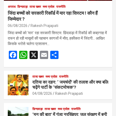
अपराध
छिन्दवाड़ा
ताजा खबर
मध्य प्रदेश
राजनीति
जिंदा बच्चों को सरकारी रिकॉर्ड में मार रहा सिस्टम ! कौन हैं
जिम्मेदार ?
06/08/2026
Rakesh Prajapati
जिंदा बच्चों को ‘मार’ रहा सरकारी सिस्टम: छिंदवाड़ा में रिकॉर्ड की कब्रगाह में
दफन हो रही मासूमों की पहचान कागजों में मौत, हकीकत में जिंदगी… आखिर
किसके भरोसे चलेगा प्रशासन…
F
W
X
E
S
a
h
m
h
ce
at
ail
ar
b
s
ताजा खबर
मध्य प्रदेश
e
राजनीति
दतिया का दहन: ‘ जयचंदों’ की तलाश और क्या बलि
o
A
चढ़ेंगे पार्टी के ‘संकटमोचक’?
o
p
04/08/2026
Rakesh Prajapati
k
p
छिन्दवाड़ा
ताजा खबर
मध्य प्रदेश
राजनीति
‘मन की बात’ में गूंजा नरसिंहपुर: जल संरक्षण में बनी