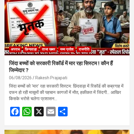
अपराध
छिन्दवाड़ा
ताजा खबर
मध्य प्रदेश
राजनीति
जिंदा बच्चों को सरकारी रिकॉर्ड में मार रहा सिस्टम ! कौन हैं
जिम्मेदार ?
06/08/2026
Rakesh Prajapati
जिंदा बच्चों को ‘मार’ रहा सरकारी सिस्टम: छिंदवाड़ा में रिकॉर्ड की कब्रगाह में
दफन हो रही मासूमों की पहचान कागजों में मौत, हकीकत में जिंदगी… आखिर
किसके भरोसे चलेगा प्रशासन…
F
W
X
E
S
a
h
m
h
ce
at
ail
ar