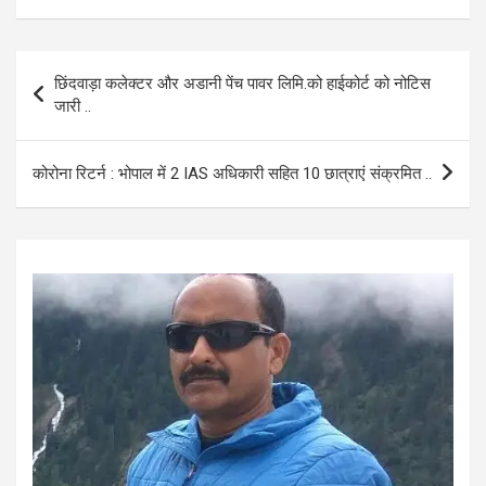
ce
at
ail
ar
b
s
e
Post
छिंदवाड़ा कलेक्टर और अडानी पेंच पावर लिमि.को हाईकोर्ट को नोटिस
o
A
navigation
जारी ..
o
p
k
p
कोरोना रिटर्न : भोपाल में 2 IAS अधिकारी सहित 10 छात्राएं संक्रमित ..