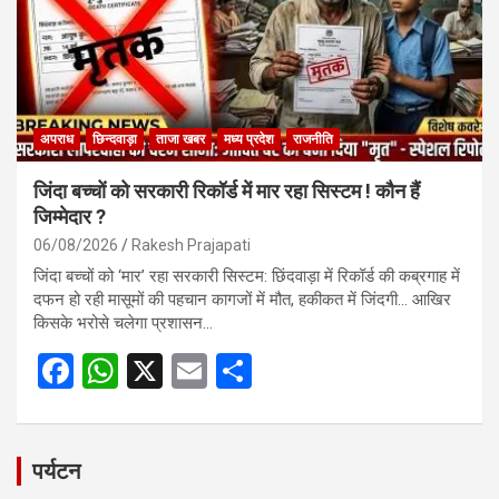
k
p
अपराध
छिन्दवाड़ा
ताजा खबर
मध्य प्रदेश
राजनीति
जिंदा बच्चों को सरकारी रिकॉर्ड में मार रहा सिस्टम ! कौन हैं
जिम्मेदार ?
06/08/2026
Rakesh Prajapati
जिंदा बच्चों को ‘मार’ रहा सरकारी सिस्टम: छिंदवाड़ा में रिकॉर्ड की कब्रगाह में
दफन हो रही मासूमों की पहचान कागजों में मौत, हकीकत में जिंदगी… आखिर
किसके भरोसे चलेगा प्रशासन…
F
W
X
E
S
a
h
m
h
ce
at
ail
ar
b
s
e
पर्यटन