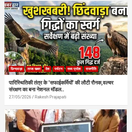
o
A
o
p
k
p
छिन्दवाड़ा
ताजा खबर
देश
पर्यटन
मध्य प्रदेश
राजनीति
पारिस्थितिकी तंत्र के ‘सफाईकर्मियों’ की लौटी रौनक,वल्चर
संरक्षण का बना नेशनल मॉडल..
27/05/2026
Rakesh Prajapati