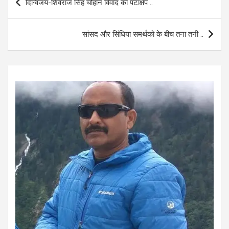
दिग्विजय-शिवराज सिंह चौहान विवाद का पटाक्षेप ..
o
A
navigation
o
p
सांसद और सिंधिया समर्थको के बीच तना तनी ..
k
p