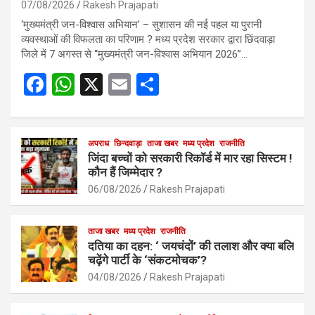
07/08/2026
Rakesh Prajapati
‘मुख्यमंत्री जन-विश्वास अभियान’ – सुशासन की नई पहल या पुरानी
व्यवस्थाओं की विफलता का परिणाम ? मध्य प्रदेश सरकार द्वारा छिंदवाड़ा
जिले में 7 अगस्त से “मुख्यमंत्री जन-विश्वास अभियान 2026”…
F
W
X
E
S
a
h
m
h
ce
at
ail
ar
b
s
अपराध
छिन्दवाड़ा
ताजा खबर
e
मध्य प्रदेश
राजनीति
जिंदा बच्चों को सरकारी रिकॉर्ड में मार रहा सिस्टम !
o
A
कौन हैं जिम्मेदार ?
o
p
06/08/2026
Rakesh Prajapati
k
p
ताजा खबर
मध्य प्रदेश
राजनीति
दतिया का दहन: ‘ जयचंदों’ की तलाश और क्या बलि
चढ़ेंगे पार्टी के ‘संकटमोचक’?
04/08/2026
Rakesh Prajapati