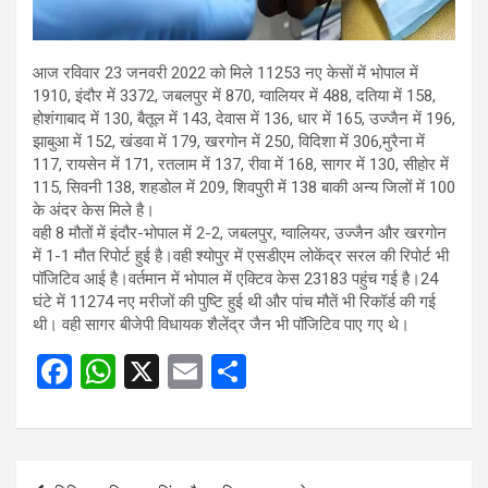
आज रविवार 23 जनवरी 2022 को मिले 11253 नए केसों में भोपाल में
1910, इंदौर में 3372, जबलपुर में 870, ग्वालियर में 488, दतिया में 158,
होशंगाबाद में 130, बैतूल में 143, देवास में 136, धार में 165, उज्जैन में 196,
झाबुआ में 152, खंडवा में 179, खरगोन में 250, विदिशा में 306,मुरैना में
117, रायसेन में 171, रतलाम में 137, रीवा में 168, सागर में 130, सीहोर में
115, सिवनी 138, शहडोल में 209, शिवपुरी में 138 बाकी अन्य जिलों में 100
के अंदर केस मिले है।
वही 8 मौतों में इंदौर-भोपाल में 2-2, जबलपुर, ग्वालियर, उज्जैन और खरगोन
में 1-1 मौत रिपोर्ट हुई है।वही श्योपुर में एसडीएम लोकेंद्र सरल की रिपोर्ट भी
पॉजिटिव आई है।वर्तमान में भोपाल में एक्टिव केस 23183 पहुंच गई है।24
घंटे में 11274 नए मरीजों की पुष्टि हुई थी और पांच मौतें भी रिकॉर्ड की गई
थी। वही सागर बीजेपी विधायक शैलेंद्र जैन भी पॉजिटिव पाए गए थे।
F
W
X
E
S
a
h
m
h
ce
at
ail
ar
b
s
e
Post