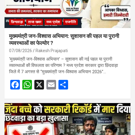
छिन्दवाड़ा
ताजा खबर
मध्य प्रदेश
राजनीति
मुख्यमंत्री जन-विश्वास अभियान: सुशासन की पहल या पुरानी
व्यवस्थाओं का फेल्योर ?
07/08/2026
Rakesh Prajapati
‘मुख्यमंत्री जन-विश्वास अभियान’ – सुशासन की नई पहल या पुरानी
व्यवस्थाओं की विफलता का परिणाम ? मध्य प्रदेश सरकार द्वारा छिंदवाड़ा
जिले में 7 अगस्त से “मुख्यमंत्री जन-विश्वास अभियान 2026”…
F
W
X
E
S
a
h
m
h
ce
at
ail
ar
b
s
e
o
A
o
p