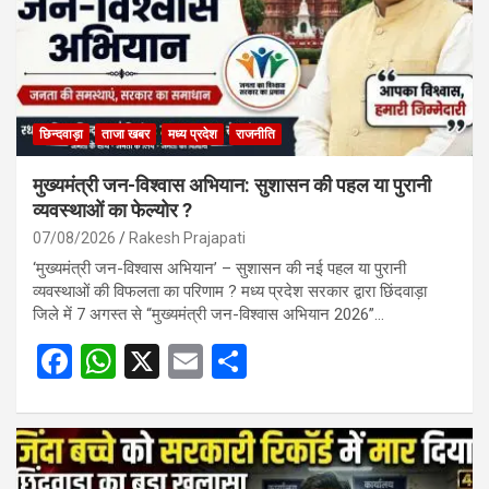
छिन्दवाड़ा
ताजा खबर
मध्य प्रदेश
राजनीति
मुख्यमंत्री जन-विश्वास अभियान: सुशासन की पहल या पुरानी
व्यवस्थाओं का फेल्योर ?
07/08/2026
Rakesh Prajapati
‘मुख्यमंत्री जन-विश्वास अभियान’ – सुशासन की नई पहल या पुरानी
व्यवस्थाओं की विफलता का परिणाम ? मध्य प्रदेश सरकार द्वारा छिंदवाड़ा
जिले में 7 अगस्त से “मुख्यमंत्री जन-विश्वास अभियान 2026”…
F
W
X
E
S
a
h
m
h
ce
at
ail
ar
b
s
e