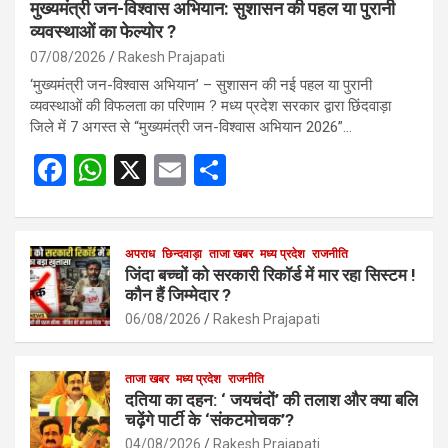
मुख्यमंत्री जन-विश्वास अभियान: सुशासन की पहल या पुरानी
व्यवस्थाओं का फेल्योर ?
07/08/2026
Rakesh Prajapati
‘मुख्यमंत्री जन-विश्वास अभियान’ – सुशासन की नई पहल या पुरानी
व्यवस्थाओं की विफलता का परिणाम ? मध्य प्रदेश सरकार द्वारा छिंदवाड़ा
जिले में 7 अगस्त से “मुख्यमंत्री जन-विश्वास अभियान 2026”…
F
W
X
E
S
a
h
m
h
ce
at
ail
ar
b
s
अपराध
छिन्दवाड़ा
ताजा खबर
e
मध्य प्रदेश
राजनीति
जिंदा बच्चों को सरकारी रिकॉर्ड में मार रहा सिस्टम !
o
A
कौन हैं जिम्मेदार ?
o
p
06/08/2026
Rakesh Prajapati
k
p
ताजा खबर
मध्य प्रदेश
राजनीति
दतिया का दहन: ‘ जयचंदों’ की तलाश और क्या बलि
चढ़ेंगे पार्टी के ‘संकटमोचक’?
04/08/2026
Rakesh Prajapati