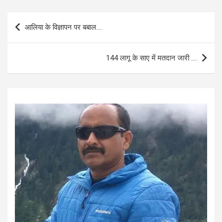
ce
at
ail
ar
b
s
e
Post
आलिया के विज्ञापन पर बबाल….
o
A
navigation
o
p
144 लागू के साए में मतदान जारी ….
k
p