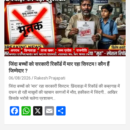
o
A
o
p
k
p
अपराध
छिन्दवाड़ा
ताजा खबर
मध्य प्रदेश
राजनीति
जिंदा बच्चों को सरकारी रिकॉर्ड में मार रहा सिस्टम ! कौन हैं
जिम्मेदार ?
06/08/2026
Rakesh Prajapati
जिंदा बच्चों को ‘मार’ रहा सरकारी सिस्टम: छिंदवाड़ा में रिकॉर्ड की कब्रगाह में
दफन हो रही मासूमों की पहचान कागजों में मौत, हकीकत में जिंदगी… आखिर
किसके भरोसे चलेगा प्रशासन…
F
W
X
E
S
a
h
m
h
ce
at
ail
ar