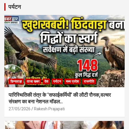
b
s
e
पर्यटन
o
A
o
p
k
p
छिन्दवाड़ा
ताजा खबर
देश
पर्यटन
मध्य प्रदेश
राजनीति
पारिस्थितिकी तंत्र के ‘सफाईकर्मियों’ की लौटी रौनक,वल्चर
संरक्षण का बना नेशनल मॉडल..
27/05/2026
Rakesh Prajapati