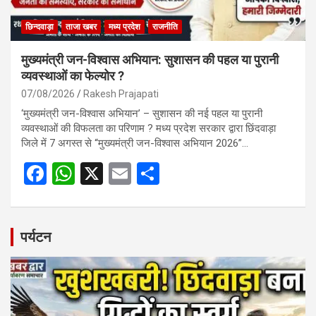
छिन्दवाड़ा
ताजा खबर
मध्य प्रदेश
राजनीति
मुख्यमंत्री जन-विश्वास अभियान: सुशासन की पहल या पुरानी
व्यवस्थाओं का फेल्योर ?
07/08/2026
Rakesh Prajapati
‘मुख्यमंत्री जन-विश्वास अभियान’ – सुशासन की नई पहल या पुरानी
व्यवस्थाओं की विफलता का परिणाम ? मध्य प्रदेश सरकार द्वारा छिंदवाड़ा
जिले में 7 अगस्त से “मुख्यमंत्री जन-विश्वास अभियान 2026”…
F
W
X
E
S
a
h
m
h
ce
at
ail
ar
b
s
e
पर्यटन
o
A
o
p
k
p