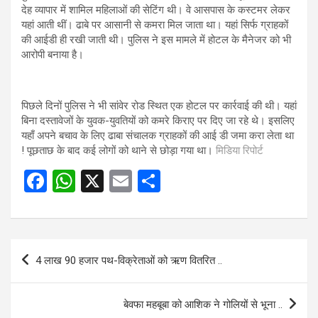
देह व्यापार में शामिल महिलाओं की सेटिंग थी। वे आसपास के कस्टमर लेकर
यहां आती थीं। ढाबे पर आसानी से कमरा मिल जाता था। यहां सिर्फ ग्राहकों
की आईडी ही रखी जाती थी। पुलिस ने इस मामले में होटल के मैनेजर को भी
आरोपी बनाया है।
पिछले दिनों पुलिस ने भी सांवेर रोड स्थित एक होटल पर कार्रवाई की थी। यहां
बिना दस्तावेजों के युवक-युवतियों को कमरे किराए पर दिए जा रहे थे। इसलिए
यहाँ अपने बचाव के लिए ढाबा संचालक ग्राहकों की आई डी जमा करा लेता था
! पूछताछ के बाद कई लोगों को थाने से छोड़ा गया था।
मिडिया रिपोर्ट
F
W
X
E
S
a
h
m
h
ce
at
ail
ar
b
s
e
Post
4 लाख 90 हजार पथ-विक्रेताओं को ऋण वितरित ..
o
A
navigation
o
p
बेवफा महबूबा को आशिक ने गोलियों से भूना ..
k
p