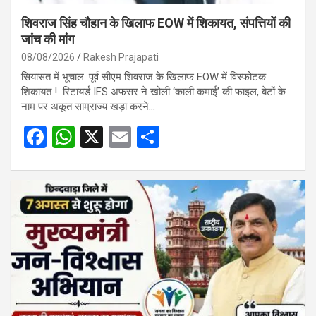
शिवराज सिंह चौहान के खिलाफ EOW में शिकायत, संपत्तियों की
जांच की मांग
08/08/2026
Rakesh Prajapati
सियासत में भूचाल: पूर्व सीएम शिवराज के खिलाफ EOW में विस्फोटक
शिकायत ! रिटायर्ड IFS अफसर ने खोली ‘काली कमाई’ की फाइल, बेटों के
नाम पर अकूत साम्राज्य खड़ा करने…
F
W
X
E
S
a
h
m
h
ce
at
ail
ar
b
s
e
o
A
o
p
k
p