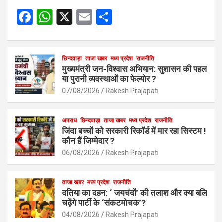
F
W
X
E
S
a
h
m
h
ce
at
ail
ar
b
s
छिन्दवाड़ा
ताजा खबर
मध्य प्रदेश
e
राजनीति
मुख्यमंत्री जन-विश्वास अभियान: सुशासन की पहल
o
A
या पुरानी व्यवस्थाओं का फेल्योर ?
o
p
07/08/2026
Rakesh Prajapati
k
p
अपराध
छिन्दवाड़ा
ताजा खबर
मध्य प्रदेश
राजनीति
जिंदा बच्चों को सरकारी रिकॉर्ड में मार रहा सिस्टम !
कौन हैं जिम्मेदार ?
06/08/2026
Rakesh Prajapati
ताजा खबर
मध्य प्रदेश
राजनीति
दतिया का दहन: ‘ जयचंदों’ की तलाश और क्या बलि
चढ़ेंगे पार्टी के ‘संकटमोचक’?
04/08/2026
Rakesh Prajapati