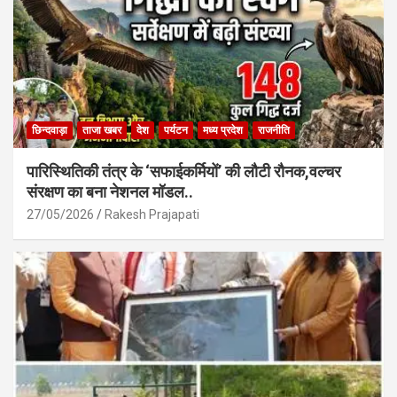
छिन्दवाड़ा
ताजा खबर
देश
पर्यटन
मध्य प्रदेश
राजनीति
पारिस्थितिकी तंत्र के ‘सफाईकर्मियों’ की लौटी रौनक,वल्चर
संरक्षण का बना नेशनल मॉडल..
27/05/2026
Rakesh Prajapati