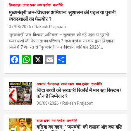
छिन्दवाड़ा
ताजा खबर
मध्य प्रदेश
राजनीति
मुख्यमंत्री जन-विश्वास अभियान: सुशासन की पहल या पुरानी
व्यवस्थाओं का फेल्योर ?
07/08/2026
Rakesh Prajapati
‘मुख्यमंत्री जन-विश्वास अभियान’ – सुशासन की नई पहल या पुरानी
व्यवस्थाओं की विफलता का परिणाम ? मध्य प्रदेश सरकार द्वारा छिंदवाड़ा
जिले में 7 अगस्त से “मुख्यमंत्री जन-विश्वास अभियान 2026”…
F
W
X
E
S
a
h
m
h
ce
at
ail
ar
b
s
अपराध
छिन्दवाड़ा
ताजा खबर
e
मध्य प्रदेश
राजनीति
जिंदा बच्चों को सरकारी रिकॉर्ड में मार रहा सिस्टम !
o
A
कौन हैं जिम्मेदार ?
o
p
06/08/2026
Rakesh Prajapati
k
p
ताजा खबर
मध्य प्रदेश
राजनीति
दतिया का दहन: ‘ जयचंदों’ की तलाश और क्या बलि