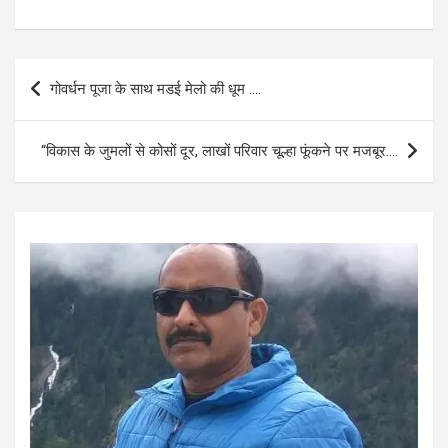
a
h
m
h
ce
at
ail
ar
b
s
e
Post
गोवर्धन पूजा के साथ मडई मेलो की धूम ….
o
A
navigation
o
p
‘‘विकास के जुमलों से कोसों दूर, लाखों परिवार चूल्हा फूंकने पर मजबूर….
k
p