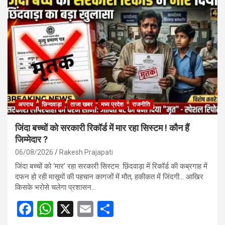
b
s
e
o
A
o
p
k
p
अपराध
छिन्दवाड़ा
ताजा खबर
मध्य प्रदेश
राजनीति
जिंदा बच्चों को सरकारी रिकॉर्ड में मार रहा सिस्टम ! कौन हैं
जिम्मेदार ?
06/08/2026
Rakesh Prajapati
जिंदा बच्चों को ‘मार’ रहा सरकारी सिस्टम: छिंदवाड़ा में रिकॉर्ड की कब्रगाह में
दफन हो रही मासूमों की पहचान कागजों में मौत, हकीकत में जिंदगी… आखिर
किसके भरोसे चलेगा प्रशासन…
F
W
X
E
S