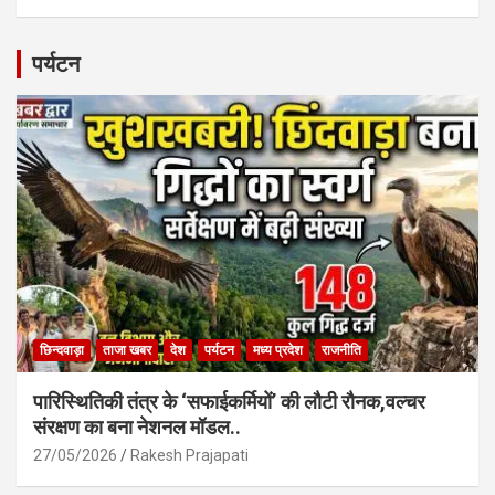
a
h
m
h
ce
at
ail
ar
b
s
e
पर्यटन
o
A
o
p
k
p
छिन्दवाड़ा
ताजा खबर
देश
पर्यटन
मध्य प्रदेश
राजनीति
पारिस्थितिकी तंत्र के ‘सफाईकर्मियों’ की लौटी रौनक,वल्चर
संरक्षण का बना नेशनल मॉडल..
27/05/2026
Rakesh Prajapati