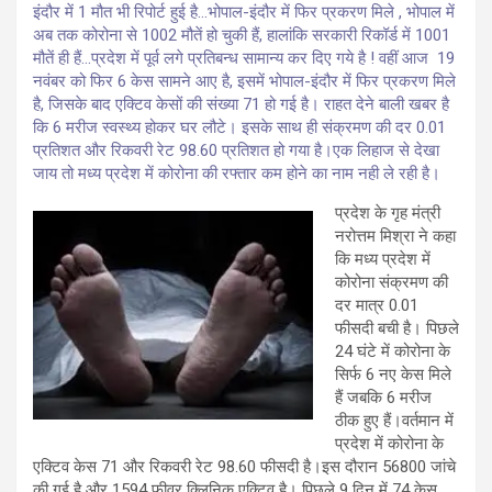
इंदौर में 1 मौत भी रिपोर्ट हुई है…भोपाल-इंदौर में फिर प्रकरण मिले , भोपाल में
अब तक कोरोना से 1002 मौतें हो चुकी हैं, हालांकि सरकारी रिकॉर्ड में 1001
मौतें ही हैं…प्रदेश में पूर्व लगे प्रतिबन्ध सामान्य कर दिए गये है ! वहीं आज 19
नवंबर को फिर 6 केस सामने आए है, इसमें भोपाल-इंदौर में फिर प्रकरण मिले
है, जिसके बाद एक्टिव केसों की संख्या 71 हो गई है। राहत देने बाली खबर है
कि 6 मरीज स्वस्थ्य होकर घर लौटे। इसके साथ ही संक्रमण की दर 0.01
प्रतिशत और रिकवरी रेट 98.60 प्रतिशत हो गया है।एक लिहाज से देखा
जाय तो मध्य प्रदेश में कोरोना की रफ्तार कम होने का नाम नही ले रही है।
प्रदेश के गृह मंत्री
नरोत्तम मिश्रा ने कहा
कि मध्य प्रदेश में
कोरोना संक्रमण की
दर मात्र 0.01
फीसदी बची है। पिछले
24 घंटे में कोरोना के
सिर्फ 6 नए केस मिले
हैं जबकि 6 मरीज
ठीक हुए हैं।वर्तमान में
प्रदेश में कोरोना के
एक्टिव केस 71 और रिकवरी रेट 98.60 फीसदी है।इस दौरान 56800 जांचे
की गई है और 1594 फीवर क्लिनिक एक्टिव है। पिछले 9 दिन में 74 केस