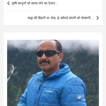
कृषि कानूनों को वापस लेने का ऐलान….
o
A
navigation
o
p
चाकू की बिक्री पर रोक, ई-कॉमर्स कंपनी को चेतावनी ….
k
p