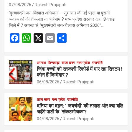
07/08/2026
Rakesh Prajapati
‘मुख्यमंत्री जन-विश्वास अभियान’ – सुशासन की नई पहल या पुरानी
व्यवस्थाओं की विफलता का परिणाम ? मध्य प्रदेश सरकार द्वारा छिंदवाड़ा
जिले में 7 अगस्त से “मुख्यमंत्री जन-विश्वास अभियान 2026”…
F
W
X
E
S
a
h
m
h
ce
at
ail
ar
b
s
अपराध
छिन्दवाड़ा
ताजा खबर
e
मध्य प्रदेश
राजनीति
जिंदा बच्चों को सरकारी रिकॉर्ड में मार रहा सिस्टम !
o
A
कौन हैं जिम्मेदार ?
o
p
06/08/2026
Rakesh Prajapati
k
p
ताजा खबर
मध्य प्रदेश
राजनीति
दतिया का दहन: ‘ जयचंदों’ की तलाश और क्या बलि
चढ़ेंगे पार्टी के ‘संकटमोचक’?
04/08/2026
Rakesh Prajapati