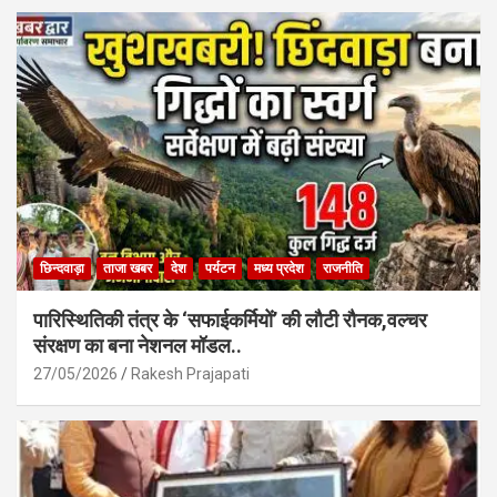
o
A
o
p
k
p
छिन्दवाड़ा
ताजा खबर
देश
पर्यटन
मध्य प्रदेश
राजनीति
पारिस्थितिकी तंत्र के ‘सफाईकर्मियों’ की लौटी रौनक,वल्चर
संरक्षण का बना नेशनल मॉडल..
27/05/2026
Rakesh Prajapati