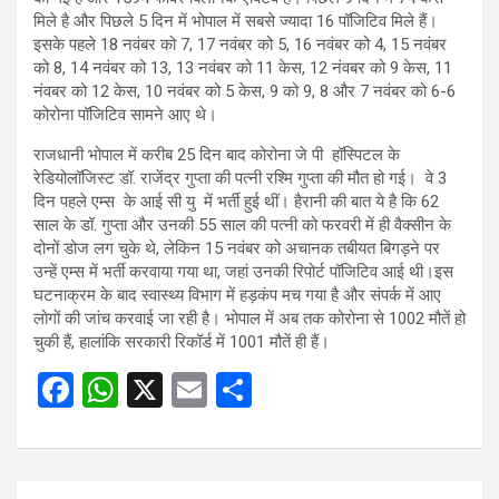
मिले है और पिछले 5 दिन में भोपाल में सबसे ज्यादा 16 पॉजिटिव मिले हैं।
इसके पहले 18 नवंबर को 7, 17 नवंबर को 5, 16 नवंबर को 4, 15 नवंबर
को 8, 14 नवंबर को 13, 13 नवंबर को 11 केस, 12 नंवबर को 9 केस, 11
नंवबर को 12 केस, 10 नवंबर को 5 केस, 9 को 9, 8 और 7 नवंबर को 6-6
कोरोना पॉजिटिव सामने आए थे।
राजधानी भोपाल में करीब 25 दिन बाद कोरोना जे पी हॉस्पिटल के
रेडियोलॉजिस्ट डॉ. राजेंद्र गुप्ता की पत्नी रश्मि गुप्ता की मौत हो गई। वे 3
दिन पहले एम्स के आई सी यु में भर्ती हुई थीं। हैरानी की बात ये है कि 62
साल के डॉ. गुप्ता और उनकी 55 साल की पत्नी को फरवरी में ही वैक्सीन के
दोनों डोज लग चुके थे, लेकिन 15 नवंबर को अचानक तबीयत बिगड़ने पर
उन्हें एम्स में भर्ती करवाया गया था, जहां उनकी रिपोर्ट पॉजिटिव आई थी।इस
घटनाक्रम के बाद स्वास्थ्य विभाग में हड़कंप मच गया है और संपर्क में आए
लोगों की जांच करवाई जा रही है। भोपाल में अब तक कोरोना से 1002 मौतें हो
चुकी हैं, हालांकि सरकारी रिकॉर्ड में 1001 मौतें ही हैं।
F
W
X
E
S
a
h
m
h
ce
at
ail
ar
b
s
e
Post