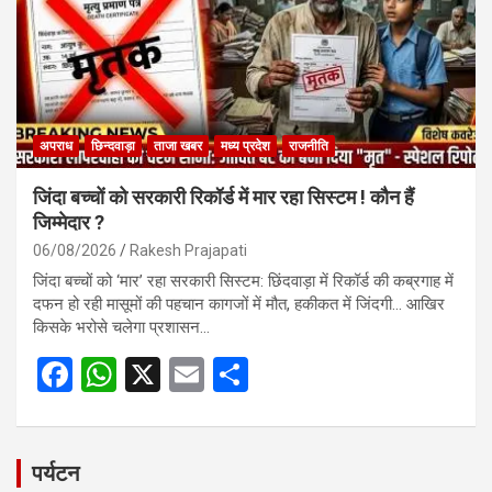
o
p
k
p
अपराध
छिन्दवाड़ा
ताजा खबर
मध्य प्रदेश
राजनीति
जिंदा बच्चों को सरकारी रिकॉर्ड में मार रहा सिस्टम ! कौन हैं
जिम्मेदार ?
06/08/2026
Rakesh Prajapati
जिंदा बच्चों को ‘मार’ रहा सरकारी सिस्टम: छिंदवाड़ा में रिकॉर्ड की कब्रगाह में
दफन हो रही मासूमों की पहचान कागजों में मौत, हकीकत में जिंदगी… आखिर
किसके भरोसे चलेगा प्रशासन…
F
W
X
E
S
a
h
m
h
ce
at
ail
ar
b
s
e
पर्यटन