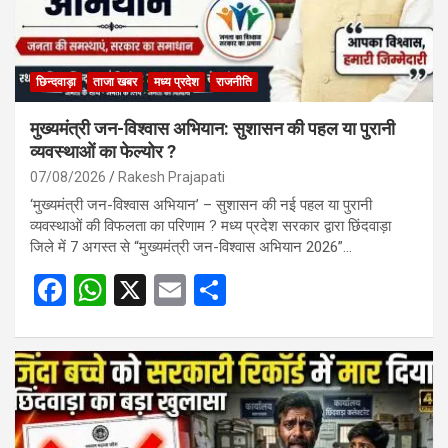
छिन्दवाड़ा
ताजा खबर
मध्य प्रदेश
राजनीति
मुख्यमंत्री जन-विश्वास अभियान: सुशासन की पहल या पुरानी
व्यवस्थाओं का फेल्योर ?
07/08/2026
Rakesh Prajapati
‘मुख्यमंत्री जन-विश्वास अभियान’ – सुशासन की नई पहल या पुरानी
व्यवस्थाओं की विफलता का परिणाम ? मध्य प्रदेश सरकार द्वारा छिंदवाड़ा
जिले में 7 अगस्त से “मुख्यमंत्री जन-विश्वास अभियान 2026”…
F
W
X
E
S
a
h
m
h
ce
at
ail
ar
b
s
e
o
A