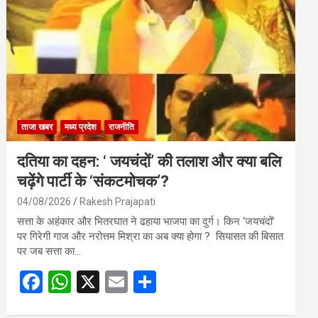
o
A
o
p
k
p
ताजा खबर
मध्य प्रदेश
राजनीति
दतिया का दहन: ‘ जयचंदों’ की तलाश और क्या बलि
चढ़ेंगे पार्टी के ‘संकटमोचक’?
04/08/2026
Rakesh Prajapati
सत्ता के अहंकार और भितरघात ने ढहाया भाजपा का दुर्ग। किन ‘जयचंदों’
पर गिरेगी गाज और नरोत्तम मिश्रा का अब क्या होगा ? सियासत की बिसात
पर जब सत्ता का…
F
W
X
E
S
a
h
m
h