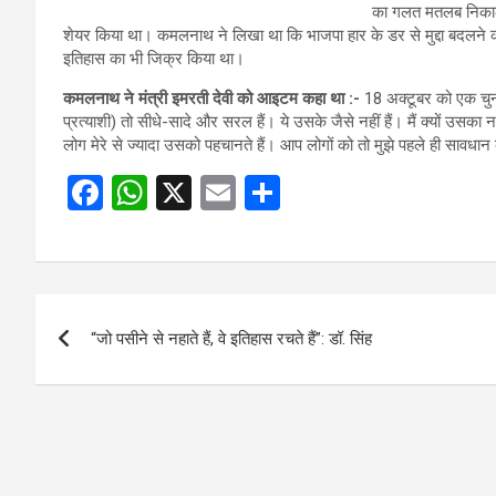
का गलत मतलब निकाला
शेयर किया था। कमलनाथ ने लिखा था कि भाजपा हार के डर से मुद्दा बदलन
इतिहास का भी जिक्र किया था।
कमलनाथ ने मंत्री इमरती देवी को आइटम कहा था :-
18 अक्टूबर को एक चुनाव
प्रत्याशी) तो सीधे-सादे और सरल हैं। ये उसके जैसे नहीं हैं। मैं क्यों उसक
लोग मेरे से ज्यादा उसको पहचानते हैं। आप लोगों को तो मुझे पहले ही सावधा
F
W
X
E
S
a
h
m
h
ce
at
ail
ar
b
s
e
Post
o
A
“जो पसीने से नहाते हैं, वे इतिहास रचते हैं”: डॉ. सिंह
navigation
o
p
k
p