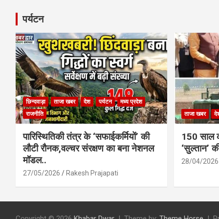
पर्यटन
छिन्दवाड़ा
ताजा खबर
देश
पर्यटन
मध्य प्रदेश
राजनीति
ताजा खबर
दे
पारिस्थितिकी तंत्र के ‘सफाईकर्मियों’ की
150 साल का
लौटी रौनक,वल्चर संरक्षण का बना नेशनल
‘सुल्तान’ क
मॉडल..
28/04/2026
27/05/2026
Rakesh Prajapati
Copyright © 2026
Khabar Dwar
Theme by:
Theme Horse
P