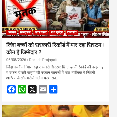
अपराध
छिन्दवाड़ा
ताजा खबर
मध्य प्रदेश
राजनीति
जिंदा बच्चों को सरकारी रिकॉर्ड में मार रहा सिस्टम !
कौन हैं जिम्मेदार ?
06/08/2026
Rakesh Prajapati
जिंदा बच्चों को ‘मार’ रहा सरकारी सिस्टम: छिंदवाड़ा में रिकॉर्ड की कब्रगाह
में दफन हो रही मासूमों की पहचान कागजों में मौत, हकीकत में जिंदगी…
आखिर किसके भरोसे चलेगा प्रशासन…
F
W
X
E
S
a
h
m
h
ce
at
ail
ar
b
s
e