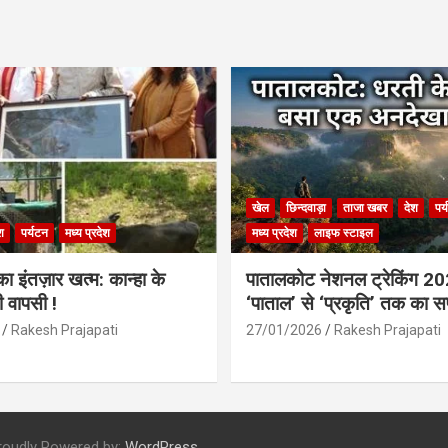
खेल
छिन्दवाड़ा
ताजा खबर
देश
पर
श
पर्यटन
मध्य प्रदेश
मध्य प्रदेश
लाइफ स्टाइल
 इंतज़ार खत्म: कान्हा के
पातालकोट नेशनल ट्रेकिंग 2
ी वापसी !
‘पाताल’ से ‘प्रकृति’ तक का 
Rakesh Prajapati
27/01/2026
Rakesh Prajapati
roudly Powered by:
WordPress