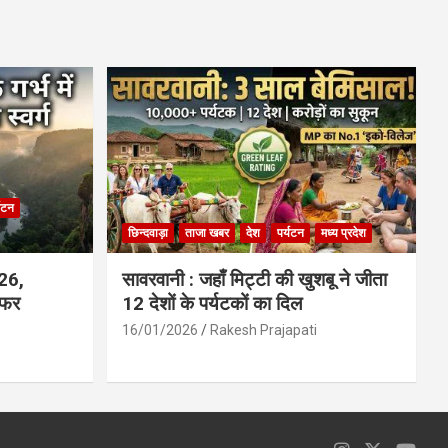
ce
at
ail
ar
b
s
e
o
A
o
p
k
p
्यटन
छिन्दवाड़ा
ताजा खबर
देश
पर्यटन
मध्य प्रदेश
026,
सावरवानी : जहाँ मिट्टी की खुशबू ने जीता
सफर
12 देशों के पर्यटकों का दिल
16/01/2026
Rakesh Prajapati