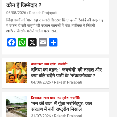
कौन हैं जिम्मेदार ?
06/08/2026
Rakesh Prajapati
जिंदा बच्चों को ‘मार’ रहा सरकारी सिस्टम: छिंदवाड़ा में रिकॉर्ड की कब्रगाह
में दफन हो रही मासूमों की पहचान कागजों में मौत, हकीकत में जिंदगी…
आखिर किसके भरोसे चलेगा प्रशासन…
F
W
X
E
S
a
h
m
h
ce
at
ail
ar
b
s
ताजा खबर
मध्य प्रदेश
e
राजनीति
दतिया का दहन: ‘ जयचंदों’ की तलाश और
o
A
क्या बलि चढ़ेंगे पार्टी के ‘संकटमोचक’?
o
p
04/08/2026
Rakesh Prajapati
k
p
छिन्दवाड़ा
ताजा खबर
मध्य प्रदेश
राजनीति
‘मन की बात’ में गूंजा नरसिंहपुर: जल
संरक्षण में बनी राष्ट्रीय मिसाल
31/07/2026
Rakesh Prajapati