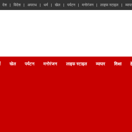
देश
विदेश
अपराध
धर्म
खेल
पर्यटन
मनोरंजन
लाइफ स्टाइल
व्याप
म
खेल
पर्यटन
मनोरंजन
लाइफ स्टाइल
व्यापार
शिक्षा
ह