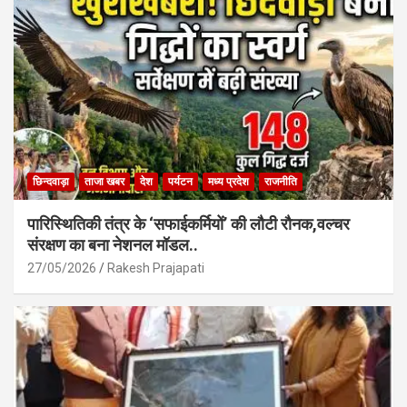
o
p
k
p
छिन्दवाड़ा
ताजा खबर
देश
पर्यटन
मध्य प्रदेश
राजनीति
पारिस्थितिकी तंत्र के ‘सफाईकर्मियों’ की लौटी रौनक,वल्चर
संरक्षण का बना नेशनल मॉडल..
27/05/2026
Rakesh Prajapati