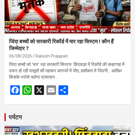
अपराध
छिन्दवाड़ा
ताजा खबर
मध्य प्रदेश
राजनीति
जिंदा बच्चों को सरकारी रिकॉर्ड में मार रहा सिस्टम ! कौन हैं
जिम्मेदार ?
06/08/2026
Rakesh Prajapati
जिंदा बच्चों को ‘मार’ रहा सरकारी सिस्टम: छिंदवाड़ा में रिकॉर्ड की कब्रगाह में
दफन हो रही मासूमों की पहचान कागजों में मौत, हकीकत में जिंदगी… आखिर
किसके भरोसे चलेगा प्रशासन…
F
W
X
E
S
a
h
m
h
ce
at
ail
ar
b
s
e
पर्यटन
o
A