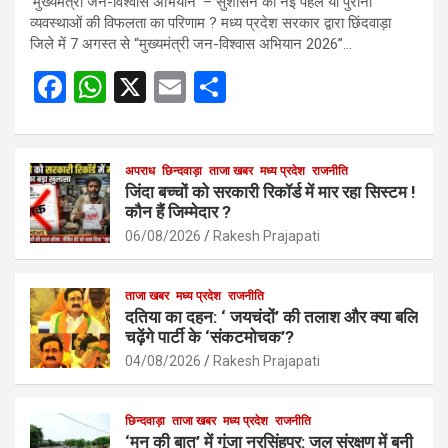
‘मुख्यमंत्री जन-विश्वास अभियान’ – सुशासन की नई पहल या पुरानी
व्यवस्थाओं की विफलता का परिणाम ? मध्य प्रदेश सरकार द्वारा छिंदवाड़ा
जिले में 7 अगस्त से “मुख्यमंत्री जन-विश्वास अभियान 2026”…
F
W
X
E
S
a
h
m
h
ce
at
ail
ar
b
s
अपराध
छिन्दवाड़ा
ताजा खबर
e
मध्य प्रदेश
राजनीति
जिंदा बच्चों को सरकारी रिकॉर्ड में मार रहा सिस्टम !
o
A
कौन हैं जिम्मेदार ?
o
p
06/08/2026
Rakesh Prajapati
k
p
ताजा खबर
मध्य प्रदेश
राजनीति
दतिया का दहन: ‘ जयचंदों’ की तलाश और क्या बलि
चढ़ेंगे पार्टी के ‘संकटमोचक’?
04/08/2026
Rakesh Prajapati
छिन्दवाड़ा
ताजा खबर
मध्य प्रदेश
राजनीति
‘मन की बात’ में गूंजा नरसिंहपुर: जल संरक्षण में बनी