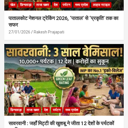
खेल
छिन्दवाड़ा
ताजा खबर
देश
पर्यटन
मध्य प्रदेश
लाइफ स्टाइल
पातालकोट नेशनल ट्रेकिंग 2026, ‘पाताल’ से ‘प्रकृति’ तक का
सफर
27/01/2026
Rakesh Prajapati
छिन्दवाड़ा
ताजा खबर
देश
पर्यटन
मध्य प्रदेश
सावरवानी : जहाँ मिट्टी की खुशबू ने जीता 12 देशों के पर्यटकों