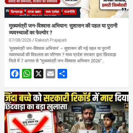
छिन्दवाड़ा
ताजा खबर
मध्य प्रदेश
राजनीति
मुख्यमंत्री जन-विश्वास अभियान: सुशासन की पहल या पुरानी
व्यवस्थाओं का फेल्योर ?
07/08/2026
Rakesh Prajapati
‘मुख्यमंत्री जन-विश्वास अभियान’ – सुशासन की नई पहल या पुरानी
व्यवस्थाओं की विफलता का परिणाम ? मध्य प्रदेश सरकार द्वारा छिंदवाड़ा
जिले में 7 अगस्त से “मुख्यमंत्री जन-विश्वास अभियान 2026”…
F
W
X
E
S
a
h
m
h
ce
at
ail
ar
b
s
e
o
A
o
p
k
p