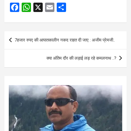
F
W
X
E
S
a
h
m
h
ce
at
ail
ar
b
s
e
Post
7हजार रुपए की आपातकालीन नकद राहत दी जाए : अजीम प्रेमजी..
o
A
navigation
o
p
क्या अंतिम दौर की लड़ाई लड़ रहे कमलनाथ ..?
k
p