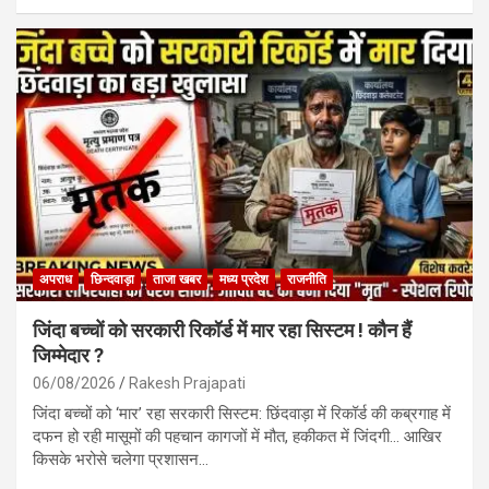
ce
at
ail
ar
b
s
e
o
A
o
p
k
p
अपराध
छिन्दवाड़ा
ताजा खबर
मध्य प्रदेश
राजनीति
जिंदा बच्चों को सरकारी रिकॉर्ड में मार रहा सिस्टम ! कौन हैं
जिम्मेदार ?
06/08/2026
Rakesh Prajapati
जिंदा बच्चों को ‘मार’ रहा सरकारी सिस्टम: छिंदवाड़ा में रिकॉर्ड की कब्रगाह में
दफन हो रही मासूमों की पहचान कागजों में मौत, हकीकत में जिंदगी… आखिर
किसके भरोसे चलेगा प्रशासन…