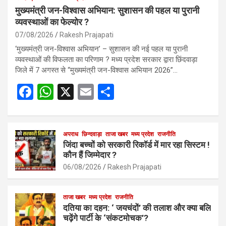
मुख्यमंत्री जन-विश्वास अभियान: सुशासन की पहल या पुरानी
व्यवस्थाओं का फेल्योर ?
07/08/2026
Rakesh Prajapati
‘मुख्यमंत्री जन-विश्वास अभियान’ – सुशासन की नई पहल या पुरानी
व्यवस्थाओं की विफलता का परिणाम ? मध्य प्रदेश सरकार द्वारा छिंदवाड़ा
जिले में 7 अगस्त से “मुख्यमंत्री जन-विश्वास अभियान 2026”…
F
W
X
E
S
a
h
m
h
ce
at
ail
ar
b
s
अपराध
छिन्दवाड़ा
ताजा खबर
e
मध्य प्रदेश
राजनीति
जिंदा बच्चों को सरकारी रिकॉर्ड में मार रहा सिस्टम !
o
A
कौन हैं जिम्मेदार ?
o
p
06/08/2026
Rakesh Prajapati
k
p
ताजा खबर
मध्य प्रदेश
राजनीति
दतिया का दहन: ‘ जयचंदों’ की तलाश और क्या बलि
चढ़ेंगे पार्टी के ‘संकटमोचक’?