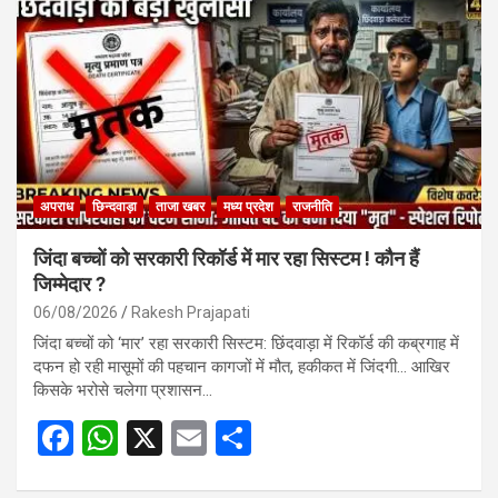
o
A
o
p
k
p
अपराध
छिन्दवाड़ा
ताजा खबर
मध्य प्रदेश
राजनीति
जिंदा बच्चों को सरकारी रिकॉर्ड में मार रहा सिस्टम ! कौन हैं
जिम्मेदार ?
06/08/2026
Rakesh Prajapati
जिंदा बच्चों को ‘मार’ रहा सरकारी सिस्टम: छिंदवाड़ा में रिकॉर्ड की कब्रगाह में
दफन हो रही मासूमों की पहचान कागजों में मौत, हकीकत में जिंदगी… आखिर
किसके भरोसे चलेगा प्रशासन…
F
W
X
E
S
a
h
m
h