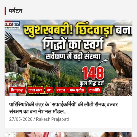
ce
at
ail
ar
b
s
e
पर्यटन
o
A
o
p
k
p
छिन्दवाड़ा
ताजा खबर
देश
पर्यटन
मध्य प्रदेश
राजनीति
पारिस्थितिकी तंत्र के ‘सफाईकर्मियों’ की लौटी रौनक,वल्चर
संरक्षण का बना नेशनल मॉडल..
27/05/2026
Rakesh Prajapati