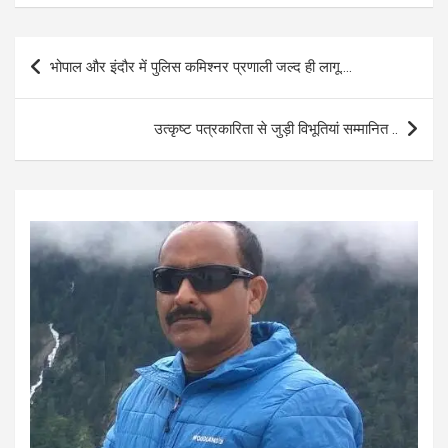
ce
at
ail
ar
b
s
e
Post
भोपाल और इंदौर में पुलिस कमिश्नर प्रणाली जल्द ही लागू….
o
A
navigation
o
p
उत्कृष्ट पत्रकारिता से जुड़ी विभूतियां सम्मानित ..
k
p