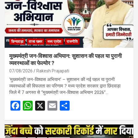
छिन्दवाड़ा
ताजा खबर
मध्य प्रदेश
राजनीति
मुख्यमंत्री जन-विश्वास अभियान: सुशासन की पहल या पुरानी
व्यवस्थाओं का फेल्योर ?
07/08/2026
Rakesh Prajapati
‘मुख्यमंत्री जन-विश्वास अभियान’ – सुशासन की नई पहल या पुरानी
व्यवस्थाओं की विफलता का परिणाम ? मध्य प्रदेश सरकार द्वारा छिंदवाड़ा
जिले में 7 अगस्त से “मुख्यमंत्री जन-विश्वास अभियान 2026”…
F
W
X
E
S
a
h
m
h
ce
at
ail
ar
b
s
e