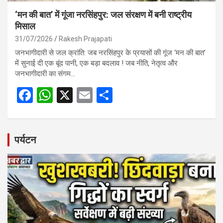
‘मन की बात’ में गूंजा नरसिंहपुर: जल संरक्षण में बनी राष्ट्रीय
मिसाल
31/07/2026
Rakesh Prajapati
जनभागीदारी से जल क्रांति: जब नरसिंहपुर के प्रयासों की गूंज ‘मन की बात’
में सुनाई दी एक बूंद पानी, एक बड़ा बदलाव ! जब नीति, नेतृत्व और
जनभागीदारी का संगम…
F
W
X
E
S
a
h
m
h
ce
at
ail
ar
b
s
e
पर्यटन
o
A
o
p
k
p