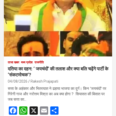
ताजा खबर
मध्य प्रदेश
राजनीति
दतिया का दहन: ‘ जयचंदों’ की तलाश और क्या बलि चढ़ेंगे पार्टी के
‘संकटमोचक’?
04/08/2026
Rakesh Prajapati
सत्ता के अहंकार और भितरघात ने ढहाया भाजपा का दुर्ग। किन ‘जयचंदों’ पर
गिरेगी गाज और नरोत्तम मिश्रा का अब क्या होगा ? सियासत की बिसात पर
जब सत्ता का…
F
W
X
E
S