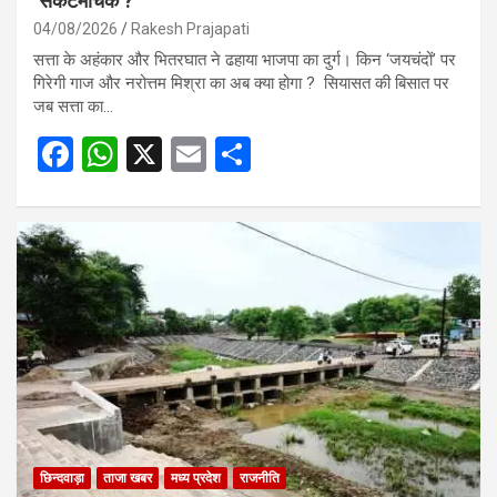
‘संकटमोचक’?
04/08/2026
Rakesh Prajapati
सत्ता के अहंकार और भितरघात ने ढहाया भाजपा का दुर्ग। किन ‘जयचंदों’ पर
गिरेगी गाज और नरोत्तम मिश्रा का अब क्या होगा ? सियासत की बिसात पर
जब सत्ता का…
F
W
X
E
S
a
h
m
h
ce
at
ail
ar
b
s
e
o
A
o
p
k
p
छिन्दवाड़ा
ताजा खबर
मध्य प्रदेश
राजनीति