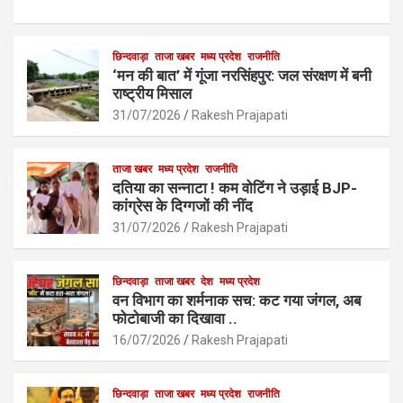
a
h
m
h
ce
at
ail
ar
b
s
छिन्दवाड़ा
ताजा खबर
मध्य प्रदेश
e
राजनीति
‘मन की बात’ में गूंजा नरसिंहपुर: जल संरक्षण में बनी
o
A
राष्ट्रीय मिसाल
o
p
31/07/2026
Rakesh Prajapati
k
p
ताजा खबर
मध्य प्रदेश
राजनीति
दतिया का सन्नाटा ! कम वोटिंग ने उड़ाई BJP-
कांग्रेस के दिग्गजों की नींद
31/07/2026
Rakesh Prajapati
छिन्दवाड़ा
ताजा खबर
देश
मध्य प्रदेश
वन विभाग का शर्मनाक सच: कट गया जंगल, अब
फोटोबाजी का दिखावा ..
16/07/2026
Rakesh Prajapati
छिन्दवाड़ा
ताजा खबर
मध्य प्रदेश
राजनीति