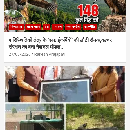
छिन्दवाड़ा
ताजा खबर
देश
पर्यटन
मध्य प्रदेश
राजनीति
पारिस्थितिकी तंत्र के ‘सफाईकर्मियों’ की लौटी रौनक,वल्चर
संरक्षण का बना नेशनल मॉडल..
27/05/2026
Rakesh Prajapati