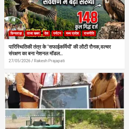
छिन्दवाड़ा
ताजा खबर
देश
पर्यटन
मध्य प्रदेश
राजनीति
पारिस्थितिकी तंत्र के ‘सफाईकर्मियों’ की लौटी रौनक,वल्चर
संरक्षण का बना नेशनल मॉडल..
27/05/2026
Rakesh Prajapati