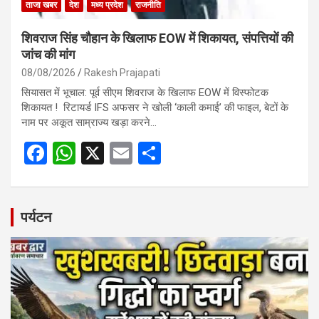
ताजा खबर
देश
मध्य प्रदेश
राजनीति
शिवराज सिंह चौहान के खिलाफ EOW में शिकायत, संपत्तियों की
जांच की मांग
08/08/2026
Rakesh Prajapati
सियासत में भूचाल: पूर्व सीएम शिवराज के खिलाफ EOW में विस्फोटक
शिकायत ! रिटायर्ड IFS अफसर ने खोली ‘काली कमाई’ की फाइल, बेटों के
नाम पर अकूत साम्राज्य खड़ा करने…
F
W
X
E
S
a
h
m
h
ce
at
ail
ar
b
s
e
पर्यटन
o
A
o
p
k
p