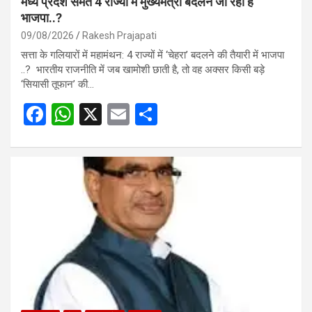
मध्य प्रदेश समेत 4 राज्यों में मुख्यमंत्री बदलने जा रही है
भाजपा..?
09/08/2026
Rakesh Prajapati
सत्ता के गलियारों में महामंथन: 4 राज्यों में ‘चेहरा’ बदलने की तैयारी में भाजपा
..? भारतीय राजनीति में जब खामोशी छाती है, तो वह अक्सर किसी बड़े
‘सियासी तूफान’ की…
F
W
X
E
S
a
h
m
h
ce
at
ail
ar
b
s
e
o
A
o
p
k
p