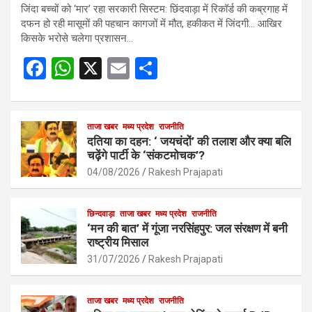
जिंदा बच्चों को ‘मार’ रहा सरकारी सिस्टम: छिंदवाड़ा में रिकॉर्ड की कब्रगाह में
दफन हो रही मासूमों की पहचान कागजों में मौत, हकीकत में जिंदगी… आखिर
किसके भरोसे चलेगा प्रशासन…
F
W
X
E
S
a
h
m
h
ce
at
ail
ar
b
s
ताजा खबर
मध्य प्रदेश
e
राजनीति
दतिया का दहन: ‘ जयचंदों’ की तलाश और क्या बलि
o
A
चढ़ेंगे पार्टी के ‘संकटमोचक’?
o
p
04/08/2026
Rakesh Prajapati
k
p
छिन्दवाड़ा
ताजा खबर
मध्य प्रदेश
राजनीति
‘मन की बात’ में गूंजा नरसिंहपुर: जल संरक्षण में बनी
राष्ट्रीय मिसाल
31/07/2026
Rakesh Prajapati
ताजा खबर
मध्य प्रदेश
राजनीति