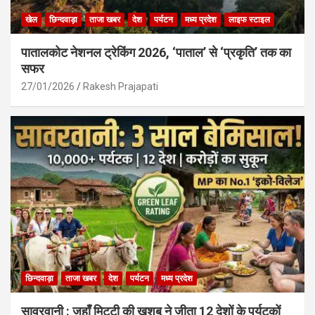
खेल
छिन्दवाड़ा
ताजा खबर
देश
पर्यटन
मध्य प्रदेश
लाइफ स्टाइल
पातालकोट नेशनल ट्रेकिंग 2026, ‘पाताल’ से ‘प्रकृति’ तक का
सफर
27/01/2026
Rakesh Prajapati
छिन्दवाड़ा
ताजा खबर
देश
पर्यटन
मध्य प्रदेश
सावरवानी : जहाँ मिट्टी की खुशबू ने जीता 12 देशों के पर्यटकों