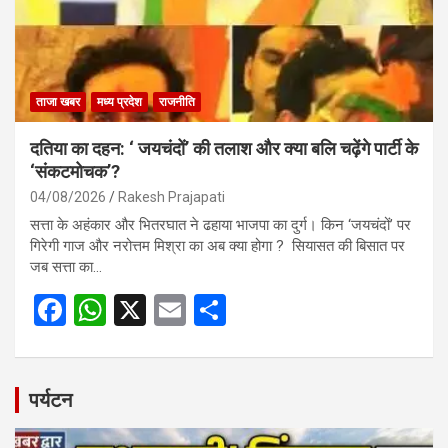
k
p
ताजा खबर
मध्य प्रदेश
राजनीति
दतिया का दहन: ‘ जयचंदों’ की तलाश और क्या बलि चढ़ेंगे पार्टी के
‘संकटमोचक’?
04/08/2026
Rakesh Prajapati
सत्ता के अहंकार और भितरघात ने ढहाया भाजपा का दुर्ग। किन ‘जयचंदों’ पर
गिरेगी गाज और नरोत्तम मिश्रा का अब क्या होगा ? सियासत की बिसात पर
जब सत्ता का…
F
W
X
E
S
a
h
m
h
ce
at
ail
ar
b
s
e
पर्यटन
o
A