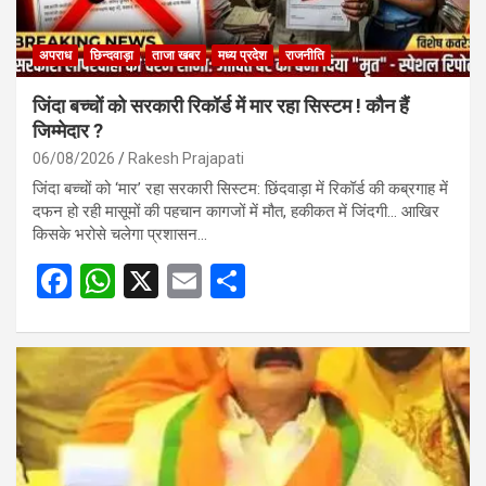
अपराध
छिन्दवाड़ा
ताजा खबर
मध्य प्रदेश
राजनीति
जिंदा बच्चों को सरकारी रिकॉर्ड में मार रहा सिस्टम ! कौन हैं
जिम्मेदार ?
06/08/2026
Rakesh Prajapati
जिंदा बच्चों को ‘मार’ रहा सरकारी सिस्टम: छिंदवाड़ा में रिकॉर्ड की कब्रगाह में
दफन हो रही मासूमों की पहचान कागजों में मौत, हकीकत में जिंदगी… आखिर
किसके भरोसे चलेगा प्रशासन…
F
W
X
E
S
a
h
m
h
ce
at
ail
ar
b
s
e
o
A
o
p