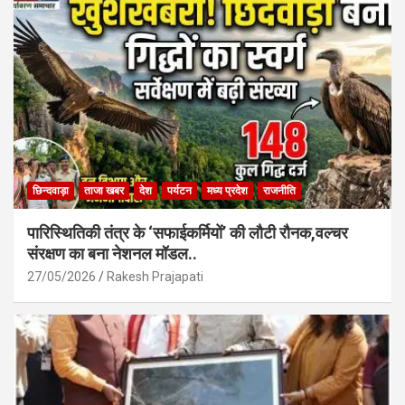
o
p
k
p
छिन्दवाड़ा
ताजा खबर
देश
पर्यटन
मध्य प्रदेश
राजनीति
पारिस्थितिकी तंत्र के ‘सफाईकर्मियों’ की लौटी रौनक,वल्चर
संरक्षण का बना नेशनल मॉडल..
27/05/2026
Rakesh Prajapati