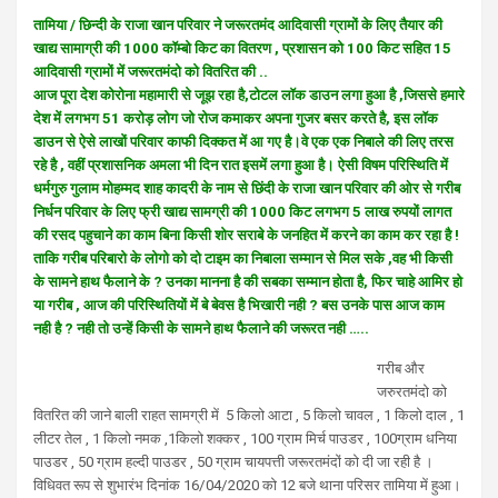
तामिया / छिन्दी के राजा खान परिवार ने जरूरतमंद आदिवासी ग्रामों के लिए तैयार की
खाद्य सामाग्री की 1000 कॉम्बो किट का वितरण ,
प्रशासन को 100 किट सहित 15
आदिवासी ग्रामों में जरूरतमंदो को वितरित की ..
आज पूरा देश कोरोना महामारी से जूझ रहा है,टोटल लॉक डाउन लगा हुआ है ,जिससे हमारे
देश में लगभग 51 करोड़ लोग जो रोज कमाकर अपना गुजर बसर करते है, इस लॉक
डाउन से ऐसे लाखों परिवार काफी दिक्कत में आ गए है।वे एक एक निबाले की लिए तरस
रहे है , वहीं प्रशासनिक अमला भी दिन रात इसमें लगा हुआ है। ऐसी विषम परिस्थिति में
धर्मगुरु गुलाम मोहम्मद शाह कादरी के नाम से छिंदी के राजा खान परिवार की ओर से गरीब
निर्धन परिवार के लिए फ्री खाद्य सामग्री की 1000 किट लगभग 5 लाख रुपयों लागत
की रसद पहुचाने का काम बिना किसी शोर सराबे के जनहित में करने का काम कर रहा है !
ताकि गरीब परिबारो के लोगो को दो टाइम का निबाला सम्मान से मिल सके ,वह भी किसी
के सामने हाथ फैलाने के ? उनका मानना है की सबका सम्मान होता है, फिर चाहे आमिर हो
या गरीब , आज की परिस्थितियों में बे बेवस है भिखारी नही ? बस उनके पास आज काम
नही है ? नही तो उन्हें किसी के सामने हाथ फैलाने की जरूरत नही …..
गरीब और
जरुरतमंदो को
वितरित की जाने बाली राहत सामग्री में
5 किलो आटा ,
5 किलो चावल ,
1 किलो दाल ,
1
लीटर तेल ,
1 किलो नमक ,
1किलो शक्कर ,
100 ग्राम मिर्च पाउडर ,
100ग्राम धनिया
पाउडर ,
50 ग्राम हल्दी पाउडर ,
50 ग्राम चायपत्ती
जरूरतमंदों को दी जा रही है ।
विधिवत रूप से शुभारंभ दिनांक 16/04/2020 को 12 बजे थाना परिसर तामिया में हुआ।