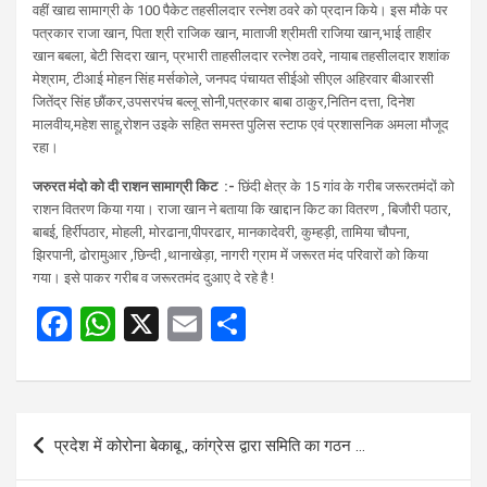
वहीं खाद्य सामाग्री के 100 पैकेट तहसीलदार रत्नेश ठवरे को प्रदान किये। इस मौके पर
पत्रकार राजा खान, पिता श्री राजिक खान, माताजी श्रीमती राजिया खान,भाई ताहीर
खान बबला, बेटी सिदरा खान, प्रभारी ताहसीलदार रत्नेश ठवरे, नायाब तहसीलदार शशांक
मेश्राम, टीआई मोहन सिंह मर्सकोले, जनपद पंचायत सीईओ सीएल अहिरवार बीआरसी
जितेंद्र सिंह छौंकर,उपसरपंच बल्लू सोनी,पत्रकार बाबा ठाकुर,नितिन दत्ता, दिनेश
मालवीय,महेश साहू,रोशन उइके सहित समस्त पुलिस स्टाफ एवं प्रशासनिक अमला मौजूद
रहा।
जरुरत मंदो को दी राशन सामाग्री किट :-
छिंदी क्षेत्र के 15 गांव के गरीब जरूरतमंदों को
राशन वितरण किया गया। राजा खान ने बताया कि खाद्दान किट का वितरण ,
बिजौरी पठार,
बाबई, हिर्रीपठार,
मोहली, मोरढाना,पीपरढार, मानकादेवरी, कुम्हड़ी, तामिया
चौपना,
झिरपानी, ढोरामुआर
,छिन्दी ,थानाखेड़ा, नागरी ग्राम में जरूरत मंद परिवारों को किया
गया। इसे पाकर गरीब व जरूरतमंद दुआए दे रहे है !
F
W
X
E
S
a
h
m
h
ce
at
ail
ar
b
s
e
Post
प्रदेश में कोरोना बेकाबू , कांग्रेस द्वारा समिति का गठन …
o
A
navigation