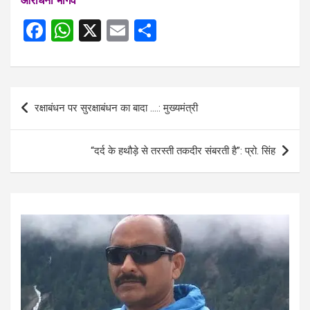
आराधना भार्गव
F
W
X
E
S
a
h
m
h
ce
at
ail
ar
b
s
e
Post
रक्षाबंधन पर सुरक्षाबंधन का बादा ….: मुख्यमंत्री
o
A
navigation
o
p
“दर्द के हथौड़े से तरस्ती तकदीर संबरती है”: प्रो. सिंह
k
p