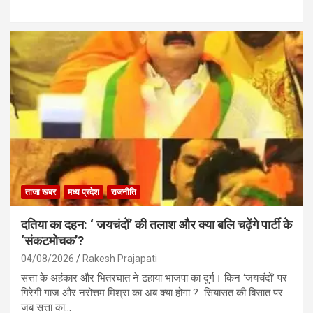
a
h
m
h
ce
at
ail
ar
b
s
e
o
A
o
p
k
p
ताजा खबर
मध्य प्रदेश
राजनीति
दतिया का दहन: ‘ जयचंदों’ की तलाश और क्या बलि चढ़ेंगे पार्टी के
‘संकटमोचक’?
04/08/2026
Rakesh Prajapati
सत्ता के अहंकार और भितरघात ने ढहाया भाजपा का दुर्ग। किन ‘जयचंदों’ पर
गिरेगी गाज और नरोत्तम मिश्रा का अब क्या होगा ? सियासत की बिसात पर
जब सत्ता का…