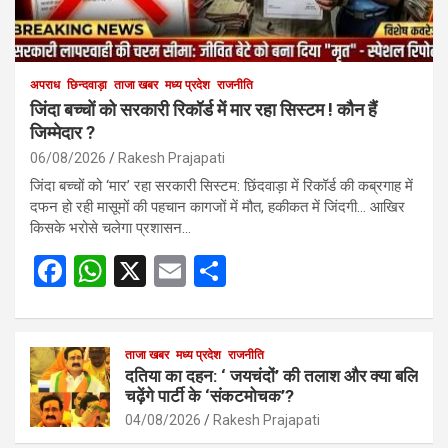
अपराध
छिन्दवाड़ा
ताजा खबर
मध्य प्रदेश
राजनीति
जिंदा बच्चों को सरकारी रिकॉर्ड में मार रहा सिस्टम ! कौन हैं
जिम्मेदार ?
06/08/2026
Rakesh Prajapati
जिंदा बच्चों को ‘मार’ रहा सरकारी सिस्टम: छिंदवाड़ा में रिकॉर्ड की कब्रगाह में
दफन हो रही मासूमों की पहचान कागजों में मौत, हकीकत में जिंदगी… आखिर
किसके भरोसे चलेगा प्रशासन…
F
W
X
E
S
a
h
m
h
ce
at
ail
ar
b
s
ताजा खबर
मध्य प्रदेश
e
राजनीति
दतिया का दहन: ‘ जयचंदों’ की तलाश और क्या बलि
o
A
चढ़ेंगे पार्टी के ‘संकटमोचक’?
o
p
04/08/2026
Rakesh Prajapati