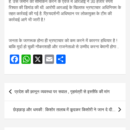
है. उस जमीन को सीमांकन करने के एवज में आरआई ने 30 हजार रुपये
रिश्वत की डिमांड की थी. आरोपी आरआई के खिलाफ भ्रष्टाचार अधिनियम के
तहत कार्रवाई की गई है. प्रियदर्शनी अधिष्ठान पर लोकायुक्त के टीम की
कार्रवाई आगे भी जारी है.!
जनता के जागरूक होना ही भ्रष्टाचार को कम करने में कारगर हथियार है !
बाकि मुर्दा हो चुकी नौकरशाही और राजनेताओ से उम्मीद करना बेमानी होगा ..
F
W
X
E
S
a
h
m
h
ce
at
ail
ar
b
s
e
Post
प्रदेश की क़ानून व्यवस्था पर सवाल , गृहमंत्री से इस्तीफे की मांग
o
A
navigation
o
p
छेड़छाड़ और धमकी : किशोर तालाब में कूदकर किशोरी ने जान दे दी….
k
p