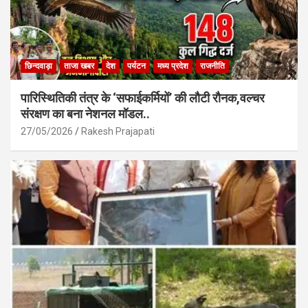
छिन्दवाड़ा
ताजा खबर
देश
पर्यटन
मध्य प्रदेश
राजनीति
पारिस्थितिकी तंत्र के ‘सफाईकर्मियों’ की लौटी रौनक,वल्चर
संरक्षण का बना नेशनल मॉडल..
27/05/2026
Rakesh Prajapati