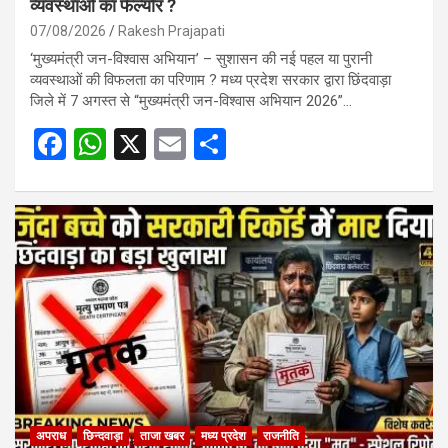
व्यवस्थाओं का फेल्योर ?
07/08/2026
Rakesh Prajapati
‘मुख्यमंत्री जन-विश्वास अभियान’ – सुशासन की नई पहल या पुरानी
व्यवस्थाओं की विफलता का परिणाम ? मध्य प्रदेश सरकार द्वारा छिंदवाड़ा
जिले में 7 अगस्त से “मुख्यमंत्री जन-विश्वास अभियान 2026”…
F
W
X
E
S
a
h
m
h
ce
at
ail
ar
b
s
e
o
A
o
p
k
p
अपराध
छिन्दवाड़ा
ताजा खबर
मध्य प्रदेश
राजनीति