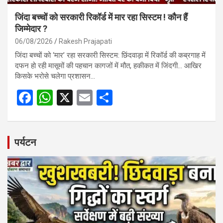
जिंदा बच्चों को सरकारी रिकॉर्ड में मार रहा सिस्टम ! कौन हैं
जिम्मेदार ?
06/08/2026
Rakesh Prajapati
जिंदा बच्चों को ‘मार’ रहा सरकारी सिस्टम: छिंदवाड़ा में रिकॉर्ड की कब्रगाह में
दफन हो रही मासूमों की पहचान कागजों में मौत, हकीकत में जिंदगी… आखिर
किसके भरोसे चलेगा प्रशासन…
F
W
X
E
S
a
h
m
h
ce
at
ail
ar
b
s
e
पर्यटन
o
A
o
p
k
p