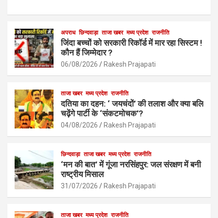
a
h
m
h
ce
at
ail
ar
b
s
अपराध
छिन्दवाड़ा
ताजा खबर
e
मध्य प्रदेश
राजनीति
जिंदा बच्चों को सरकारी रिकॉर्ड में मार रहा सिस्टम !
o
A
कौन हैं जिम्मेदार ?
o
p
06/08/2026
Rakesh Prajapati
k
p
ताजा खबर
मध्य प्रदेश
राजनीति
दतिया का दहन: ‘ जयचंदों’ की तलाश और क्या बलि
चढ़ेंगे पार्टी के ‘संकटमोचक’?
04/08/2026
Rakesh Prajapati
छिन्दवाड़ा
ताजा खबर
मध्य प्रदेश
राजनीति
‘मन की बात’ में गूंजा नरसिंहपुर: जल संरक्षण में बनी
राष्ट्रीय मिसाल
31/07/2026
Rakesh Prajapati
ताजा खबर
मध्य प्रदेश
राजनीति